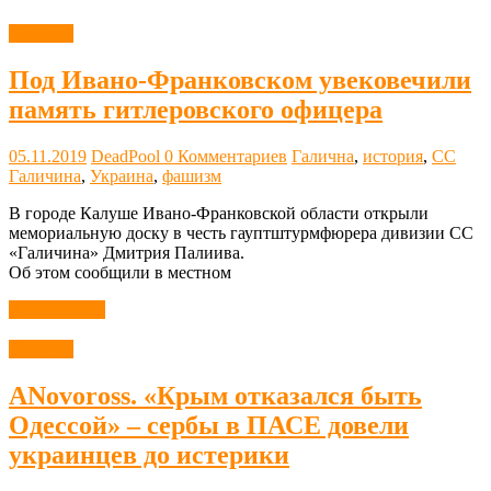
Новости
Под Ивано-Франковском увековечили
память гитлеровского офицера
05.11.2019
DeadPool
0 Комментариев
Галична
,
история
,
СС
Галичина
,
Украина
,
фашизм
В городе Калуше Ивано-Франковской области открыли
мемориальную доску в честь гауптштурмфюрера дивизии СС
«Галичина» Дмитрия Палиива.
Об этом сообщили в местном
Читать далее
Новости
ANovoross. «Крым отказался быть
Одессой» – сербы в ПАСЕ довели
украинцев до истерики