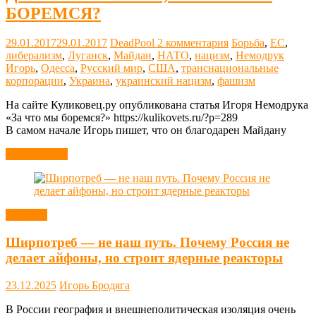
БОРЕМСЯ?
29.01.2017
29.01.2017
DeadPool
2 комментария
Борьба
,
ЕС
,
либерализм
,
Луганск
,
Майдан
,
НАТО
,
нацизм
,
Немодрук
Игорь
,
Одесса
,
Русский мир
,
США
,
транснациональные
корпорации
,
Украина
,
украинский нацизм
,
фашизм
На сайте Куликовец.ру опубликована статья Игоря Немодрука
«За что мы боремся?» https://kulikovets.ru/?p=289
В самом начале Игорь пишет, что он благодарен Майдану
Читать далее
Новости
Ширпотреб — не наш путь. Почему Россия не
делает айфоны, но строит ядерные реакторы
23.12.2025
Игорь Бродяга
В России география и внешнеполитическая изоляция очень