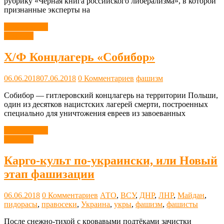
рубрику «Черная книга российского либерализма», в которой
признанные эксперты на
Читать далее
Новости
Х/Ф Концлагерь «Собибор»
06.06.2018
07.06.2018
0 Комментариев
фашизм
Собибор — гитлеровский концлагерь на территории Польши,
один из десятков нацистских лагерей смерти, построенных
специально для уничтожения евреев из завоеванных
Читать далее
Новости
Карго-культ по-украински, или Новый
этап фашизации
06.06.2018
0 Комментариев
АТО
,
ВСУ
,
ДНР
,
ЛНР
,
Майдан
,
пидорасы
,
правосеки
,
Украина
,
укры
,
фашизм
,
фашисты
После снежно-тихой с кровавыми подтёками зачистки