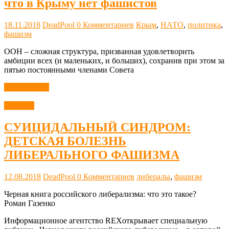
что в Крыму нет фашистов
18.11.2018
DeadPool
0 Комментариев
Крым
,
НАТО
,
политика
,
фашизм
ООН – сложная структура, призванная удовлетворить
амбиции всех (и маленьких, и больших), сохранив при этом за
пятью постоянными членами Совета
Читать далее
Новости
СУИЦИДАЛЬНЫЙ СИНДРОМ:
ДЕТСКАЯ БОЛЕЗНЬ
ЛИБЕРАЛЬНОГО ФАШИЗМА
12.08.2018
DeadPool
0 Комментариев
либералы
,
фашизм
Черная книга российского либерализма: что это такое?
Роман Газенко
Информационное агентство REXоткрывает специальную