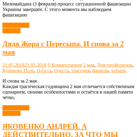
Михомайдана (3 февраля) процесс ситуационной фашизации
Украины завершён. С этого момента мы наблюдаем
фашизацию
Читать далее
Новости
Дядя Жора с Пересыпа. И снова за 2
мая
21.05.2018
21.05.2018
0 Комментариев
2 мая
,
Дом профсоюзов
,
Куликово Поле
,
Од5сса
,
Одесса
,
трагедия
,
фашизм
,
хатынь
И снова за 2 мая
Каждая трагическая годовщина 2 мая отличается собственным
сценарием, своими особенностями и остаётся в нашей памяти
чётко,
Читать далее
Новости
ЯКОВЕНКО АНДРЕЙ. А
ДЕЙСТВИТЕЛЬНО, ЗА ЧТО МЫ