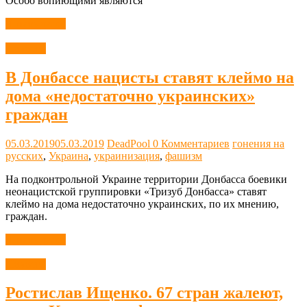
Особо вопиющими являются
Читать далее
Новости
В Донбассе нацисты ставят клеймо на
дома «недостаточно украинских»
граждан
05.03.2019
05.03.2019
DeadPool
0 Комментариев
гонения на
русских
,
Украина
,
украинизация
,
фашизм
На подконтрольной Украине территории Донбасса боевики
неонацистской группировки «Тризуб Донбасса» ставят
клеймо на дома недостаточно украинских, по их мнению,
граждан.
Читать далее
Новости
Ростислав Ищенко. 67 стран жалеют,