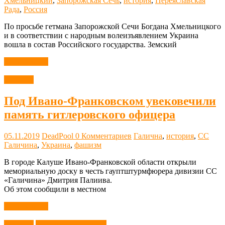
Хмельницкий
,
Запорожская Сечь
,
история
,
Переяславская
Рада
,
Россия
По просьбе гетмана Запорожской Сечи Богдана Хмельницкого
и в соответствии с народным волеизъявлением Украина
вошла в состав Российского государства. Земский
Читать далее
Новости
Под Ивано-Франковском увековечили
память гитлеровского офицера
05.11.2019
DeadPool
0 Комментариев
Галична
,
история
,
СС
Галичина
,
Украина
,
фашизм
В городе Калуше Ивано-Франковской области открыли
мемориальную доску в честь гауптштурмфюрера дивизии СС
«Галичина» Дмитрия Палиива.
Об этом сообщили в местном
Читать далее
Новости
Этот день в истории