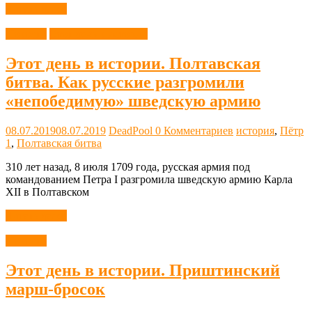
Читать далее
Новости
Этот день в истории
Этот день в истории. Полтавская
битва. Как русские разгромили
«непобедимую» шведскую армию
08.07.2019
08.07.2019
DeadPool
0 Комментариев
история
,
Пётр
1
,
Полтавская битва
310 лет назад, 8 июля 1709 года, русская армия под
командованием Петра I разгромила шведскую армию Карла
XII в Полтавском
Читать далее
Новости
Этот день в истории. Приштинский
марш-бросок