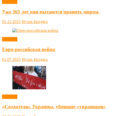
Новости
Уже 365 лет они пытаются править миром.
01.12.2025
Игорь Бродяга
Новости
Евро-российская война
01.07.2025
Игорь Бродяга
Новости
«Создатели» Украины, убившие «украинцев»