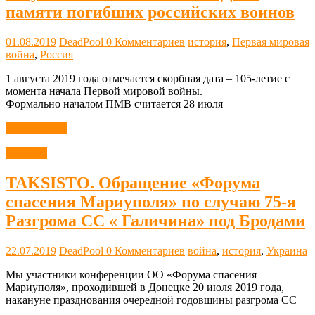
памяти погибших российских воинов
01.08.2019
DeadPool
0 Комментариев
история
,
Первая мировая
война
,
Россия
1 августа 2019 года отмечается скорбная дата – 105-летие с
момента начала Первой мировой войны.
Формально началом ПМВ считается 28 июля
Читать далее
Новости
TAKSISTO. Обращение «Форума
спасения Мариуполя» по случаю 75-я
Разгрома СС « Галичина» под Бродами
22.07.2019
DeadPool
0 Комментариев
война
,
история
,
Украина
Мы участники конференции ОО «Форума спасения
Мариуполя», проходившей в Донецке 20 июля 2019 года,
накануне празднования очередной годовщины разгрома СС