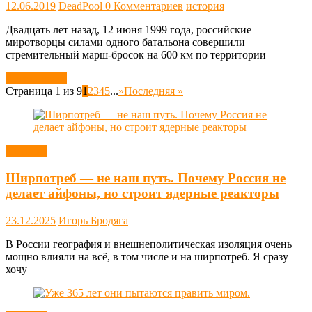
12.06.2019
DeadPool
0 Комментариев
история
Двадцать лет назад, 12 июня 1999 года, российские
миротворцы силами одного батальона совершили
стремительный марш-бросок на 600 км по территории
Читать далее
Страница 1 из 9
1
2
3
4
5
...
»
Последняя »
Новости
Ширпотреб — не наш путь. Почему Россия не
делает айфоны, но строит ядерные реакторы
23.12.2025
Игорь Бродяга
В России география и внешнеполитическая изоляция очень
мощно влияли на всё, в том числе и на ширпотреб. Я сразу
хочу