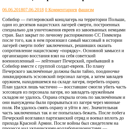
06.06.2018
07.06.2018
0 Комментариев
фашизм
Собибор — гитлеровский концлагерь на территории Польши,
один из десятков нацистских лагерей смерти, построенных
специально для уничтожения евреев из завоеванных немцами
стран. Был закрыт по личному распоряжению СС Гиммлера
после того, как в нем произошел самый массовый в истории
лагерей смерти побег заключенных, решивших оказать
сопротивление нацистскому «порядку». Основной замысел и
организацию восстания взял на себя советский
военнопленный — лейтенант Печерский, прибывший в
Собибор вместе с группой солдат-евреев. По плану
Печерского заключённые должны были тайно, поодиночке
ликвидировать эсэсовский персонал лагеря, а затем завладев
оружием, находившемся на складе лагеря, перебить охрану.
План удался лишь частично — восставшие смогли убить часть
эсесовцев из персонала лагеря, но завладеть оружейным
складом не удалось. Охрана открыла огонь по заключённым и
они вынуждены были прорываться из лагеря через минные
поля. Им удалось смять охрану и уйти в лес. Значительная
часть заключенных так и не попыталась бежать. После побега
Печерский возглавил партизанский отряд и воевал вплоть до
прихода Красной Армии. После войны был свидетелем на
процессе над украинскими-коллаборационистами —