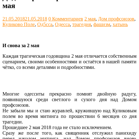
мая
21.05.2018
21.05.2018
0 Комментариев
2 мая
,
Дом профсоюзов
,
Куликово Поле
,
Од5сса
,
Одесса
,
трагедия
,
фашизм
,
хатынь
И снова за 2 мая
Каждая трагическая годовщина 2 мая отличается собственным
сценарием, своими особенностями и остаётся в нашей памяти
чётко, со всеми деталями и подробностями.
Многие одесситы прекрасно помнят двойную радугу,
появившуюся среди светлого и сухого дня над Домом
профсоюзов.
Не забыли мы и стаю журавлей, кружившую над Куликовым
полем во время митинга по прошествии 6 месяцев со дня
трагедии.
Прошедшее 2 мая 2018 года не стало исключением.
Сразу же после того, как священник отслужил панихиду
перед началом митинга, над Домом профсоюзов вновь