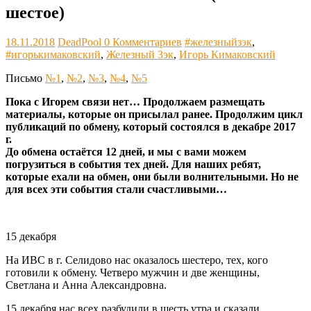
шестое)
18.11.2018
DeadPool
0 Комментариев
#железныйзэк
,
#игорькимаковский
,
Железный Зэк
,
Игорь Кимаковский
Письмо
№1
,
№2
,
№3
,
№4
,
№5
Пока с Игорем связи нет… Продолжаем размещать
материалы, которые он присылал ранее. Продолжим цикл
публикаций по обмену, который состоялся в декабре 2017
г.
До обмена остаётся 12 дней, и мы с вами можем
погрузиться в события тех дней. Для наших ребят,
которые ехали на обмен, они были волнительными. Но не
для всех эти события стали счастливыми…
15 декабря
На ИВС в г. Селидово нас оказалось шестеро, тех, кого
готовили к обмену. Четверо мужчин и две женщины,
Светлана и Анна Александровна.
15 декабря нас всех разбудили в шесть утра и сказали