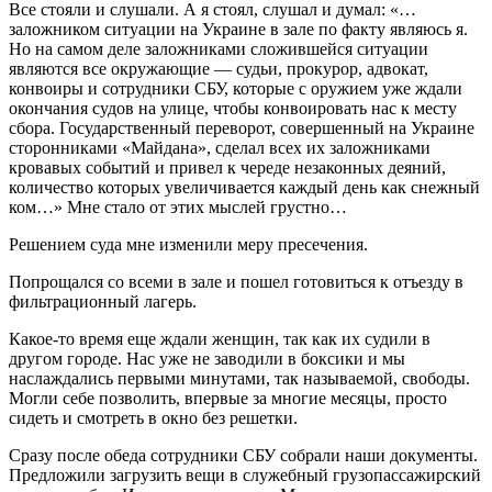
Все стояли и слушали. А я стоял, слушал и думал: «…
заложником ситуации на Украине в зале по факту являюсь я.
Но на самом деле заложниками сложившейся ситуации
являются все окружающие — судьи, прокурор, адвокат,
конвоиры и сотрудники СБУ, которые с оружием уже ждали
окончания судов на улице, чтобы конвоировать нас к месту
сбора. Государственный переворот, совершенный на Украине
сторонниками «Майдана», сделал всех их заложниками
кровавых событий и привел к череде незаконных деяний,
количество которых увеличивается каждый день как снежный
ком…» Мне стало от этих мыслей грустно…
Решением суда мне изменили меру пресечения.
Попрощался со всеми в зале и пошел готовиться к отъезду в
фильтрационный лагерь.
Какое-то время еще ждали женщин, так как их судили в
другом городе. Нас уже не заводили в боксики и мы
наслаждались первыми минутами, так называемой, свободы.
Могли себе позволить, впервые за многие месяцы, просто
сидеть и смотреть в окно без решетки.
Сразу после обеда сотрудники СБУ собрали наши документы.
Предложили загрузить вещи в служебный грузопассажирский