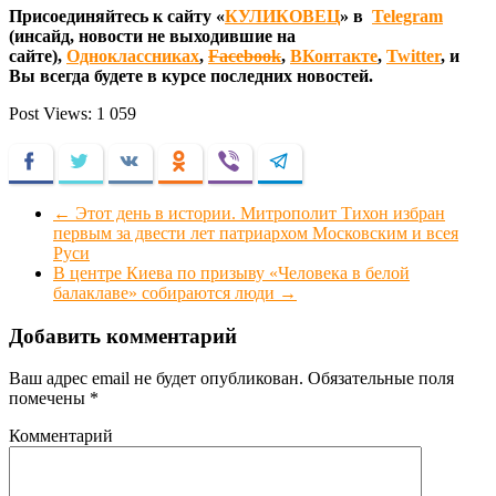
Присоединяйтесь к сайту «
КУЛИКОВЕЦ
» в
Telegram
(инсайд, новости не выходившие на
сайте),
Одноклассниках
,
Facebook
,
ВКонтакте
,
Twitter
, и
Вы всегда будете в курсе последних новостей.
Post Views:
1 059
Facebook
Twitter
VKontakte
Odnoklassniki
Viber
Telegram
←
Этот день в истории. Митрополит Тихон избран
первым за двести лет патриархом Московским и всея
Руси
В центре Киева по призыву «Человека в белой
балаклаве» собираются люди
→
Добавить комментарий
Ваш адрес email не будет опубликован.
Обязательные поля
помечены
*
Комментарий