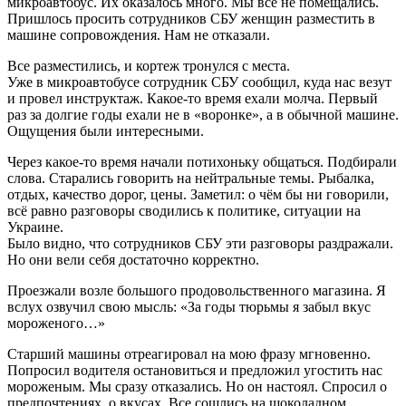
микроавтобус. Их оказалось много. Мы все не помещались.
Пришлось просить сотрудников СБУ женщин разместить в
машине сопровождения. Нам не отказали.
Все разместились, и кортеж тронулся с места.
Уже в микроавтобусе сотрудник СБУ сообщил, куда нас везут
и провел инструктаж. Какое-то время ехали молча. Первый
раз за долгие годы ехали не в «воронке», а в обычной машине.
Ощущения были интересными.
Через какое-то время начали потихоньку общаться. Подбирали
слова. Старались говорить на нейтральные темы. Рыбалка,
отдых, качество дорог, цены. Заметил: о чём бы ни говорили,
всё равно разговоры сводились к политике, ситуации на
Украине.
Было видно, что сотрудников СБУ эти разговоры раздражали.
Но они вели себя достаточно корректно.
Проезжали возле большого продовольственного магазина. Я
вслух озвучил свою мысль: «За годы тюрьмы я забыл вкус
мороженого…»
Старший машины отреагировал на мою фразу мгновенно.
Попросил водителя остановиться и предложил угостить нас
мороженым. Мы сразу отказались. Но он настоял. Спросил о
предпочтениях, о вкусах. Все сошлись на шоколадном…