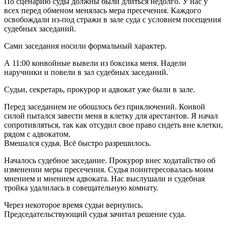
По сценарию суды должны были длиться недолго. У нас у
всех перед обменом менялась мера пресечения. Каждого
освобождали из-под стражи в зале суда с условием посещения
судебных заседаний.
Сами заседания носили формальный характер.
А 11:00 конвойные вывели из боксика меня. Надели
наручники и повели в зал судебных заседаний.
Судьи, секретарь, прокурор и адвокат уже были в зале.
Перед заседанием не обошлось без приключений. Конвой
силой пытался завести меня в клетку для арестантов. Я начал
сопротивляться, так как отсудил свое право сидеть вне клетки,
рядом с адвокатом.
Вмешался судья. Всё быстро разрешилось.
Началось судебное заседание. Прокурор внес ходатайство об
изменении меры пресечения. Судья поинтересовалась моим
мнением и мнением адвоката. Нас выслушали и судебная
тройка удалилась в совещательную комнату.
Через некоторое время судьи вернулись.
Председательствующий судья зачитал решение суда.