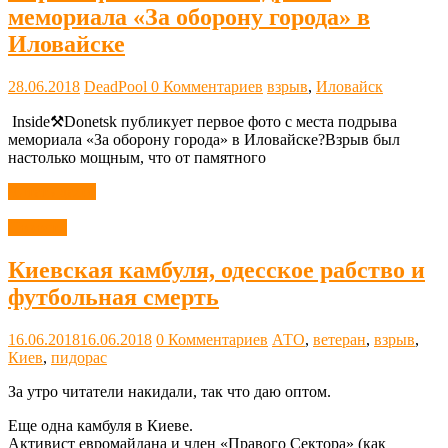
мемориала «За оборону города» в
Иловайске
28.06.2018
DeadPool
0 Комментариев
взрыв
,
Иловайск
​​ Inside⚒Donetsk публикует первое фото с места подрыва
мемориала «За оборону города» в Иловайске?Взрыв был
настолько мощным, что от памятного
Читать далее
Новости
Киевская камбуля, одесское рабство и
футбольная смерть
16.06.2018
16.06.2018
0 Комментариев
АТО
,
ветеран
,
взрыв
,
Киев
,
пидорас
За утро читатели накидали, так что даю оптом.
Еще одна камбуля в Киеве.
Активист евромайдана и член «Правого Сектора» (как