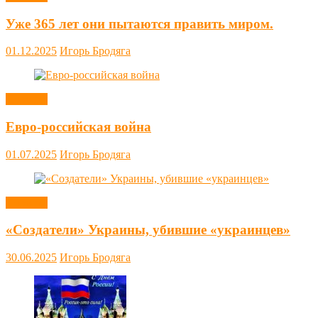
Уже 365 лет они пытаются править миром.
01.12.2025
Игорь Бродяга
Новости
Евро-российская война
01.07.2025
Игорь Бродяга
Новости
«Создатели» Украины, убившие «украинцев»
30.06.2025
Игорь Бродяга