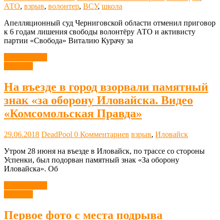
АТО
,
взрыв
,
волонтер
,
ВСУ
,
школа
Апелляционный суд Черниговской области отменил приговор
к 6 годам лишения свободы волонтёру АТО и активисту
партии «Свобода» Виталию Курачу за
Читать далее
Новости
На въезде в город взорвали памятный
знак «за оборону Иловайска. Видео
«Комсомольская Правда»
29.06.2018
DeadPool
0 Комментариев
взрыв
,
Иловайск
Утром 28 июня на въезде в Иловайск, по трассе со стороны
Успенки, был подорван памятный знак «За оборону
Иловайска». Об
Читать далее
Новости
Первое фото с места подрыва