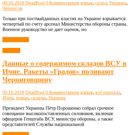
09.10.2018
DeadPool
0 Комментариев
взрыв
,
склад
,
Украина
,
Чернигов
Только при постмайданных властях на Украине взрывается
четвертый по счету арсенал Министерства обороны страны.
Военное руководство не дает оценок, но
Читать далее
Новости
Данные о содержимом складов ВСУ в
Ичне. Ракеты «Градов» поливают
Черниговщину
09.10.2018
DeadPool
0 Комментариев
взрыв
,
всё пропало
,
Ичня
,
пожар
,
склады
,
Украина
Президент Украины Пётр Порошенко собрал срочное
совещание высокопоставленных силовиков, включая
офицеров Генштаба ВСУ, министра обороны, а также
представителей Службы национальной
Читать далее