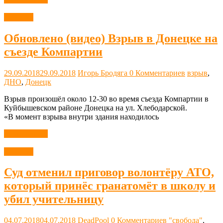
Новости
Обновлено (видео) Взрыв в Донецке на
съезде Компартии
29.09.2018
29.09.2018
Игорь Бродяга
0 Комментариев
взрыв
,
ДНО
,
Донецк
Взрыв произошёл около 12-30 во время съезда Компартии в
Куйбышевском районе Донецка на ул. Хлебодарской.
«В момент взрыва внутри здания находилось
Читать далее
Новости
Суд отменил приговор волонтёру АТО,
который принёс гранатомёт в школу и
убил учительницу
04.07.2018
04.07.2018
DeadPool
0 Комментариев
"свобода"
,