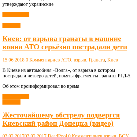
утверждают украинские
Читать далее
Новости
Киев: от взрыва гранаты в машине
воина АТО серьёзно пострадали дети
15.06.2018
0 Комментариев
АТО
,
взрыв
,
Граната
,
Киев
В Киеве из автомобиля «Волга», от взрыва в котором
пострадали четверо детей, изъяты фрагменты гранаты РГД-5.
Об этом проинформировал во время
Читать далее
Новости
Жесточайшему обстрелу подвергся
Киевский район Донецка (видео)
03.02.2017
03.02.2017
DeadPool
0 Комментариев
взрыв
,
ВСУ
,