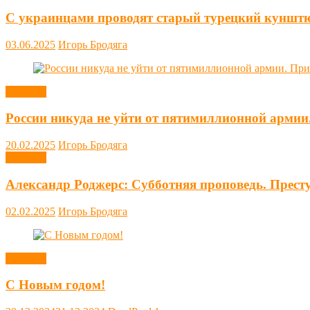
С украинцами проводят старый турецкий куншт
03.06.2025
Игорь Бродяга
Новости
России никуда не уйти от пятимиллионной армии
20.02.2025
Игорь Бродяга
Новости
Александр Роджерс: Субботняя проповедь. Прест
02.02.2025
Игорь Бродяга
Новости
С Новым годом!