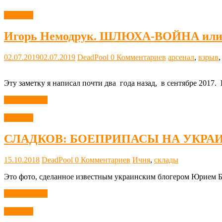
Новости
Игорь Немодрук. ШЛЮХА-ВОЙНА ил
02.07.2019
02.07.2019
DeadPool
0 Комментариев
арсенал
,
взрыв
Эту заметку я написал почти два года назад, в сентябре 2017.
Читать далее
Новости
СЛАДКОВ: БОЕПРИПАСЫ НА УКРА
15.10.2018
DeadPool
0 Комментариев
Ичня
,
склады
Это фото, сделанное известным украинским блогером Юрием Бу
Читать далее
Новости