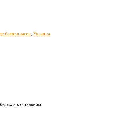
де боеприпасов
,
Украина
елях, а в остальном