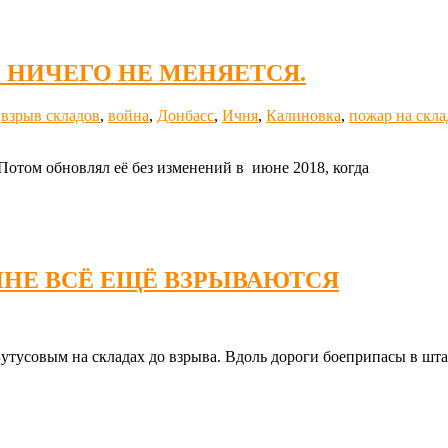
и НИЧЕГО НЕ МЕНЯЕТСЯ.
,
взрыв складов
,
война
,
Донбасс
,
Ичня
,
Калиновка
,
пожар на скла
 Потом обновлял её без изменений в июне 2018, когда
ИНЕ ВСЁ ЕЩЁ ВЗРЫВАЮТСЯ
тусовым на складах до взрыва. Вдоль дороги боеприпасы в штаб