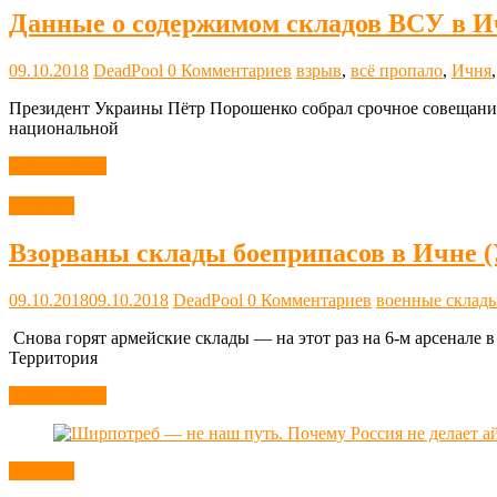
Данные о содержимом складов ВСУ в И
09.10.2018
DeadPool
0 Комментариев
взрыв
,
всё пропало
,
Ичня
Президент Украины Пётр Порошенко собрал срочное совещани
национальной
Читать далее
Новости
Взорваны склады боеприпасов в Ичне 
09.10.2018
09.10.2018
DeadPool
0 Комментариев
военные склад
​​ Снова горят армейские склады — на этот раз на 6-м арсенале
Территория
Читать далее
Новости