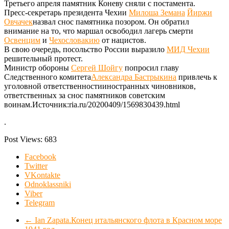
Третьего апреля памятник Коневу сняли с постамента.
Пресс-секретарь президента Чехии
Милоша Земана
Йиржи
Овчачек
назвал снос памятника позором. Он обратил
внимание на то, что маршал освободил лагерь смерти
Освенцим
и
Чехословакию
от нацистов.
В свою очередь, посольство России выразило
МИД Чехии
решительный протест.
Министр обороны
Сергей Шойгу
попросил главу
Следственного комитета
Александра Бастрыкина
привлечь к
уголовной ответственностииностранных чиновников,
ответственных за снос памятников советским
воинам.Источник:ria.ru/20200409/1569830439.html
.
Post Views:
683
Facebook
Twitter
VKontakte
Odnoklassniki
Viber
Telegram
←
Ian Zapata.Конец итальянского флота в Красном море