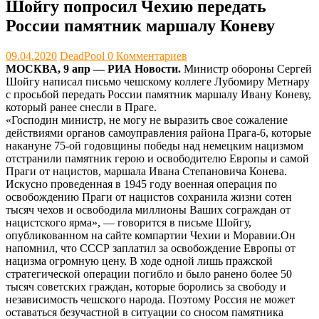
Шойгу попросил Чехию передать
России памятник маршалу Коневу
09.04.2020
DeadPool
0 Комментариев
МОСКВА, 9 апр — РИА Новости.
Министр обороны Сергей
Шойгу написал письмо чешскому коллеге Лубомиру Метнару
с просьбой передать России памятник маршалу Ивану Коневу,
который ранее снесли в Праге.
«Господин министр, не могу не выразить свое сожаление
действиями органов самоуправления района Прага-6, которые
накануне 75-ой годовщины победы над немецким нацизмом
отстранили памятник герою и освободителю Европы и самой
Праги от нацистов, маршала Ивана Степановича Конева.
Искусно проведенная в 1945 году военная операция по
освобождению Праги от нацистов сохранила жизни сотен
тысяч чехов и освободила миллионы Ваших сограждан от
нацистского ярма», — говорится в письме Шойгу,
опубликованном на сайте компартии Чехии и Моравии.Он
напомнил, что СССР заплатил за освобождение Европы от
нацизма огромную цену. В ходе одной лишь пражской
стратегической операции погибло и было ранено более 50
тысяч советских граждан, которые боролись за свободу и
независимость чешского народа. Поэтому Россия не может
оставаться безучастной в ситуации со сносом памятника