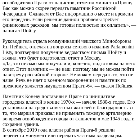
освободителю Праги от нацистов, отметил министр.»Прошу
Вас как можно скорее передать памятник Российской
Федерации. Ожидаем от Вас информацию о месте и времени
его передачи. Если решение данной проблемы требует
финансовых расходов, мы готовы полностью их оплатить», —
написал Шойгу.
Руководитель отдела коммуникаций чешского Минобороны
Ян Пейшек, отвечая на вопросы сетевого издания Parlamentní
Listy, подтвердил получение ведомством письма Шойгу и
заявил, что будет подготовлен ответ в Москву.
«Да, это письмо мы получили и, конечно, подготовим на него
ответ. Этот памятник — не наш, поэтому мы не можем пойти
навстречу российской стороне. Не можем передать то, что не
наше. Речь не идет о военном захоронении и памятник по-
прежнему является имуществом Праги-6», — сказал Пейшек
Памятник Коневу поставили в Праге по инициативе
городских властей в конце 1970-х — начале 1980-х годов. Его
установили на средства местных жителей в благодарность за
то, что маршал приказал не применять тяжелую артиллерию
во время освобождения города от фашистов в мае 1945 года и
сохранил здания.
В сентябре 2019 года власти района Прага-6 решили
перенести монумент или передать частным владельцам.