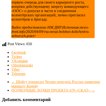
первую очередь для своего карьерного роста,
вопреки действующему запрету командующего
«ООС» о допуске в части и соединения
волонтёрских организаций, лично пригласил
волонтёров в бригаду.
Видео предоставлено НМ ДНР.Источник:news-
front.info/2020/04/09/vsu-nesut-bolshoe-kolichestvo-
neboevyh-poter/
Post Views:
650
Facebook
Twitter
VKontakte
Odnoklassniki
Viber
Telegram
←
Шойгу попросил Чехию передать России памятник
маршалу Коневу
ПОДВОДНЫЕ ЛОДКИ ПРОЕКТА 670 «СКАТ»
→
Добавить комментарий