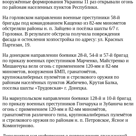
вооружённые формирования Украины 11 раз открывали огонь
по районам населенных пунктов Республики.
На горловском направлении военные преступники 58-й
бригады под командованием Кащенко из 82-мм минометов
обстреляли районы н. п. Зайцево и посёлка шахты 6/7 г.
Горловки. В результате обстрела получила повреждения
фасада и остекления хозпостройка по адресу: ул. Красных
Партизан, 19.
На донецком направлении боевики 28-й, 54-й и 57-й бригад
по приказу военных преступников Марченко, Майстренко и
Мишанчука вели огонь с применением 120-мм и 82-мм
минометов, вооружения БМП, гранатомётов,
крупнокалиберных пулемётов и стрелкового оружия по
районам населённых пунктов Жабичево, Крутая Балка,
поселка шахты «Трудовская» г. Донецка.
На мариупольском направлении боевики 128-й и 10-й бригад
по приказу военных преступников Гончарука и Зубанича вели
огонь с применением 120-мм и 82-мм миномётов,
гранатомётов различного типа, крупнокалиберных пулемётов
и стрелкового оружия по районам н. п. Петровское, Ясное и
Коминтерново.
Дополнительная информация о повреждениях гражданской