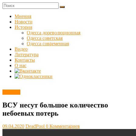
Skip
to
Куликовец
content
Мнения
Новости
Сайт
История
одесского
Одесса дореволюционная
сопротивления
Одесса советская
Одесса современная
Видео
Литература
Контакты
О нас
Новости
ВСУ несут большое количество
небоевых потерь
09.04.2020
DeadPool
0 Комментариев