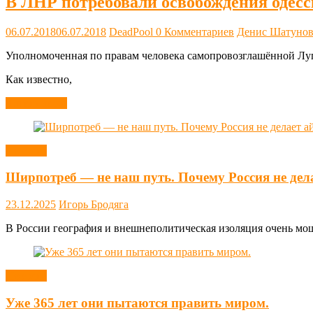
В ЛНР потребовали освобождения одес
06.07.2018
06.07.2018
DeadPool
0 Комментариев
Денис Шатуно
Уполномоченная по правам человека самопровозглашённой Луг
Как известно,
Читать далее
Новости
Ширпотреб — не наш путь. Почему Россия не дел
23.12.2025
Игорь Бродяга
В России география и внешнеполитическая изоляция очень мощн
Новости
Уже 365 лет они пытаются править миром.