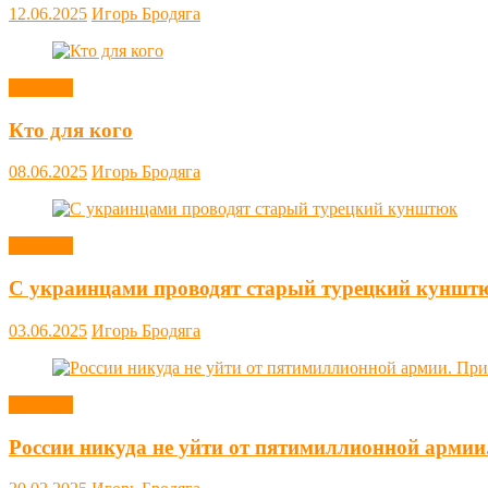
12.06.2025
Игорь Бродяга
Новости
Кто для кого
08.06.2025
Игорь Бродяга
Новости
С украинцами проводят старый турецкий куншт
03.06.2025
Игорь Бродяга
Новости
России никуда не уйти от пятимиллионной армии