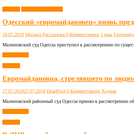
Новости
Одесса современная
Одесский «евромайдановец» вновь предс
18.07.2019
Милана Рассказова
0 Комментариев
2 мая
,
Евромайд
Малиновский суд Одессы приступил к рассмотрению по существ
Читать далее
Новости
Евромайдановца, стрелявшего по людям
27.07.2018
27.07.2018
DeadPool
0 Комментариев
Ходияк
Малиновский районный суд Одессы принял к рассмотрению обв
Читать далее
Новости