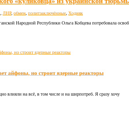
ского «куликовца» из украинской тюрьм
в
,
ЛНР
,
обмен
,
политзаключённые
,
Ходияк
анской Народной Республики Ольга Кобцева потребовала освоб
ает айфоны, но строит ядерные реакторы
о влияли на всё, в том числе и на ширпотреб. Я сразу хочу