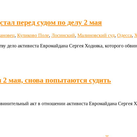
тал перед судом по делу 2 мая
ановец
,
Куликово Поле
,
Лосинский
,
Малиновский суд
,
Одесса
,
Х
у дело активиста Евромайдана Сергея Ходияка, которого обвин
 2 мая, снова попытаются судить
инительный акт в отношении активиста Евромайдана Сергея Хо