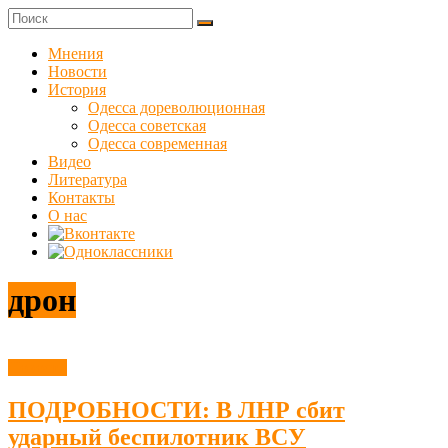
Skip
to
Куликовец
content
Мнения
Новости
Сайт
История
одесского
Одесса дореволюционная
сопротивления
Одесса советская
Одесса современная
Видео
Литература
Контакты
О нас
дрон
Новости
ПОДРОБНОСТИ: В ЛНР сбит
ударный беспилотник ВСУ