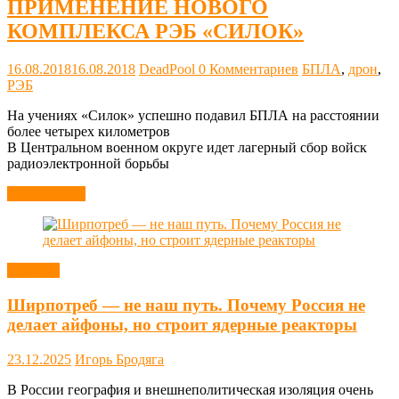
ПРИМЕНЕНИЕ НОВОГО
КОМПЛЕКСА РЭБ «СИЛОК»
16.08.2018
16.08.2018
DeadPool
0 Комментариев
БПЛА
,
дрон
,
РЭБ
На учениях «Силок» успешно подавил БПЛА на расстоянии
более четырех километров
В Центральном военном округе идет лагерный сбор войск
радиоэлектронной борьбы
Читать далее
Новости
Ширпотреб — не наш путь. Почему Россия не
делает айфоны, но строит ядерные реакторы
23.12.2025
Игорь Бродяга
В России география и внешнеполитическая изоляция очень