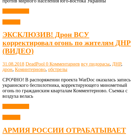
против мирного населения юго-востока Украины
Читать далее
Новости
ЭКСКЛЮЗИВ! Дрон ВСУ
корректировал огонь по жителям ДНР
(ВИДЕО)
31.08.2018
DeadPool
0 Комментариев
всу пидорасы
,
ДНР
,
дрон
,
Коминтерново
,
обстрелы
СРОЧНО! В распоряжении проекта WarDoc оказалась запись
украинского беспилотника, корректирующего минометный
огонь по гражданским кварталам Комментерново. Съемка с
воздуха велась
Читать далее
Новости
АРМИЯ РОССИИ ОТРАБАТЫВАЕТ