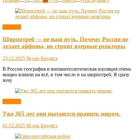
Первая
«
...
10
...
14
15
16
17
18
...
30
40
50
...
»
Последняя »
Новости
Ширпотреб — не наш путь. Почему Россия не
делает айфоны, но строит ядерные реакторы
23.12.2025
Игорь Бродяга
В России география и внешнеполитическая изоляция очень
мощно влияли на всё, в том числе и на ширпотреб. Я сразу
хочу
Новости
Уже 365 лет они пытаются править миром.
01.12.2025
Игорь Бродяга