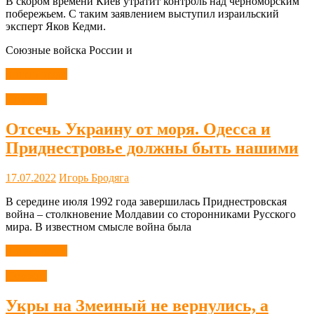
В скором времени Киев утратит контроль над черноморским
побережьем. С таким заявлением выступил израильский
эксперт Яков Кедми.
Союзные войска России и
Читать далее
Новости
Отсечь Украину от моря. Одесса и
Приднестровье должны быть нашими
17.07.2022
Игорь Бродяга
В середине июля 1992 года завершилась Приднестровская
война – столкновение Молдавии со сторонниками Русского
мира. В известном смысле война была
Читать далее
Новости
Укры на Змеиный не вернулись, а