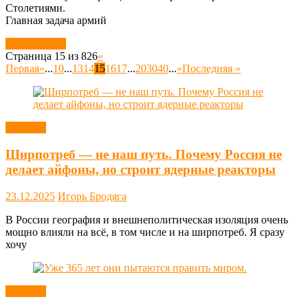
Столетиями.
Главная задача армий
Читать далее
Страница 15 из 826
«
Первая
«
...
10
...
13
14
15
16
17
...
20
30
40
...
»
Последняя »
Новости
Ширпотреб — не наш путь. Почему Россия не
делает айфоны, но строит ядерные реакторы
23.12.2025
Игорь Бродяга
В России география и внешнеполитическая изоляция очень
мощно влияли на всё, в том числе и на ширпотреб. Я сразу
хочу
Новости