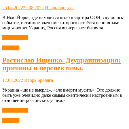
25.08.2022
25.08.2022
Игорь Бродяга
В Нью-Йорке, где находится штаб-квартира ООН, случилось
событие, истинное значение которого остаётся непонятым:
мир хоронит Украину, Россия выигрывает битву за
Читать далее
Новости
Ростислав Ищенко. Деукраинизация:
причины и перспективы.
17.08.2022
Игорь Бродяга
Украина «ще не вмерла», «але вмерти мусить». Это должно
быть уже очевидно даже самым скептически настроенным в
отношении российских успехов
Читать далее
Новости