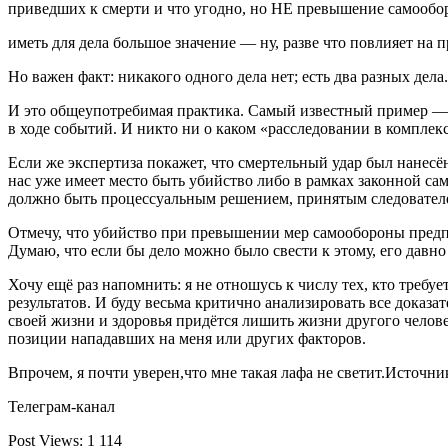
приведших к смерти и что угодно, но НЕ превышение самообор
иметь для дела большое значение — ну, разве что повлияет на пр
Но важен факт: никакого одного дела нет; есть два разных дел
И это общеупотребимая практика. Самый известный пример — де
в ходе событий. И никто ни о каком «расследовании в комплекс
Если же экспертиза покажет, что смертельный удар был нанесён в
нас уже имеет место быть убийство либо в рамках законной са
должно быть процессуальным решением, принятым следователем
Отмечу, что убийство при превышении мер самообороны предпол
Думаю, что если бы дело можно было свести к этому, его давно 
Хочу ещё раз напомнить: я не отношусь к числу тех, кто треб
результатов. И буду весьма критично анализировать все доказат
своей жизни и здоровья придётся лишить жизни другого челове
позиции нападавших на меня или других факторов.
Впрочем, я почти уверен,что мне такая лафа не светит.Источни
Телеграм-канал
Post Views:
1 114