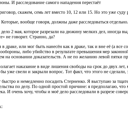
оны. И расследование самого нападения перестаёт
иговор, скажем, семь лет вместо 10, 12 или 15. Но это уже суду р
а. Которые, вообще говоря, должны даже расследоваться отдельно
ло 2 мая, которое разрезали на дюжину мелких дел, иногда выд
е» не говорит. Странно, да?
 драке, или мог быть нанесён как в драке, так и вне её (а все с
мообороны, либо убийство в результате превышения мер законной
 на основании доказательств. А не по желанию левой пятки про
агает наказание в виде лишения свободы на срок до двух лет, к
бы уже свели и закрыли вопрос. Тот факт, что этого не сделали, 
ует быстро и немедленно посадить Стерненко. Я выступаю за тща
ельства по делу. По одной простой причине: я предполагаю, что м
ка. И очень хочу, чтобы и моё дело расследовали в разрезе сов
к: