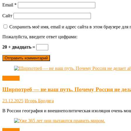
Email
*
Сайт
Сохранить моё имя, email и адрес сайта в этом браузере д
Пожалуйста, введите ответ цифрами:
20 + двадцать =
Новости
Ширпотреб — не наш путь. Почему Россия не дел
23.12.2025
Игорь Бродяга
В России география и внешнеполитическая изоляция очень мощн
Новости