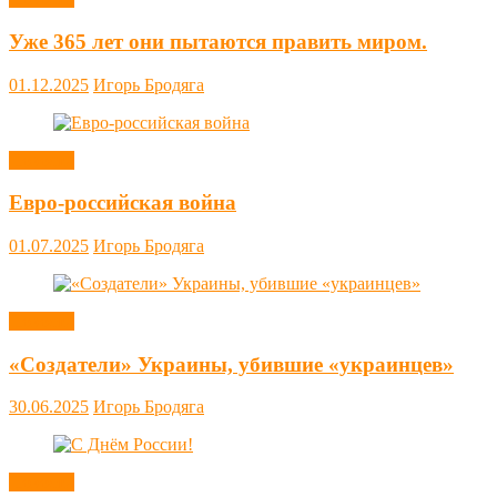
Уже 365 лет они пытаются править миром.
01.12.2025
Игорь Бродяга
Новости
Евро-российская война
01.07.2025
Игорь Бродяга
Новости
«Создатели» Украины, убившие «украинцев»
30.06.2025
Игорь Бродяга
Новости