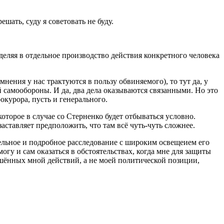
ешать, суду я советовать не буду.
.
еляя в отдельное производство действия конкретного человека
омнения у нас трактуются в пользу обвиняемого), то тут да, у
 самообороны. И да, два дела оказываются связанными. Но это
курора, пусть и генерального.
оторое в случае со Стерненко будет отбываться условно.
заставляет предположить, что там всё чуть-чуть сложнее.
тельное и подробное расследование с широким освещеием его
огу и сам оказаться в обстоятельствах, когда мне для защиты
ершённых мной действий, а не моей политической позиции,