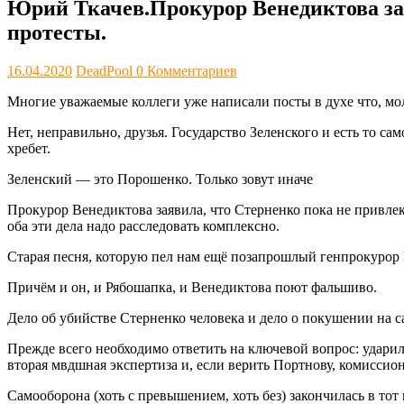
Юрий Ткачев.Прокурор Венедиктова зая
протесты.
16.04.2020
DeadPool
0 Комментариев
Многие уважаемые коллеги уже написали посты в духе что, мол
Нет, неправильно, друзья. Государство Зеленского и есть то 
хребет.
Зеленский — это Порошенко. Только зовут иначе
Прокурор Венедиктова заявила, что Стерненко пока не привлека
оба эти дела надо расследовать комплексно.
Старая песня, которую пел нам ещё позапрошлый генпрокурор
Причём и он, и Рябошапка, и Венедиктова поют фальшиво.
Дело об убийстве Стерненко человека и дело о покушении
Прежде всего необходимо ответить на ключевой вопрос: ударил 
вторая мвдшная экспертиза и, если верить Портнову, комиссио
Самооборона (хоть с превышением, хоть без) закончилась в тот