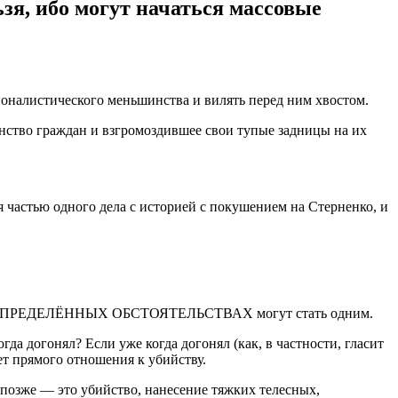
зя, ибо могут начаться массовые
ионалистического меньшинства и вилять перед ним хвостом.
инство граждан и взгромоздившее свои тупые задницы на их
я частью одного дела с историей с покушением на Стерненко, и
рые В ОПРЕДЕЛЁННЫХ ОБСТОЯТЕЛЬСТВАХ могут стать одним.
да догонял? Если уже когда догонял (как, в частности, гласит
ет прямого отношения к убийству.
о позже — это убийство, нанесение тяжких телесных,