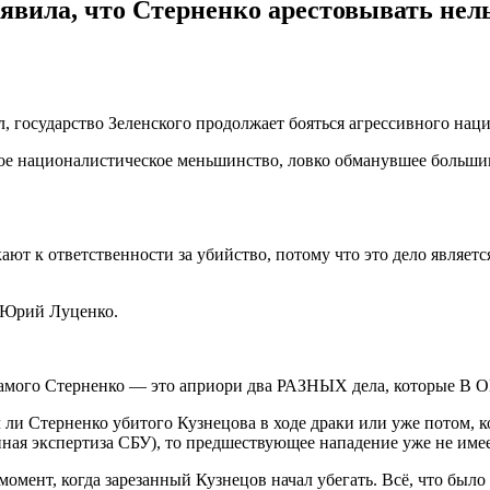
вила, что Стерненко арестовывать нель
, государство Зеленского продолжает бояться агрессивного нац
самое националистическое меньшинство, ловко обманувшее больш
ют к ответственности за убийство, потому что это дело являетс
 Юрий Луценко.
 на самого Стерненко — это априори два РАЗНЫХ дела, кото
ли Стерненко убитого Кузнецова в ходе драки или уже потом, ког
нная экспертиза СБУ), то предшествующее нападение уже не име
 момент, когда зарезанный Кузнецов начал убегать. Всё, что был