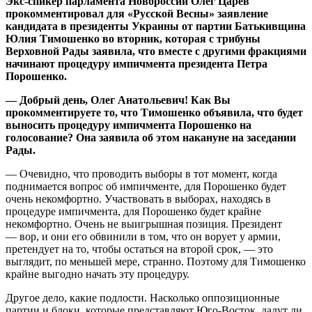
Экс-спикер парламента Новороссии Олег Царёв
прокомментировал для «Русской Весны» заявление
кандидата в президенты Украины от партии Батькивщина
Юлия Тимошенко во вторник, которая с трибуны
Верховной Рады заявила, что вместе с другими фракциями
начинают процедуру импичмента президента Петра
Порошенко.
— Добрый день, Олег Анатольевич! Как Вы
прокомментируете то, что Тимошенко объявила, что будет
выносить процедуру импичмента Порошенко на
голосование? Она заявила об этом накануне на заседании
Рады.
— Очевидно, что проводить выборы в тот момент, когда
поднимается вопрос об импичменте, для Порошенко будет
очень некомфортно. Участвовать в выборах, находясь в
процедуре импичмента, для Порошенко будет крайне
некомфортно. Очень не выигрышная позиция. Президент
— вор, и они его обвинили в том, что он ворует у армии,
претендует на то, чтобы остаться на второй срок, — это
выглядит, по меньшей мере, странно. Поэтому для Тимошенко
крайне выгодно начать эту процедуру.
Другое дело, какие подлости. Насколько оппозиционные
партии и блоки, которые представляют Юго-Восток, дадут ли