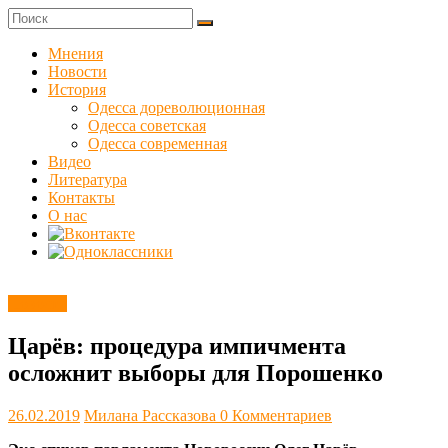
Skip
to
Куликовец
content
Мнения
Новости
Сайт
История
одесского
Одесса дореволюционная
сопротивления
Одесса советская
Одесса современная
Видео
Литература
Контакты
О нас
Новости
Царёв: процедура импичмента
осложнит выборы для Порошенко
26.02.2019
Милана Рассказова
0 Комментариев