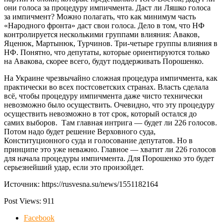
они голоса за процедуру импичмента. Даст ли Ляшко голоса
за импичмент? Можно полагать, что как минимум часть
«Народного фронта» даст свои голоса. Дело в том, что НФ
контролируется несколькими группами влияния: Аваков,
Яценюк, Мартынюк, Турчинов. Три-четыре группы влияния в
НФ. Понятно, что депутаты, которые ориентируются только
на Авакова, скорее всего, будут поддерживать Порошенко.
На Украине чрезвычайно сложная процедура импичмента, как
практически во всех постсоветских странах. Власть сделала
всё, чтобы процедуру импичмента даже чисто технически
невозможно было осуществить. Очевидно, что эту процедуру
осуществить невозможно в тот срок, который остался до
самих выборов. Там главная интрига — будет ли 226 голосов.
Потом надо будет решение Верховного суда,
Конституционного суда и голосование депутатов. Но в
принципе это уже неважно. Главное — хватит ли 226 голосов
для начала процедуры импичмента. Для Порошенко это будет
серьезнейший удар, если это произойдет.
Источник: https://rusvesna.su/news/1551182164
Post Views:
911
Facebook