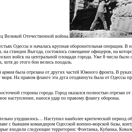
ниц Великой Отечественной войны.
местьях Одессы и началась крупная оборонительная операция. В 
 на станции Выгода, состоялось совещание офицеров, на которо
нских войск на центральной площади города. Уже 8 числа было оф
 хотя до этого бои велись поодаль.
 армия была отрезана от других частей Южного фронта. В руках
 моря. На правом фланге эта дуга отодвинута была от Одессы пр
восточной стороны города. Город оказался полностью отрезан о
ное наступление, нанося удар по правому флангу обороны.
ительно ухудшилось… Наступил наиболее критический период обо
 главе с бывшим командиром Одесской военно-морской базы, ко
орые входили следующие территории: Фонтанка, Кубанка, Ковале