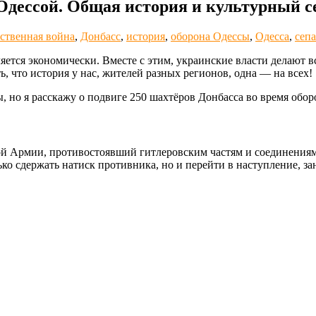
Одессой. Общая история и культурный с
ственная война
,
Донбасс
,
история
,
оборона Одессы
,
Одесса
,
сеп
яется экономически. Вместе с этим, украинские власти делают в
, что история у нас, жителей разных регионов, одна — на всех!
ы, но я расскажу о подвиге 250 шахтёров Донбасса во время обор
 Армии, противостоявший гитлеровским частям и соединениям
ько сдержать натиск противника, но и перейти в наступление, 