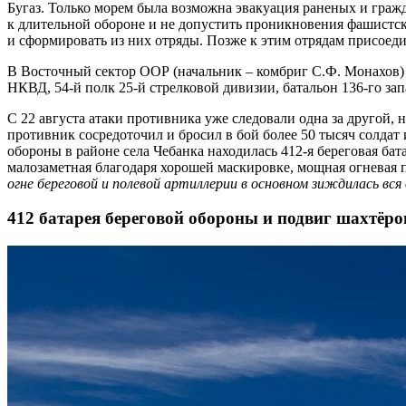
Бугаз. Только морем была возможна эвакуация раненых и граж
к длительной обороне и не допустить проникновения фашистск
и сформировать из них отряды. Позже к этим отрядам присоед
В Восточный сектор ООР (начальник – комбриг С.Ф. Монахов) 
НКВД, 54-й полк 25-й стрелковой дивизии, батальон 136-го зап
С 22 августа атаки противника уже следовали одна за другой,
противник сосредоточил и бросил в бой более 50 тысяч солдат
обороны в районе села Чебанка находилась 412-я береговая б
малозаметная благодаря хорошей маскировке, мощная огневая 
огне береговой и полевой артиллерии в основном зиждилась вся
412 батарея береговой обороны и подвиг шахтёро