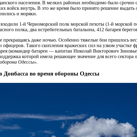
данского населения. В мелких районах необходимо было срочно 
их войск внутрь. В это же время было принято решение выдать 
инились и моряки.
входили 1-й Черноморский полк морской пехоты (1-й морской п
асного полка, два истребительных батальона, 412 батарея берег
 не прекращаясь даже ночью. Особенно тяжелые бои пришлось вес
 и офицеров. Такого скопления вражеских сил на узком участке 
атарея (командир батареи — капитан Николай Викторович Зиновь
поддержка которой имела решающее значение для всего сектора 
 оборона Одессы».
в Донбасса во время обороны Одессы