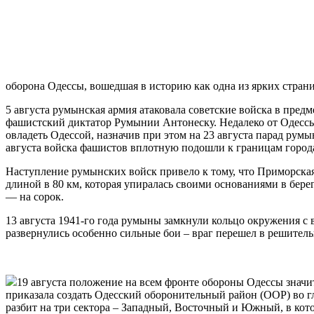
оборона Одессы, вошедшая в историю как одна из ярких стра
5 августа румынская армия атаковала советские войска в пред
фашистский диктатор Румынии Антонеску. Недалеко от Одессы,
овладеть Одессой, назначив при этом на 23 августа парад румы
августа войска фашистов вплотную подошли к границам города,
Наступление румынских войск привело к тому, что Приморская
длиной в 80 км, которая упиралась своими основаниями в берег
— на сорок.
13 августа 1941-го года румыны замкнули кольцо окружения с 
развернулись особенно сильные бои – враг перешел в решитель
19 августа положение на всем фронте обороны Одессы знач
приказала создать Одесский оборонительный район (ООР) во
разбит на три сектора – Западный, Восточный и Южный, в кот