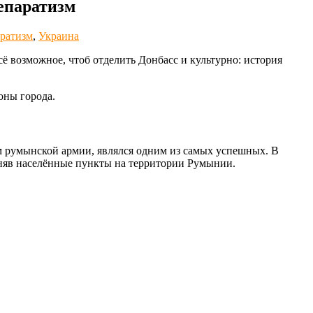
епаратизм
аратизм
,
Украина
сё возможное, чтоб отделить Донбасс и культурно: история
оны города.
 румынской армии, являлся одним из самых успешных. В
заняв населённые пункты на территории Румынии.