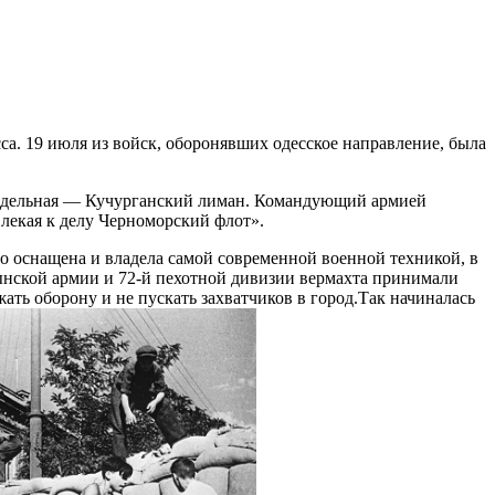
а. 19 июля из войск, оборонявших одесское направление, была
Раздельная — Кучурганский лиман. Командующий армией
влекая к делу Черноморский флот».
ошо оснащена и владела самой современной военной техникой, в
умынской армии и 72-й пехотной дивизии вермахта принимали
жать оборону и не пускать захватчиков в город.Так начиналась