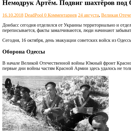
Немодрук Артём. Подвиг шахтёров под 
16.10.2018
DeadPool
0 Комментариев
24 августа
,
Великая Отече
Донбасс сегодня отделился от Украины территориально и отдел
переписывается, факты замалчиваются, люди начинают забывать
Сегодня, 16 октября, день эвакуации советских войск из Одесс
Оборона Одессы
В начале Великой Отечественной войны Южный фронт Красной
первые дни войны частям Красной Армии здесь удалось не тол