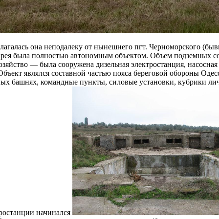
олагалась она неподалеку от нынешнего пгт. Черноморского (бывш
тарея была полностью автономным объектом. Объем подземных с
озяйство — была сооружена дизельная электростанция, насосная 
 Объект являлся составной частью пояса береговой обороны Оде
ых башнях, командные пункты, силовые установки, кубрики лич
тростанции начинался