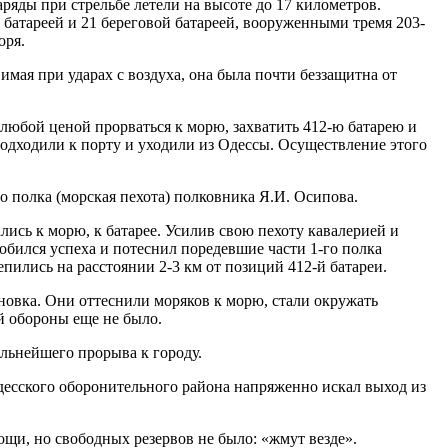
аряды при стрельбе летели на высоте до 17 километров.
батареей и 21 береговой батареей, вооруженными тремя 203-
оря.
имая при ударах с воздуха, она была почти беззащитна от
 любой ценой прорваться к морю, захватить 412-ю батарею и
 подходили к порту и уходили из Одессы. Осуществление этого
го полка (морская пехота) полковника Я.И. Осипова.
сь к морю, к батарее. Усилив свою пехоту кавалерией и
обился успеха и потеснил поредевшие части 1-го полка
пились на расстоянии 2-3 км от позиций 412-й батареи.
овка. Они оттеснили моряков к морю, стали окружать
й обороны еще не было.
альнейшего прорыва к городу.
 Одесского оборонительного района напряженно искал выход из
щи, но свободных резервов не было: «жмут везде».