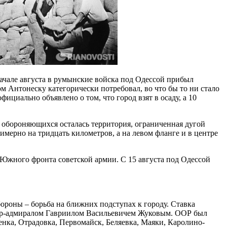
начале августа в румынские войска под Одессой прибыл
м Антонеску категорически потребовал, во что бы то ни стало
ициально объявлено о том, что город взят в осаду, а 10
 обороняющихся осталась территория, ограниченная дугой
имерно на тридцать километров, а на левом фланге и в центре
т Южного фронта советской армии. С 15 августа под Одессой
роны – борьба на ближних подступах к городу. Ставка
нтр-адмиралом Гавриилом Васильевичем Жуковым. ООР был
нка, Отрадовка, Первомайск, Беляевка, Маяки, Каролино-