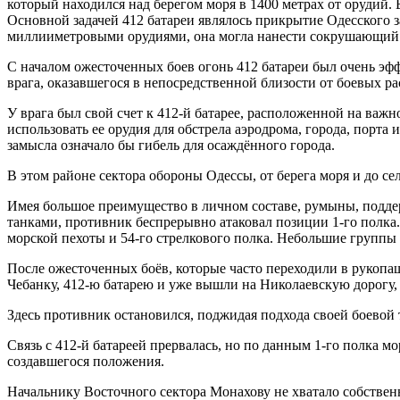
который находился над берегом моря в 1400 метрах от орудий. Б
Основной задачей 412 батареи являлось прикрытие Одесского 
миллииметровыми орудиями, она могла нанести сокрушающий 
С началом ожесточенных боев огонь 412 батареи был очень эфф
врага, оказавшегося в непосредственной близости от боевых ра
У врага был свой счет к 412-й батарее, расположенной на важ
использовать ее орудия для обстрела аэродрома, города, порта
замысла означало бы гибель для осаждённого города.
В этом районе сектора обороны Одессы, от берега моря и до се
Имея большое преимущество в личном составе, румыны, подде
танками, противник беспрерывно атаковал позиции 1-го полка
морской пехоты и 54-го стрелкового полка. Небольшие группы 
После ожесточенных боёв, которые часто переходили в рукопа
Чебанку, 412-ю батарею и уже вышли на Николаевскую дорогу,
Здесь противник остановился, поджидая подхода своей боевой 
Связь с 412-й батареей прервалась, но по данным 1-го полка м
создавшегося положения.
Начальнику Восточного сектора Монахову не хватало собствен