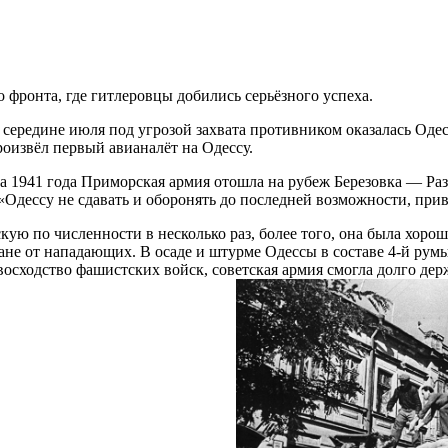
 фронта, где гитлеровцы добились серьёзного успеха.
ередине июля под угрозой захвата противником оказалась Одесс
оизвёл первый авианалёт на Одессу.
ста 1941 года Приморская армия отошла на рубеж Березовка — 
«Одессу не сдавать и оборонять до последней возможности, при
скую по численности в несколько раз, более того, она была хор
плане от нападающих. В осаде и штурме Одессы в составе 4-й р
восходство фашистских войск, советская армия смогла долго дер