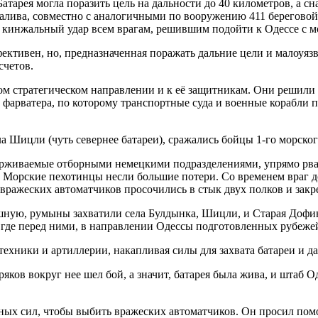
атарея могла поразить цель на дальности до 40 километров, а сн
залива, совместно с аналогичными по вооружению 411 береговой 
кинжальный удар всем врагам, решившим подойти к Одессе с м
ективен, но, предназначенная поражать дальние цели и малоуязв
счетов.
ном стратегическом направлении и к её защитникам. Они решили
 и фарватера, по которому транспортные суда и военные корабли
ла Шицли (чуть севернее батареи), сражались бойцы 1-го морско
рживаемые отборными немецкими подразделениями, упрямо рвали
. Морские пехотинцы несли большие потери. Со временем враг д
вражеских автоматчиков просочились в стык двух полков и закре
шную, румыны захватили села Булдынка, Шицли, и Старая Дофин
 где перед ними, в направлении Одессы подготовленных рубеже
техники и артиллерии, накапливая силы для захвата батареи и д
оряков вокруг нее шел бой, а значит, батарея была жива, и штаб
ных сил, чтобы выбить вражеских автоматчиков. Он просил помо