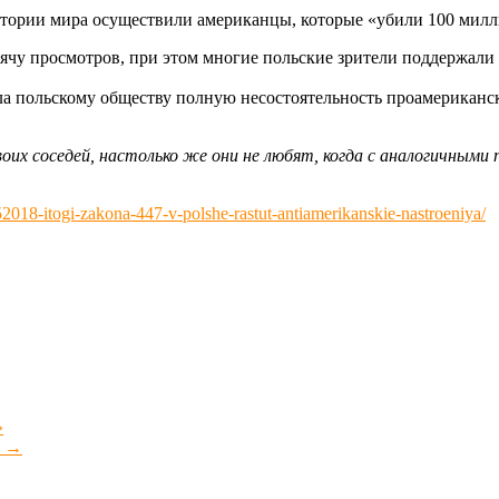
стории мира осуществили американцы, которые «убили 100 мил
сячу просмотров, при этом многие польские зрители поддержали
ла польскому обществу полную несостоятельность проамериканск
воих соседей, настолько же они не любят, когда с аналогичным
052018-itogi-zakona-447-v-polshe-rastut-antiamerikanskie-nastroeniya/
»
у
→