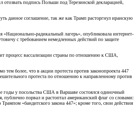
л отозвать подпись Польши под Терезинской декларацией,
уть данное соглашение, так же как Трамп расторгнул иранскую
я «Национально-радикальный лагерь», опубликовала интернет-
утовичу с требованием немедленных действий по защите
орит процесс вассализации страны по отношению к США,
 тем более, что в акции протеста против законопроекта 447
 решительного протеста по отношению к направленному против
ие годы у посольства США в Варшаве состоялся одиночный
я, публично порвал и растоптал американский флаг со словами:
Трампом «бандитского закона 447»; кроме того, свои действия