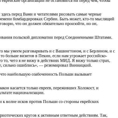
врейские организации не остановятся ни перед чем, чтобы
 здесь перед Вами и читателями рисовать самые черные
 времени бомбардировках Сербии. Быть может, кто-то мыслящий
говорю, что он должен обязательно произойти, но он,
скивания польской дипломатии перед Соединенными Штатами.
о мы умеем разговаривать и с Вашингтоном, и с Берлином, и с
 то больше визитов в Пекин, если нам угрожает российско-
то то, чего я не вижу в действиях МИД. Я вижу только страх,
ное, сильно ошиблись», — резюмировал Винницкий.
, что наибольшую озабоченность Польши вызывает
акон касается только евреев, переживших Холокост, и
ультате национализации.
и к волне исков против Польши со стороны еврейских
риотических кругов к активным ответным действиям. Так,