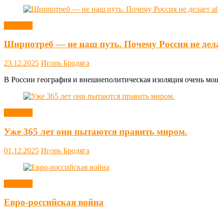
Новости
Ширпотреб — не наш путь. Почему Россия не дел
23.12.2025
Игорь Бродяга
В России география и внешнеполитическая изоляция очень мощн
Новости
Уже 365 лет они пытаются править миром.
01.12.2025
Игорь Бродяга
Новости
Евро-российская война