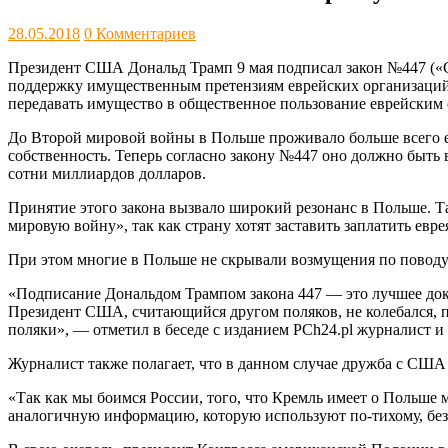
28.05.2018
0 Комментариев
Президент США Дональд Трамп 9 мая подписал закон №447 («С
поддержку имущественным претензиям еврейских организаций 
передавать имущество в общественное пользование еврейским 
До Второй мировой войны в Польше проживало больше всего ев
собственность. Теперь согласно закону №447 оно должно быть
сотни миллиардов долларов.
Принятие этого закона вызвало широкий резонанс в Польше. Т
мировую войну», так как страну хотят заставить заплатить ев
При этом многие в Польше не скрывали возмущения по поводу 
«Подписание Дональдом Трампом закона 447 — это лучшее дока
Президент США, считающийся другом поляков, не колебался, п
поляки», — отметил в беседе с изданием PCh24.pl журналист и
Журналист также полагает, что в данном случае дружба с США
«Так как мы боимся России, того, что Кремль имеет о Польше
аналогичную информацию, которую используют по-тихому, без 