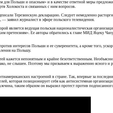
м для Польши и опасным» и в качестве ответной меры предложи
ртв Холокоста и связанных с ним вопросов.
одписали Терезинскую декларацию. Следует немедленно расторгн
, — заявил журналист в эфире польского телевидения.
рой является ведущая польская националистическая организаци
ким претензиям». Ее авторы обратились к главе МИД Яцеку Чап
ротив интересов Польши и ее суверенитета, а кроме того, уск
вления на Польшу.
ей кажется непонятным и крайне безответственным. Необъяснимо
днако, не слышен. Поэтому мы призываем к выражению ясного и
тиамериканских настроений в стране. Так, впервые за последн
елей, которая позиционирует себя как антисистемная организаци
жчина, таким образом он выразил протест против подписанного 