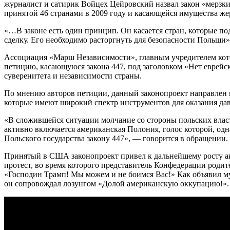
журналист и сатирик Войцех Цейровский назвал закон «мерзки
принятой 46 странами в 2009 году и касающейся имущества же
«…В законе есть один принцип. Он касается стран, которые п
сделку. Его необходимо расторгнуть для безопасности Польши»
Ассоциация «Марш Независимости», главным учредителем кото
петицию, касающуюся закона 447, под заголовком «Нет еврейс
суверенитета и независимости страны.
По мнению авторов петиции, данный законопроект направлен п
которые имеют широкий спектр инструментов для оказания да
«В сложившейся ситуации молчание со стороны польских власт
активно включается американская Полония, голос которой, о
Польского государства закону 447», — говорится в обращении.
Принятый в США законопроект привел к дальнейшему росту ан
протест, во время которого представитель Конфедерации родит
«Господин Трамп! Мы можем и не боимся Вас!» Как объявил му
он сопровождал лозунгом «Долой американскую оккупацию!».