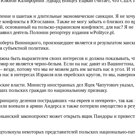
в Южной Калифорнии Эдвард Войцех Ещман считает, что США и е
ление и шантаж и длительные экономические санкции. Я не хочу
кие конфликты в Югославии. Также не могу забыть о близких по
й, основанный на польско-украинском конфликте, для нас? Я не 
аявил деятель Полонии репортеру издания wPolityce.pl.
оберта Винницкого, произошедшее является и результатом заи
я субъектной политики.
жна быть выразителем своих интересов и должна показывать, чт
мир не является черно-белым. Если на нас давят из Вашингтона,
 везде, потому что мы не можем дать им загнать нас в угол. И э
 нас в интересах Израиля или еврейских кругов, то мы, навер
ские власти. Министр иностранных дел Яцек Чапутович указал
вших польских граждан по национальному признаку.
ринципу деления пострадавших «на евреев и неевреев», так как з
или воевали в армии Андерса и также потеряли имущество в рез
ериканский законопроект может открыть ящик Пандоры и привест
толкнула некоторых представителей польских национально-пат