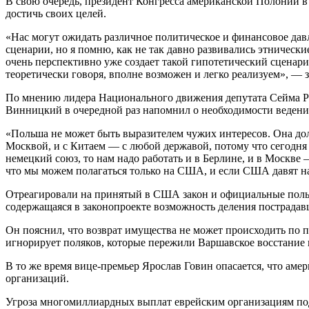
В свою очередь, президент Конгресса американской Полонии 
достичь своих целей.
«Нас могут ожидать различное политическое и финансовое дав
сценарии, но я помню, как не так давно развивались этничес
очень перспективно уже создает такой гипотетический сценари
теоретически говоря, вполне возможен и легко реализуем», — з
По мнению лидера Национального движения депутата Сейма Р
Винницкий в очередной раз напомнил о необходимости ведени
«Польша не может быть выразителем чужих интересов. Она дол
Москвой, и с Китаем — с любой державой, потому что сегодня 
немецкий союз, то нам надо работать и в Берлине, и в Москве —
что мы можем полагаться только на США, и если США давят на
Отреагировали на принятый в США закон и официальные поль
содержащаяся в законопроекте возможность деления пострада
Он пояснил, что возврат имущества не может происходить по п
игнорирует поляков, которые пережили Варшавское восстание 
В то же время вице-премьер Ярослав Говин опасается, что ам
организаций.
Угроза многомиллиардных выплат еврейским организациям под