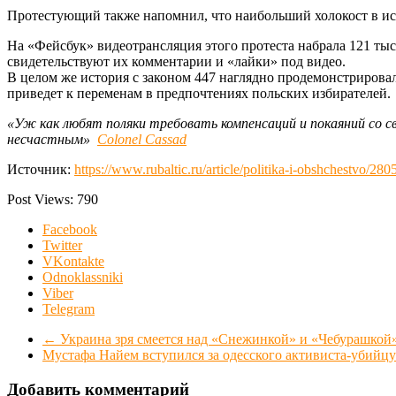
Протестующий также напомнил, что наибольший холокост в и
На «Фейсбук» видеотрансляция этого протеста набрала 121 ты
свидетельствуют их комментарии и «лайки» под видео.
В целом же история с законом 447 наглядно продемонстрирова
приведет к переменам в предпочтениях польских избирателей.
«Уж как любят поляки требовать компенсаций и покаяний со с
несчастным»
Colonel Cassad
Источник:
https://www.rubaltic.ru/article/politika-i-obshchestvo/28
Post Views:
790
Facebook
Twitter
VKontakte
Odnoklassniki
Viber
Telegram
←
Украина зря смеется над «Снежинкой» и «Чебурашкой
Мустафа Найем вступился за одесского активиста-убийц
Добавить комментарий