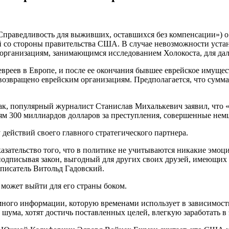
праведливость для выживших, оставшихся без компенсации») о 
со стороны правительства США. В случае невозможности устан
организациям, занимающимся исследованием Холокоста, для дал
реев в Европе, и после ее окончания бывшее еврейское имущес
 возвращено еврейским организациям. Предполагается, что сум
ак, популярный журналист Станислав Михалькевич заявил, что 
реям 300 миллиардов долларов за преступления, совершенные нем
действий своего главного стратегического партнера.
зательство того, что в политике не учитываются никакие эмоци
одписывая закон, выгодный для других своих друзей, имеющих 
 писатель Витольд Гадовский.
 может выйти для его страны боком.
 много информации, которую временами использует в зависимост
шума, хотят достичь поставленных целей, влегкую заработать в