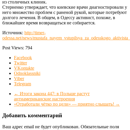
из столичных клиник.
Стерненко утверждает, что киевские врачи диагностировали у
него множество проблем с раненой рукой, которые потребуют
долгого лечения. В общем, в Одессу активист, похоже, в
ближайшее время возвращаться не собирается.
Источник:
http://timer-
odessa.net/news/mustafa_nayem_vstupilsya_za_odesskogo_aktivista
Post Views:
794
Facebook
Twitter
VKontakte
Odnoklassniki
Viber
Telegram
←
Итоги закона 447: в Польше растут
антиамериканские настроения
«Отработали чётко по цели» — приятно слышать!
→
Добавить комментарий
Ваш адрес email не будет опубликован.
Обязательные поля