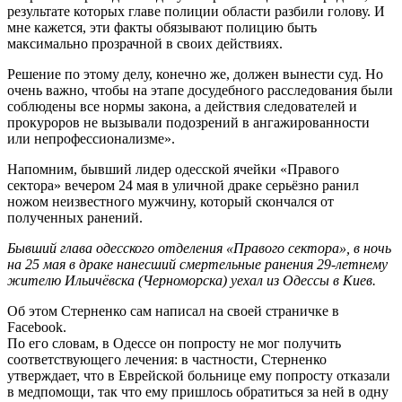
результате которых главе полиции области разбили голову. И
мне кажется, эти факты обязывают полицию быть
максимально прозрачной в своих действиях.
Решение по этому делу, конечно же, должен вынести суд. Но
очень важно, чтобы на этапе досудебного расследования были
соблюдены все нормы закона, а действия следователей и
прокуроров не вызывали подозрений в ангажированности
или непрофессионализме».
Напомним, бывший лидер одесской ячейки «Правого
сектора» вечером 24 мая в уличной драке серьёзно ранил
ножом неизвестного мужчину, который скончался от
полученных ранений.
Бывший глава одесского отделения «Правого сектора», в ночь
на 25 мая в драке нанесший смертельные ранения 29-летнему
жителю Ильичёвска (Черноморска) уехал из Одессы в Киев.
Об этом Стерненко сам написал на своей страничке в
Facebook.
По его словам, в Одессе он попросту не мог получить
соответствующего лечения: в частности, Стерненко
утверждает, что в Еврейской больнице ему попросту отказали
в медпомощи, так что ему пришлось обратиться за ней в одну