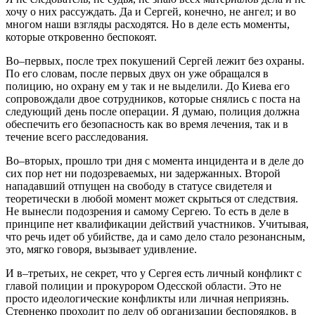
хочу о них рассуждать. Да и Сергей, конечно, не ангел; и во
многом наши взгляды расходятся. Но в деле есть моменты,
которые откровенно беспокоят.
Во–первых, после трех покушений Сергей лежит без охраны.
По его словам, после первых двух он уже обращался в
полицию, но охрану ем у так и не выделили. До Киева его
сопровождали двое сотрудников, которые снялись с поста на
следующий день после операции. Я думаю, полиция должна
обеспечить его безопасность как во время лечения, так и в
течение всего расследования.
Во–вторых, прошло три дня с момента инцидента и в деле до
сих пор нет ни подозреваемых, ни задержанных. Второй
нападавший отпущен на свободу в статусе свидетеля и
теоретически в любой момент может скрыться от следствия.
Не вынесли подозрения и самому Сергею. То есть в деле в
принципе нет квалификации действий участников. Учитывая,
что речь идет об убийстве, да и само дело стало резонансным,
это, мягко говоря, вызывает удивление.
И в–третьих, не секрет, что у Сергея есть личный конфликт с
главой полиции и прокурором Одесской области. Это не
просто идеологические конфликты или личная неприязнь.
Стерненко проходит по делу об организации беспорядков, в