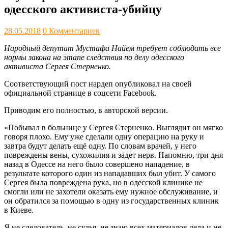
одесского активиста-убийцу
28.05.2018
0 Комментариев
Народный депутат Мустафа Найем требует соблюдать все
нормы закона на этапе следствия по делу одесского
активиста Сергея Стерненко.
Соответствующий пост нардеп опубликовал на своей
официальной странице в соцсети Facebook.
Приводим его полностью, в авторской версии.
«Побывал в больнице у Сергея Стерненко. Выглядит он мягко
говоря плохо. Ему уже сделали одну операцию на руку и
завтра будут делать ещё одну. По словам врачей, у него
повреждены вены, сухожилия и задет нерв. Напомню, три дня
назад в Одессе на него было совершено нападение, в
результате которого один из нападавших был убит. У самого
Сергея была повреждена рука, но в одесской клинике не
смогли или не захотели оказать ему нужное обслуживание, и
он обратился за помощью в одну из г
осударственных клиник
в Киеве.
Я не следователь, не судья, не знаю всех материалов дела и не