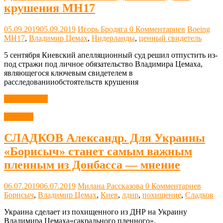
крушения МН17
05.09.2019
05.09.2019
Игорь Бродяга
0 Комментариев
Boeing
MH17
,
Владимир Цемах
,
Нидерланды
,
ценный свидетель
5 сентября Киевский апелляционный суд решил отпустить из-
под стражи под личное обязательство Владимира Цемаха,
являющегося ключевым свидетелем в
расследованииобстоятельств крушения
Читать далее
Новости
СЛАДКОВ Александр. Для Украины
«Борисыч» станет самым важным
пленным из Донбасса — мнение
06.07.2019
06.07.2019
Милана Рассказова
0 Комментариев
Борисыч
,
Владимир Цемах
,
Киев
,
лднр
,
похищение
,
Сладков
Украина сделает из похищенного из ДНР на Украину
Владимира Цемаха«сакрального пленного».