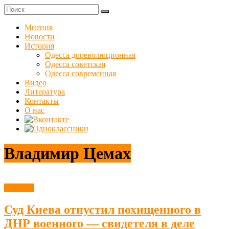
Skip
to
Куликовец
content
Мнения
Новости
Сайт
История
одесского
Одесса дореволюционная
сопротивления
Одесса советская
Одесса современная
Видео
Литература
Контакты
О нас
Владимир Цемах
Новости
Суд Киева отпустил похищенного в
ДНР военного — свидетеля в деле