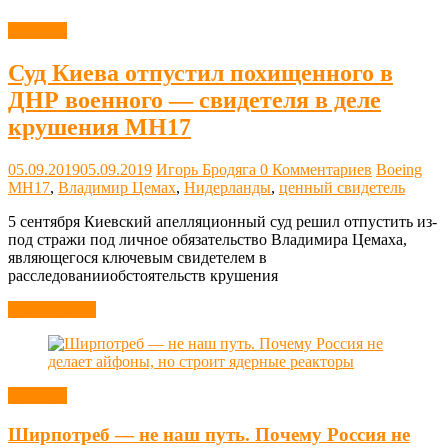
Новости
Суд Киева отпустил похищенного в
ДНР военного — свидетеля в деле
крушения МН17
05.09.2019
05.09.2019
Игорь Бродяга
0 Комментариев
Boeing
MH17
,
Владимир Цемах
,
Нидерланды
,
ценный свидетель
5 сентября Киевский апелляционный суд решил отпустить из-
под стражи под личное обязательство Владимира Цемаха,
являющегося ключевым свидетелем в
расследованииобстоятельств крушения
Читать далее
Новости
Ширпотреб — не наш путь. Почему Россия не