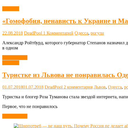
Новости
«Гомофобия, ненависть к Украине и Ма
22.08.2018
DeadPool
1 Комментарий
Одесса
,
рогули
Александр Ройтбурд, которого губернатор Степанов назначил 
в одном
Читать далее
Новости
Туристке из Львова не понравилась Оде
01.07.2018
01.07.2018
DeadPool
2 комментария
Львов
,
Одесса
,
р
Туристка и блогер Роза Туманова стала звездой интернета, на
Первое, что не понравилось
Читать далее