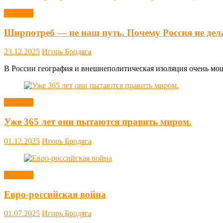
Новости
Ширпотреб — не наш путь. Почему Россия не дел
23.12.2025
Игорь Бродяга
В России география и внешнеполитическая изоляция очень мощн
Новости
Уже 365 лет они пытаются править миром.
01.12.2025
Игорь Бродяга
Новости
Евро-российская война
01.07.2025
Игорь Бродяга