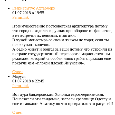
Гварнарытус Ахтармерз
01.07.2018 в 19:55
Permalink
Преимущественно постсоветская архитектура потому
что город находился в руинах при обороне от фашистов,
а не встречал их венками. и зигами.
В чужой монастырь со своим языком не ходят, если ты
не оккупант конечно.
А бедно живут и боятся за вещи потому что устроили из
в стране госудасртвенный переворот с марионеточным
режимом, который способен лишь грабить граждан еще
покруче чем «плохой плохой Янукович».
Ответ
Маруся
01.07.2018 в 22:45
Permalink
Вот дура бандеровская. Холопка евроамериканская.
Понаезжали эти свидомые, засрали красавицу Одессу и
еще и гавкают. А затоку во что превратило это рагулье!!!
Ответ