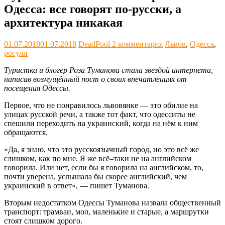
Одесса: все говорят по-русски, а
архитектура никакая
01.07.2018
01.07.2018
DeadPool
2 комментария
Львов
,
Одесса
,
рогули
Туристка и блогер Роза Туманова стала звездой интернета,
написав возмущённый пост о своих впечатлениях от
посещения Одессы.
Первое, что не понравилось львовянке — это обилие на
улицах русской речи, а также тот факт, что одесситы не
спешили переходить на украинский, когда на нём к ним
обращаются.
«Да, я знаю, что это русскоязычный город, но это всё же
слишком, как по мне. Я же всё–таки не на английском
говорила. Или нет, если бы я говорила на английском, то,
почти уверена, услышала бы скорее английский, чем
украинский в ответ», — пишет Туманова.
Вторым недостатком Одессы Туманова назвала общественный
транспорт: трамваи, мол, маленькие и старые, а маршрутки
стоят слишком дорого.