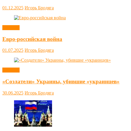
01.12.2025
Игорь Бродяга
Новости
Евро-российская война
01.07.2025
Игорь Бродяга
Новости
«Создатели» Украины, убившие «украинцев»
30.06.2025
Игорь Бродяга