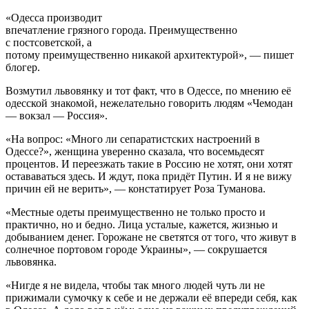
«Одесса производит
впечатление грязного города. Преимущественно
c постсоветской, а
потому преимущественно никакой архитектурой», — пишет
блогер.
Возмутил львовянку и тот факт, что в Одессе, по мнению её
одесской знакомой, нежелательно говорить людям «Чемодан
— вокзал — Россия».
«На вопрос: «Много ли сепаратистских настроений в
Одессе?», женщина уверенно сказала, что восемьдесят
процентов. И переезжать такие в Россию не хотят, они хотят
остававаться здесь. И ждут, пока придёт Путин. И я не вижу
причин ей не верить», — констатирует Роза Туманова.
«Местные одеты преимущественно не только просто и
практично, но и бедно. Лица усталые, кажется, жизнью и
добыванием денег. Горожане не светятся от того, что живут в
солнечное портовом городе Украины», — сокрушается
львовянка.
«Нигде я не видела, чтобы так много людей чуть ли не
прижимали сумочку к себе и не держали её впереди себя, как