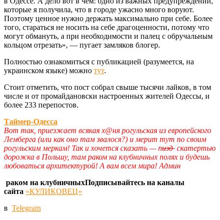
в Одессе. А дело вот в чём: одно из важных предупреждений,
которые я получила, что в городе ужасно много воруют.
Поэтому ценное нужно держать максимально при себе. Более
того, стараться не носить на себе драгоценности, потому что
могут обмануть, а при необходимости и палец с обручальным
кольцом отрезать», — пугает замляков блогер.
Полностью ознакомиться с публикацией (разумеется, на
украинском языке) можно
тут
.
Стоит отметить, что пост собрал свыше тысячи лайков, в том
числе и от промайдановски настроенных жителей Одессы, и
более 233 перепостов.
Таймер-Одесса
Вот так, приезжает всякая х@ня рогульская из европейского
Лемберга (или как оно там звалося?) и мерит тут по своим
рогульским меркам! Так и хочется сказать — п
изд
скатертью
дорожка в Польшу, там раком на клубничных полях и будешь
любоваться архитектурой! А вам всем мира! Админ
раком на клубничныхПодписывайтесь на каналы
сайта
«КУЛИКОВЕЦ»
в
Telegram