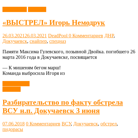
Литература
Новости
«ВЫСТРЕЛ» Игорь Немодрук
26.03.2021
26.03.2021
DeadPool
0 Комментариев
ДНР
,
Докучаевск
,
снайпер
,
спецназ
Памяти Максима Гулевского, позывной Двойка. погибшего 26
марта 2016 года в Докучаевске, посвящается
— К мишеням бегом марш!
Команда выбросила Игоря из
Читать далее
Новости
Разбирательство по факту обстрела
ВСУ н.п. Докучаевск 3 июня
07.06.2018
0 Комментариев
ВСУ
,
Докучаевск
,
обстрел
,
пидорасы