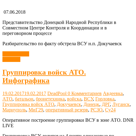
07.06.2018
Представительство Донецкой Народной Республики в
Совместном Центре Контроля и Координации и в
переговорном процессе
Разбирательство по факту обстрела ВСУ н.п. Докучаевск
Читать далее
Новости
Группировка войск АТО.
Инфографика
19.02.2017
19.02.2017
DeadPool
0 Комментариев
Авдеевка
,
АТО
,
батальон
,
бронетехника
,
войска
,
ВСУ
,
Горловка
,
Группировка войск АТО
,
Докучаевск
,
Донецк
,
ДРГ
,
Луганск
,
Мариуполь
,
МиГ29
,
оперативный резерв
,
РСЗО
,
Су24
Оперативное построение группировки ВСУ в зоне АТО. DNR
LIVE
Группировка ВСУ делится на 4 почти одинаковые по