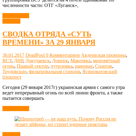
численности части: ОТГ «Луганск»,
Читать далее
Новости
СВОДКА ОТРЯДА «СУТЬ
ВРЕМЕНИ» ЗА 29 ЯНВАРЯ
30.01.2017
DeadPool
0 Комментариев
Авдеевская промзона
,
ВСУ
,
ДНР
,
Докучаевск
,
Донецк
,
Макеевка
,
миномётный
огонь
,
Правый сектор
,
путиловка
,
раненые
,
Спартак
,
Трудовские
,
фильтровальная станция
,
Ясиноватовский
блокпост
Сегодня (29 января 2017г) украинская армия с самого утра
ведет непрерывный огонь по всей линии фронта, а также
пытается совершать
Читать далее
Новости