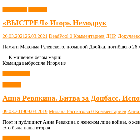
Литература
Новости
«ВЫСТРЕЛ» Игорь Немодрук
26.03.2021
26.03.2021
DeadPool
0 Комментариев
ДНР
,
Докучаев
Памяти Максима Гулевского, позывной Двойка. погибшего 26 м
— К мишеням бегом марш!
Команда выбросила Игоря из
Читать далее
Новости
Анна Ревякина. Битва за Донбасс. Испо
09.03.2019
09.03.2019
Милана Рассказова
0 Комментариев
Анна
Поэт и публицист Анна Ревякина о женском лице войны, о женщ
Это была наша вторая
Читать далее