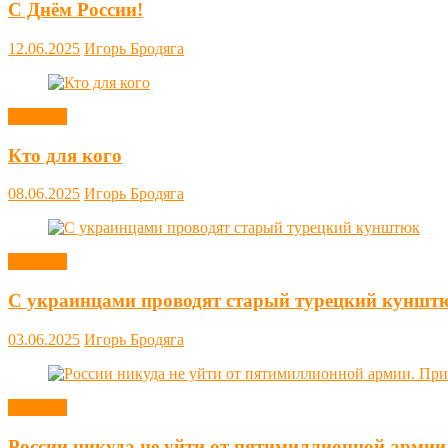
С Днём России!
12.06.2025
Игорь Бродяга
Новости
Кто для кого
08.06.2025
Игорь Бродяга
Новости
С украинцами проводят старый турецкий куншт
03.06.2025
Игорь Бродяга
Новости
России никуда не уйти от пятимиллионной армии