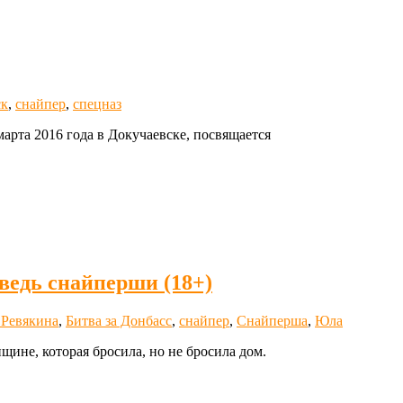
ск
,
снайпер
,
спецназ
арта 2016 года в Докучаевске, посвящается
ведь снайперши (18+)
 Ревякина
,
Битва за Донбасс
,
снайпер
,
Снайперша
,
Юла
ине, которая бросила, но не бросила дом.