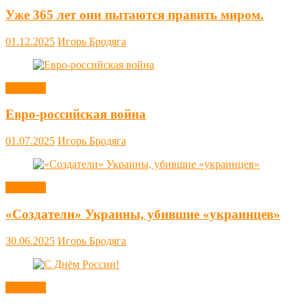
Уже 365 лет они пытаются править миром.
01.12.2025
Игорь Бродяга
Новости
Евро-российская война
01.07.2025
Игорь Бродяга
Новости
«Создатели» Украины, убившие «украинцев»
30.06.2025
Игорь Бродяга
Новости