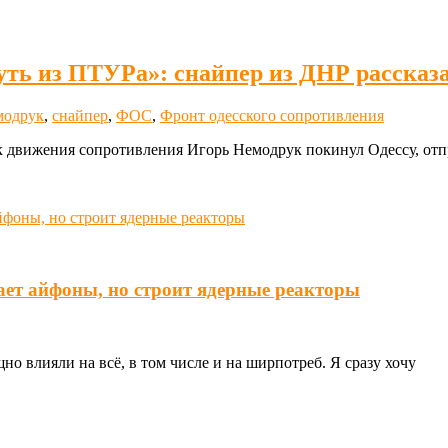
уть из ПТУРа»: снайпер из ДНР рассказа
модрук
,
снайпер
,
ФОС
,
Фронт одесского сопротивления
 движения сопротивления Игорь Немодрук покинул Одессу, отпр
ает айфоны, но строит ядерные реакторы
о влияли на всё, в том числе и на ширпотреб. Я сразу хочу