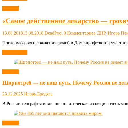
Новости
«Самое действенное лекарство — грохн
13.08.2018
13.08.2018
DeadPool
0 Комментариев
ДНР
,
Игорь Не
После массового сожжения людей в Доме профсоюзов участник
Читать далее
Новости
Ширпотреб — не наш путь. Почему Россия не дел
23.12.2025
Игорь Бродяга
В России география и внешнеполитическая изоляция очень мощн
Новости