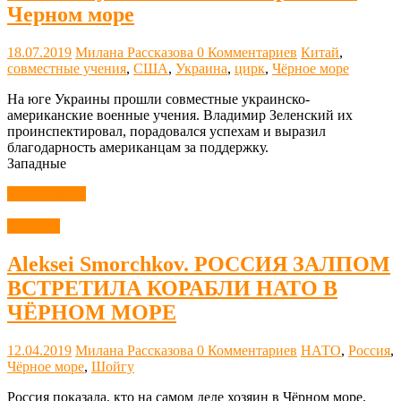
Черном море
18.07.2019
Милана Рассказова
0 Комментариев
Китай
,
совместные учения
,
США
,
Украина
,
цирк
,
Чёрное море
На юге Украины прошли совместные украинско-
американские военные учения. Владимир Зеленский их
проинспектировал, порадовался успехам и выразил
благодарность американцам за поддержку.
Западные
Читать далее
Новости
Aleksei Smorchkov. РОССИЯ ЗАЛПОМ
ВСТРЕТИЛА КОРАБЛИ НАТО В
ЧЁРНОМ МОРЕ
12.04.2019
Милана Рассказова
0 Комментариев
НАТО
,
Россия
,
Чёрное море
,
Шойгу
Россия показала, кто на самом деле хозяин в Чёрном море.