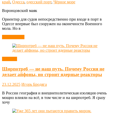
край
,
Одесса
,
одесский порт
,
Чёрное море
Воронцовский маяк
Ориентир для судов непосредственно при входе в порт в
Одессе впервые был сооружен на оконечности Военного
мола. Но в
Читать далее
Новости
Ширпотреб — не наш путь. Почему Россия не
делает айфоны, но строит ядерные реакторы
23.12.2025
Игорь Бродяга
В России география и внешнеполитическая изоляция очень
мощно влияли на всё, в том числе и на ширпотреб. Я сразу
хочу