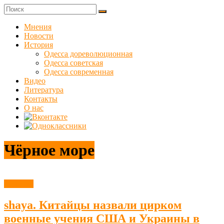
Skip
to
Куликовец
content
Мнения
Новости
Сайт
История
одесского
Одесса дореволюционная
сопротивления
Одесса советская
Одесса современная
Видео
Литература
Контакты
О нас
Чёрное море
Новости
shaya. Китайцы назвали цирком
военные учения США и Украины в