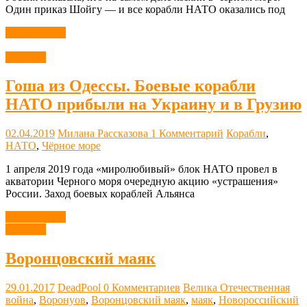
Один приказ Шойгу — и все корабли НАТО оказались под
Читать далее
Новости
Гоша из Одессы. Боевые корабли
НАТО прибыли на Украину и в Грузию
02.04.2019
Милана Рассказова
1 Комментарий
Корабли
,
НАТО
,
Чёрное море
1 апреля 2019 года «миролюбивый» блок НАТО провел в
акватории Черного моря очередную акцию «устрашения»
России. Заход боевых кораблей Альянса
Читать далее
Новости
Воронцовский маяк
29.01.2017
DeadPool
0 Комментариев
Велика Отечественная
война
,
Воронуов
,
Воронцовский маяк
,
маяк
,
Новороссийский