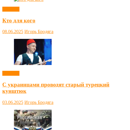
Новости
Кто для кого
08.06.2025
Игорь Бродяга
Новости
С украинцами проводят старый турецкий
кунштюк
03.06.2025
Игорь Бродяга