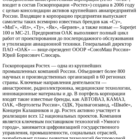
входит в состав Госкорпорации «Ростех») создана в 2006 году
с целью консолидации активов крупнейших авиапредприятий
России. Входящие в корпорацию предприятия выпускают
самолеты таких всемирно известных брендов как «Су»,
«МиГ», «Ил», «Ту», «Як», «Бериев», а также новые — Superjet
100 и МС-21. Предприятия OAK выполняют полный цикл
работ от проектирования до послепродажного обслуживания
и утилизации авиационной техники. Генеральный директор
ПАО «ОАК» — вице-президент ОООР «СоюзМаш России»
Юрий Борисович Слюсарь.
Госкорпорация Ростех — одна из крупнейших
промышленных компаний России. Объединяет более 800
научных и производственных организаций в 60 регионах
страны. Ключевые направления деятельности —
авиастроение, радиоэлектроника, медицинские технологии,
инновационные материалы и др. В портфель корпорации
входят такие известные бренды, как АВТОВАЗ, КАМАЗ,
ОАК, «Вертолеты России», ОДК, Уралвагонзавод, «Швабе»,
Концерн Калашников и др. Ростех активно участвует в
реализации всех 12 национальных проектов. Компания
является ключевым поставщиком технологий «Умного
города», занимается цифровизацией государственного
управления, промышленности, социальных отраслей,
разрабатывает планы развития технологий беспроводной