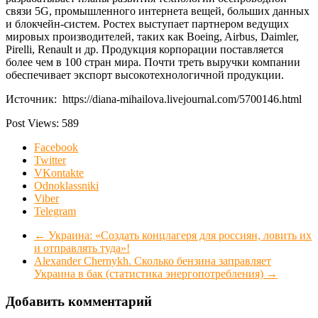
связи 5G, промышленного интернета вещей, больших данных
и блокчейн-систем. Ростех выступает партнером ведущих
мировых производителей, таких как Boeing, Airbus, Daimler,
Pirelli, Renault и др. Продукция корпорации поставляется
более чем в 100 стран мира. Почти треть выручки компании
обеспечивает экспорт высокотехнологичной продукции.
Источник: https://diana-mihailova.livejournal.com/5700146.html
Post Views:
589
Facebook
Twitter
VKontakte
Odnoklassniki
Viber
Telegram
←
Украина: «Создать концлагеря для россиян, ловить их
и отправлять туда»!
Alexander Chernykh. Сколько бензина заправляет
Украина в бак (статистика энергопотребления)
→
Добавить комментарий