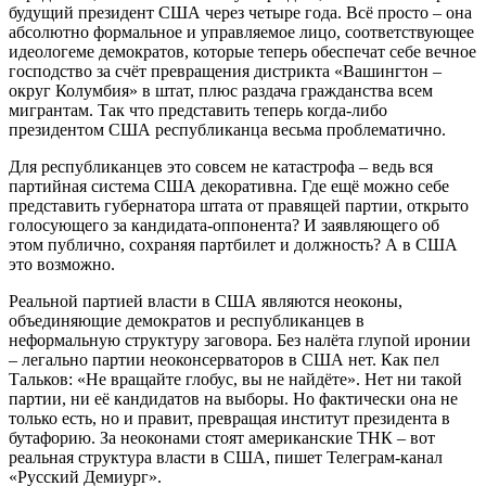
будущий президент США через четыре года. Всё просто – она
абсолютно формальное и управляемое лицо, соответствующее
идеологеме демократов, которые теперь обеспечат себе вечное
господство за счёт превращения дистрикта «Вашингтон –
округ Колумбия» в штат, плюс раздача гражданства всем
мигрантам. Так что представить теперь когда-либо
президентом США республиканца весьма проблематично.
Для республиканцев это совсем не катастрофа – ведь вся
партийная система США декоративна. Где ещё можно себе
представить губернатора штата от правящей партии, открыто
голосующего за кандидата-оппонента? И заявляющего об
этом публично, сохраняя партбилет и должность? А в США
это возможно.
Реальной партией власти в США являются неоконы,
объединяющие демократов и республиканцев в
неформальную структуру заговора. Без налёта глупой иронии
– легально партии неоконсерваторов в США нет. Как пел
Тальков: «Не вращайте глобус, вы не найдёте». Нет ни такой
партии, ни её кандидатов на выборы. Но фактически она не
только есть, но и правит, превращая институт президента в
бутафорию. За неоконами стоят американские ТНК – вот
реальная структура власти в США, пишет Телеграм-канал
«Русский Демиург».