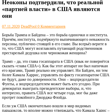
Неоконы подтвердили, что реальной
«партией власти» в США являются
они
07.11.2020
DeadPool
0 Комментариев
Борьба Трампа и Байдена – это борьба одиночки и института.
Причём, института, подчёркнуто выпячивающего неважность
персоны, публично стоящей в его главе. Вы всерьёз верите в
то, что США могут возглавлять путающий родственников
престарелый дедушка или чернокожая женщина?
Трамп – да, это глава госаппарата в США (язык не повернётся
сказать «глава США»). Как бы этот аппарат ни был напичкан
его врагами, Трамп реально им управляет. Ни Байден, ни тем
более Камала Харрис, управлять по факту госаппаратом США
не будут, даже по доверенности. Они – зицпредседатели
Фунты, а зицпредседателем может быть кто угодно. При
демократах выиграть президентские выборы, и, что
интересно, править США все четыре года, мог бы даже
протрет покойного Джорджа Флойда.
Если уж США окончательно вошли в мир видимых
парадоксов, то вполне можно утверждать, что Камала Харис –