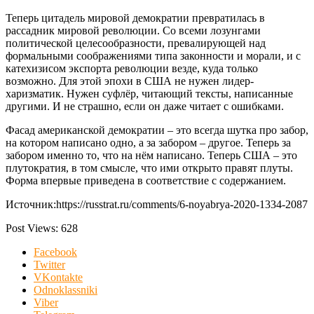
Теперь цитадель мировой демократии превратилась в
рассадник мировой революции. Со всеми лозунгами
политической целесообразности, превалирующей над
формальными соображениями типа законности и морали, и с
катехизисом экспорта революции везде, куда только
возможно. Для этой эпохи в США не нужен лидер-
харизматик. Нужен суфлёр, читающий тексты, написанные
другими. И не страшно, если он даже читает с ошибками.
Фасад американской демократии – это всегда шутка про забор,
на котором написано одно, а за забором – другое. Теперь за
забором именно то, что на нём написано. Теперь США – это
плутократия, в том смысле, что ими открыто правят плуты.
Форма впервые приведена в соответствие с содержанием.
Источник:https://russtrat.ru/comments/6-noyabrya-2020-1334-2087
Post Views:
628
Facebook
Twitter
VKontakte
Odnoklassniki
Viber