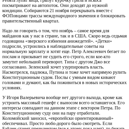
Ребята лупят яйца, грызут курочку гриль и искоса
посматривают на автопоток. Они доходят до нужной
кондиции. Собираются 21 ноября перекрывать вместе с
ФОПовцами трассы международного значения и блокировать
правительственный квартал.
Надо ли говорить о том, что ноябрь – самое время для
майданов как у нас в стране, так и в США. Скоро ведь седьмая
годовщина «зверского избиения анижедетей». «Детки»
подросли, устроились в наблюдательные советы на
нормальную зарплату и хотят еще. Петр Алексеевич бегает по
послам и призывает не судить его строго, если кое-кто
замутит небольшой переворот. Типа с другом Джо все
согласовано. Зеленский хочет узурпировать власть.
Насмотрелся, падлюка, Путина и тоже хочет напрямую рулить
Конституционным судом. Послы с умным видом кивают
головами и думают, как бы поживиться в новых исторических
условиях.
У Игоря Валерьевича вообще нет другого выхода, кроме как
устроить массовый гешефт с выносом всего оставшегося. Его
интересы совпадают на данном этапе с вектором Петра. По
Конституционному суду они на пару отработали.
Коломойский заносил, «европейски ориентированный»
обеспечивал. Просто любо-дорого было смотреть. Если
Байден станет президентом (все к этому пока идет), то бежать