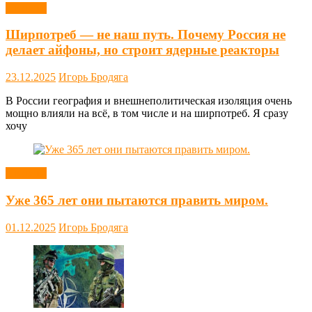
Новости
Ширпотреб — не наш путь. Почему Россия не
делает айфоны, но строит ядерные реакторы
23.12.2025
Игорь Бродяга
В России география и внешнеполитическая изоляция очень
мощно влияли на всё, в том числе и на ширпотреб. Я сразу
хочу
Новости
Уже 365 лет они пытаются править миром.
01.12.2025
Игорь Бродяга