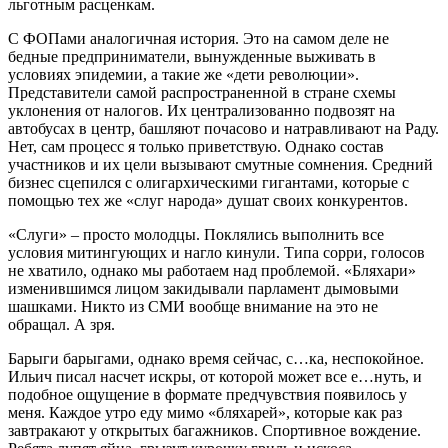
льготным расценкам.
С ФОПами аналогичная история. Это на самом деле не
бедные предприниматели, вынужденные выживать в
условиях эпидемии, а такие же «дети революции».
Представители самой распространенной в стране схемы
уклонения от налогов. Их централизованно подвозят на
автобусах в центр, башляют почасово и натравливают на Раду.
Нет, сам процесс я только приветствую. Однако состав
участников и их цели вызывают смутные сомнения. Средний
бизнес сцепился с олигархическими гигантами, которые с
помощью тех же «слуг народа» душат своих конкурентов.
«Слуги» – просто молодцы. Поклялись выполнить все
условия митингующих и нагло кинули. Типа сорри, голосов
не хватило, однако мы работаем над проблемой. «Бляхари»
изменившимся лицом закидывали парламент дымовыми
шашками. Никто из СМИ вообще внимание на это не
обращал. А зря.
Барыги барыгами, однако время сейчас, с…ка, неспокойное.
Ильич писал насчет искры, от которой может все е…нуть, и
подобное ощущение в формате предчувствия появилось у
меня. Каждое утро еду мимо «бляхарей», которые как раз
завтракают у открытых багажников. Спортивное вождение.