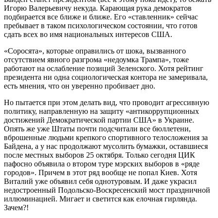
Игорю Валерьевичу некуда. Карающая рука демократов
подбирается все ближе и ближе. Его «ставленник» сейчас
пребывает в таком психологическом состоянии, что готов
сдать всех во имя национальных интересов США.
«Соросята», которые оправились от шока, вызванного
отсутствием явного разгрома «недоумка Трампа», тоже
работают на ослабление позиций Зеленского. Хотя рейтинг
президента ни одна социологическая контора не замеривала,
есть мнения, что он уверенно пробивает дно.
Но пытается при этом делать вид, что проводит агрессивную
политику, направленную на защиту «антикоррупционных
достижений Демократической партии США» в Украине.
Опять же уже Штаты почти подсчитали все бюллетени,
вброшенные людьми крепкого спортивного телосложения за
Байдена, а у нас продолжают мусолить бумажки, оставшиеся
после местных выборов 25 октября. Только сегодня ЦИК
пафосно объявила о втором туре мэрских выборов в «ряде
городов». Причем в этот ряд вообще не попал Киев. Хотя
Виталий уже объявил себя однотуровым. И даже украсил
недостроенный Подольско-Воскресенский мост праздничной
иллюминацией. Мигает и светится как елочная гирлянда.
Зачем?!