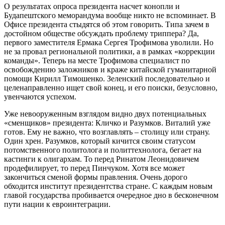
О результатах опроса президента насчет конопли и
Будапештского меморандума вообще никто не вспоминает. В
Офисе президента стыдятся об этом говорить. Типа зачем в
достойном обществе обсуждать проблему триппера? Да,
первого заместителя Ермака Сергея Трофимова уволили. Но
не за провал региональной политики, а в рамках «коррекции
команды». Теперь на месте Трофимова специалист по
освобождению заложников и краже китайской гуманитарной
помощи Кирилл Тимошенко. Зеленский последовательно и
целенаправленно ищет свой конец, и его поиски, безусловно,
увенчаются успехом.
Уже невооруженным взглядом видно двух потенциальных
«сменщиков» президента: Кличко и Разумков. Виталий уже
готов. Ему не важно, что возглавлять – столицу или страну.
Один хрен. Разумков, который кичится своим статусом
потомственного политолога и политтехнолога, бегает на
кастинги к олигархам. То перед Ринатом Леонидовичем
продефилирует, то перед Пинчуком. Хотя все может
закончиться сменой формы правления. Очень дорого
обходится институт президентства стране. С каждым новым
главой государства пробивается очередное дно в бесконечном
пути нации к евроинтеграции.