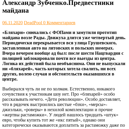
Александр Зубченко.Предвестники
майдана
06.11.2020
DeadPool
0 Комментариев
«Бляхари» снюхались с ФОПами и замутили прототип
майдана возле Рады. Движуха длится уже четвертый день.
Периодически перекрывается вся улица Грушевского,
заставленная авто на литовских и польских номерах.
Вчера вечером вообще ад был: после шести Нацгвардия с
полицией заблокировали почти все выезды из центра.
Логика их действий была необъяснима. Они не выпускали
ни «бляхарей», часть которых хотела свалить, ни всех
других, волею случая и обстоятельств оказавшихся в
центре.
Выбирался чуть ли не по холмам. Естественно, никакого
сочувствия к участникам шоу нет. Про «бляхарей» особо
рассказывать нечего. «Дети революции». Особо доставляет,
что в рядочек выстроились шестые «бэхи», «мерсы»-
джиэльки, «роверы» в нехилой комплектации и прочие
«жертвы растаможки». У людей нашлось тридцать «штук»
евро, чтобы купить тот же «икс пятый», однако они
категорически оказываются доплатить за растаможку даже по