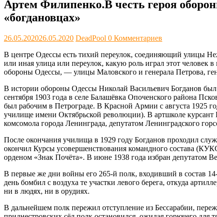
Артем Филипенко.В честь героя оборон
«богдановцах»
26.05.2020
26.05.2020
DeadPool
0 Комментариев
В центре Одессы есть тихий переулок, соединяющий улицы Неж
или иная улица или переулок, какую роль играл этот человек в
обороны Одессы, — улицы Маловского и генерала Петрова, ген
В истории обороны Одессы Николай Васильевич Богданов был 
сентября 1903 года в селе Балашёвка Опоченского района Псков
был рабочим в Петрограде. В Красной Армии с августа 1925 г
училище имени Октябрьской революции). В артшколе курсант 
комсомола города Ленинграда, депутатом Ленинградского горс
После окончания училища в 1929 году Богданов проходил служб
окончил Курсы усовершенствования командного состава (КУКС
орденом «Знак Почёта». В июне 1938 года избран депутатом В
В первые же дни войны его 265-й полк, входивший в состав 14-
день бомбил с воздуха те участки левого берега, откуда артил
ни в людях, ни в орудиях.
В дальнейшем полк пережил отступление из Бессарабии, переж
приднестровских сёл полк остановился, ожидая горючего для т