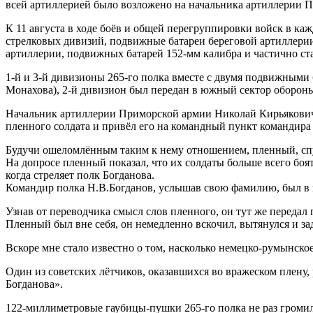
всей артиллерией было возложено на начальника артиллерии 
К 11 августа в ходе боёв и общей перегруппировки войск в к
стрелковых дивизий, подвижные батареи береговой артиллерии
артиллерии, подвижных батарей 152-мм калибра и частично ст
1-й и 3-й дивизионы 265-го полка вместе с двумя подвижными 
Монахова), 2-й дивизион был передан в южный сектор обороны
Начальник артиллерии Приморской армии Николай Кирьякович Р
пленного солдата и привёл его на командный пункт командира
Будучи ошеломлённым таким к нему отношением, пленный, спус
На допросе пленный показал, что их солдаты больше всего боят
когда стреляет полк Богданова.
Командир полка Н.В.Богданов, услышав свою фамилию, был в
Узнав от переводчика смысл слов пленного, он тут же передал 
Пленный был вне себя, он немедленно вскочил, вытянулся и за
Вскоре мне стало известно о том, насколько немецко-румынск
Один из советских лётчиков, оказавшихся во вражеском плену, 
Богданова».
122-миллиметровые гаубицы-пушки 265-го полка не раз громи