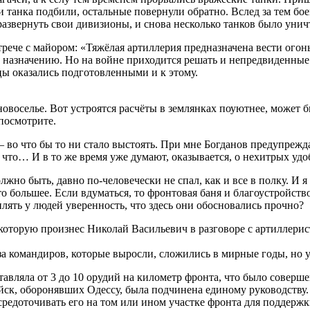
ри танка подбили, остальные повернули обратно. Вслед за тем б
развернуть свои дивизионы, и снова несколько танков было уни
че с майором: «Тяжёлая артиллерия предназначена вести огонь 
 назначению. Но на войне приходится решать и непредвиденные 
цы оказались подготовленными и к этому.
новоселье. Вот устроятся расчёты в землянках поуютнее, может
посмотрите.
— во что бы то ни стало выстоять. При мне Богданов предупреж
 что… И в то же время уже думают, оказывается, о нехитрых удо
 быть, давно по-человечески не спал, как и все в полку. И я по
то большее. Если вдуматься, то фронтовая баня и благоустройст
лять у людей уверенность, что здесь они обосновались прочно?
торую произнес Николай Васильевич в разговоре с артиллериста
а командиров, которые выросли, сложились в мирные годы, но ум
тавляла от 3 до 10 орудий на километр фронта, что было соверш
ойск, оборонявших Одессу, была подчинена единому руководству
средоточивать его на том или ином участке фронта для поддерж