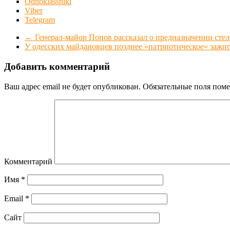
Odnoklassniki
Viber
Telegram
←
Генерал-майор Попов рассказал о предназначении ст
У одесских майдановцев позднее «патриотическое» зажи
Добавить комментарий
Ваш адрес email не будет опубликован.
Обязательные поля пом
Комментарий
Имя
*
Email
*
Сайт