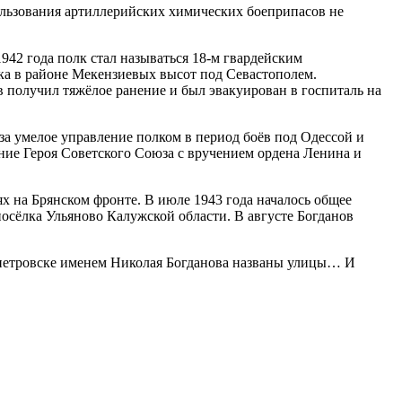
ользования артиллерийских химических боеприпасов не
42 года полк стал называться 18-м гвардейским
ка в районе Мекензиевых высот под Севастополем.
в получил тяжёлое ранение и был эвакуирован в госпиталь на
за умелое управление полком в период боёв под Одессой и
ние Героя Советского Союза с вручением ордена Ленина и
х на Брянском фронте. В июле 1943 года началось общее
осёлка Ульяново Калужской области. В августе Богданов
ропетровске именем Николая Богданова названы улицы… И