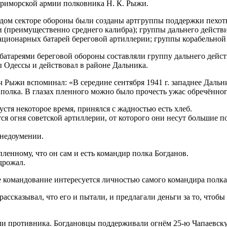
Приморской армии полковника Н. К. Рыжи.
аждом секторе обороны были созданы артгруппы поддержки пехот
 (преимущественно среднего калибра); группы дальнего действ
ационарных батарей береговой артиллерии; группы корабельной
батареями береговой обороны составляли группу дальнего действ
 Одессы и действовал в районе Дальника.
ыжи вспоминал: «В середине сентября 1941 г. западнее Дальник
 полка. В глазах пленного можно было прочесть ужас обречённог
тя некоторое время, принялся с жадностью есть хлеб.
ся огня советской артиллерии, от которого они несут большие п
 недоумении.
пленному, что он сам и есть командир полка Богданов.
дрожал.
ое командование интересуется личностью самого командира полка
рассказывал, что его и пытали, и предлагали деньги за то, что
ли противника. Богдановцы поддерживали огнём 25-ю Чапаевск