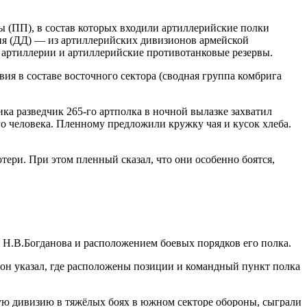
ы (ПП), в состав которых входили артиллерийские полки
ия (ДД) — из артиллерийских дивизионов армейской
 артиллерии и артиллерийские противотанковые резервы.
ия в составе восточного сектора (сводная группа комбрига
а разведчик 265-го артполка в ночной вылазке захватил
о человека. Пленному предложили кружку чая и кусок хлеба.
отери. При этом пленный сказал, что они особенно боятся,
 Н.В.Богданова и расположением боевых порядков его полка.
бы он указал, где расположены позиции и командный пункт полка
ую дивизию в тяжёлых боях в южном секторе обороны, сыграли