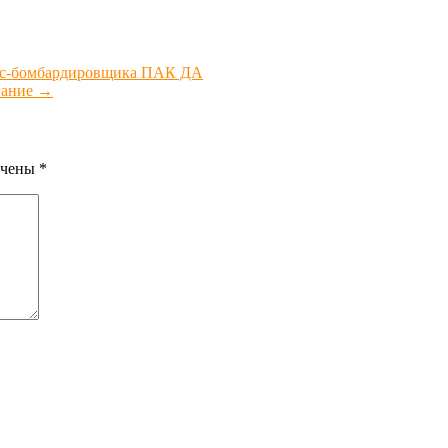
елс-бомбардировщика ПАК ДА
гание
→
ечены
*