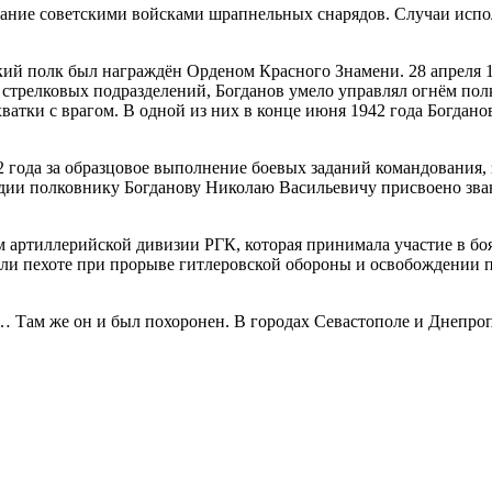
ование советскими войсками шрапнельных снарядов. Случаи исп
ий полк был награждён Орденом Красного Знамени. 28 апреля 19
 стрелковых подразделений, Богданов умело управлял огнём пол
атки с врагом. В одной из них в конце июня 1942 года Богдано
 года за образцовое выполнение боевых заданий командования, 
рдии полковнику Богданову Николаю Васильевичу присвоено зва
 артиллерийской дивизии РГК, которая принимала участие в боя
ли пехоте при прорыве гитлеровской обороны и освобождении п
иб… Там же он и был похоронен. В городах Севастополе и Днеп