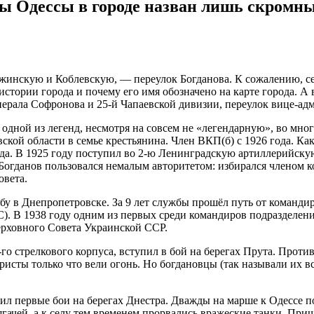
ы Одессы в городе назван лишь скромны
инскую и Коблевскую, — переулок Богданова. К сожалению, сейч
 истории города и почему его имя обозначено на карте города. А 
ерала Софронова и 25-й Чапаевской дивизии, переулок вице-адм
одной из легенд, несмотря на совсем не «легендарную», во мн
ской области в семье крестьянина. Член ВКП(б) с 1926 года. Ка
ода. В 1925 году поступил во 2-ю Ленинградскую артиллерийск
Богданов пользовался немалым авторитетом: избирался членом 
овета.
у в Днепропетровске. За 9 лет службы прошёл путь от командир
). В 1938 году одним из первых среди командиров подразделен
ерховного Совета Украинской ССР.
го стрелкового корпуса, вступил в бой на берегах Прута. Против
леристы только что вели огонь. Но богдановцы (так называли их 
ил первые бои на берегах Днестра. Дважды на марше к Одессе по
ягачей, а к селу тем временем прорвались вражеские танки. При