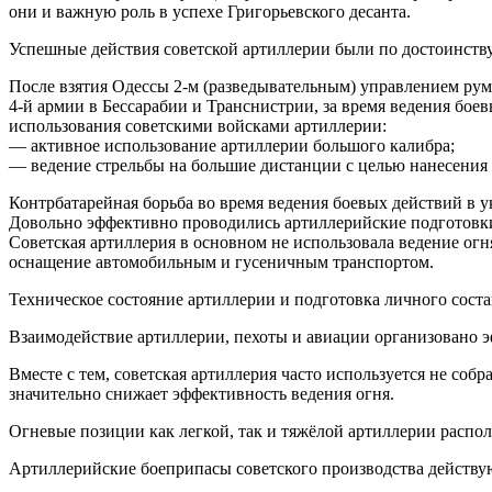
они и важную роль в успехе Григорьевского десанта.
Успешные действия советской артиллерии были по достоинств
После взятия Одессы 2-м (разведывательным) управлением рум
4-й армии в Бессарабии и Транснистрии, за время ведения бое
использования советскими войсками артиллерии:
— активное использование артиллерии большого калибра;
— ведение стрельбы на большие дистанции с целью нанесения 
Контрбатарейная борьба во время ведения боевых действий в у
Довольно эффективно проводились артиллерийские подготовки
Советская артиллерия в основном не использовала ведение ог
оснащение автомобильным и гусеничным транспортом.
Техническое состояние артиллерии и подготовка личного соста
Взаимодействие артиллерии, пехоты и авиации организовано 
Вместе с тем, советская артиллерия часто используется не собра
значительно снижает эффективность ведения огня.
Огневые позиции как легкой, так и тяжёлой артиллерии распол
Артиллерийские боеприпасы советского производства действу