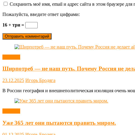
Сохранить моё имя, email и адрес сайта в этом браузере д
Пожалуйста, введите ответ цифрами:
16 + три =
Новости
Ширпотреб — не наш путь. Почему Россия не дел
23.12.2025
Игорь Бродяга
В России география и внешнеполитическая изоляция очень мощн
Новости
Уже 365 лет они пытаются править миром.
01.12.2025
Игорь Бродяга