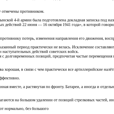
у отмечены противником.
ынской 4-й армии была подготовлена докладная записка под на
вых действий 22 июня — 16 октября 1941 года», в которой говор
противнику потерь, изменения направления его движения, восп
казанный период практически не велась. Исключение составляют
 наступательных действий советских войск.
ня с долговременных позиций, предпочитая частые перемещения 
ва хорошая, в связи с чем практически все артиллерийские налё
эффективно.
нная вместе, а растянутая по фронту. Батареи, а иногда и отдель
агаются на большом удалении от позиций стрелковых частей, ино
ют нормально, без большого