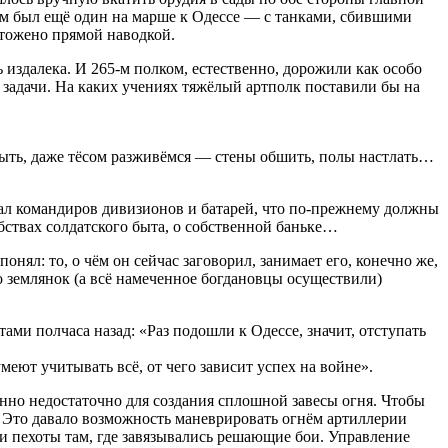
оем был ещё один на марше к Одессе — с танками, сбившими
чтожено прямой наводкой.
издалека. И 265-м полком, естественно, дорожили как особо
задачи. На каких учениях тяжёлый артполк поставили бы на
 быть, даже тёсом разживёмся — стены обшить, полы настлать…
дал командиров дивизионов и батарей, что по-прежнему должны
бствах солдатского быта, о собственной баньке…
нял: то, о чём он сейчас заговорил, занимает его, конечно же,
во землянок (а всё намеченное богдановцы осуществили)
ми полчаса назад: «Раз подошли к Одессе, значит, отступать
еют учитывать всё, от чего зависит успех на войне».
енно недостаточно для создания сплошной завесы огня. Чтобы
. Это давало возможность маневрировать огнём артиллерии
ки пехоты там, где завязывались решающие бои. Управление