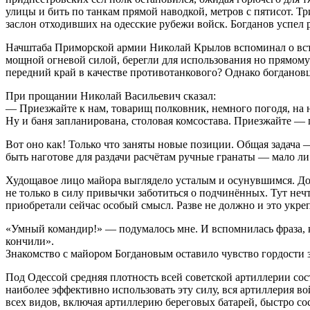
улицы и бить по танкам прямой наводкой, метров с пятисот. Т
заслон отходивших на одесские рубежи войск. Богданов успел 
Начштаба Приморской армии Николай Крылов вспоминал о встре
мощной огневой силой, берегли для использования но прямому
передний край в качестве противотанкового? Однако богданов
При прощании Николай Васильевич сказал:
— Приезжайте к нам, товарищ полковник, немного погодя, на 
Ну и баня запланирована, столовая комсостава. Приезжайте — 
Вот оно как! Только что заняты новые позиции. Общая задача 
быть наготове для раздачи расчётам ручные гранаты — мало ли
Худощавое лицо майора выглядело усталым и осунувшимся. Должно
не только в силу привычки заботиться о подчинённых. Тут неч
приобретали сейчас особый смысл. Разве не должно и это укреп
«Умный командир!» — подумалось мне. И вспомнилась фраза, ко
кончили».
Знакомство с майором Богдановым оставило чувство гордости з
Под Одессой средняя плотность всей советской артиллерии сос
наиболее эффективно использовать эту силу, вся артиллерия в
всех видов, включая артиллерию береговых батарей, быстро со