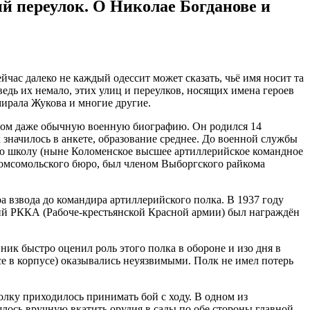
й переулок. О Николае Богданове и
ас далеко не каждый одессит может сказать, чьё имя носит та
ведь их немало, этих улиц и переулков, носящих имена героев
ирала Жукова и многие другие.
огом даже обычную военную биографию. Он родился 14
к значилось в анкете, образование среднее. До военной службы
ую школу (ныне Коломенское высшее артиллерийское командное
комсомольского бюро, был членом Выборгского райкома
а взвода до командира артиллерийского полка. В 1937 году
ий РККА (Рабоче-крестьянской Красной армии) был награждён
ник быстро оценил роль этого полка в обороне и изо дня в
все в корпусе) оказывались неуязвимыми. Полк не имел потерь
лку приходилось принимать бой с ходу. В одном из
шлось вручную вкатить орудия в сады по обе стороны главной