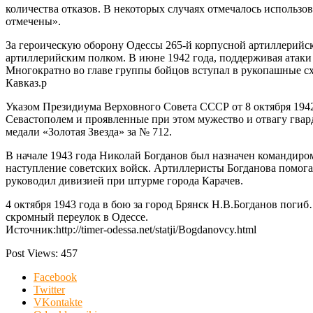
количества отказов. В некоторых случаях отмечалось использ
отмечены».
За героическую оборону Одессы 265-й корпусной артиллерийск
артиллерийским полком. В июне 1942 года, поддерживая атаки
Многократно во главе группы бойцов вступал в рукопашные схв
Кавказ.р
Указом Президиума Верховного Совета СССР от 8 октября 1942
Севастополем и проявленные при этом мужество и отвагу гва
медали «Золотая Звезда» за № 712.
В начале 1943 года Николай Богданов был назначен командиром
наступление советских войск. Артиллеристы Богданова помога
руководил дивизией при штурме города Карачев.
4 октября 1943 года в бою за город Брянск Н.В.Богданов пог
скромный переулок в Одессе.
Источник:http://timer-odessa.net/statji/Bogdanovcy.html
Post Views:
457
Facebook
Twitter
VKontakte