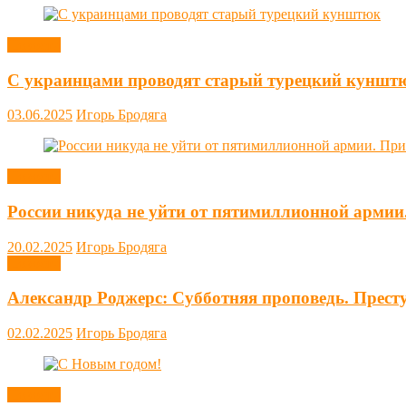
Новости
С украинцами проводят старый турецкий куншт
03.06.2025
Игорь Бродяга
Новости
России никуда не уйти от пятимиллионной армии
20.02.2025
Игорь Бродяга
Новости
Александр Роджерс: Субботняя проповедь. Прест
02.02.2025
Игорь Бродяга
Новости