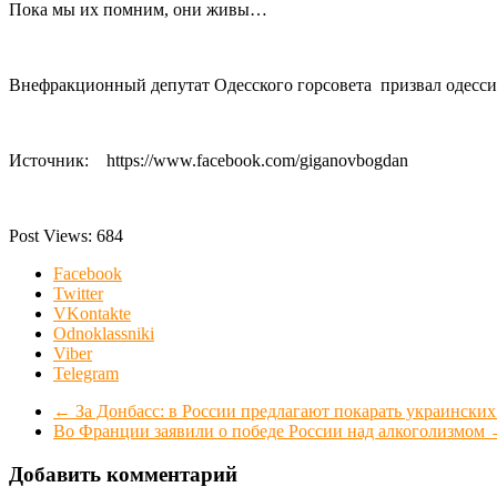
Пока мы их помним, они живы…
Внефракционный депутат Одесского горсовета призвал одесси
Источник: https://www.facebook.com/giganovbogdan
Post Views:
684
Facebook
Twitter
VKontakte
Odnoklassniki
Viber
Telegram
←
За Донбасс: в России предлагают покарать украинских
Во Франции заявили о победе России над алкоголизмом
Добавить комментарий