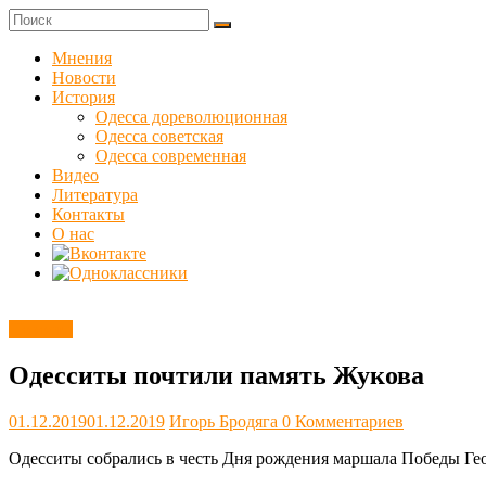
Skip
to
Куликовец
content
Мнения
Новости
Сайт
История
одесского
Одесса дореволюционная
сопротивления
Одесса советская
Одесса современная
Видео
Литература
Контакты
О нас
Новости
Одесситы почтили память Жукова
01.12.2019
01.12.2019
Игорь Бродяга
0 Комментариев
Одесситы собрались в честь Дня рождения маршала Победы Ге