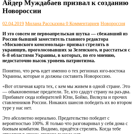
Айдер Муждабаев призвал к созданию
Новороссии
02.04.2019
Милана Рассказова
0 Комментариев
Новороссия
И это совсем не первоапрельская шутка — сбежавший из
России бывший заместитель главного редактора
«Московского комсомольца» призвал стрелять в
украинцев, проголосовавших за Зеленского, и расстаться с
6–8 областями Украины, в которых, по его мнению,
недостаточно высок уровень патриотизма.
Понятно, что речь идет именно о тех регионах юго-востока
Украины, которые и должны составить Новороссию.
«Вот отличная карта тех, с кем мы живем в одной стране. Это
— обыкновенные предатели. Те, кто сдадут страну на раз-два.
Прибавьте сюда избирателей Юли, Бойко, Вилкула и прочих
ставленников России. Никаких шансов победить их во втором
туре у нас нет.
Это абсолютно нереально. Предательство победит с
вероятностью 100%. Я только что разговаривал у себя дома с
боевым комбатом. Видимо, придётся стрелять. Когда тебе