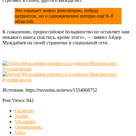
стреляют в спину, другого выхода нет.
Это означает новую революцию, победу
патриотов, но и одновременно потерю ещё 6–8
областей.
К сожалению, пророссийское большинство не оставляет нам
никакого шанса спастись, кроме этого», — заявил Айдер
Муждабаев на своей страничке в социальной сети.
Источник: https://rusvesna.su/news/1554068752
Post Views:
842
Facebook
Twitter
VKontakte
Odnoklassniki
Viber