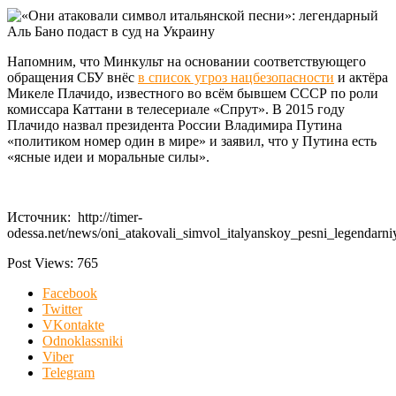
Напомним, что Минкульт на основании соответствующего
обращения СБУ внёс
в список угроз нацбезопасности
и актёра
Микеле Плачидо, известного во всём бывшем СССР по роли
комиссара Каттани в телесериале «Спрут». В 2015 году
Плачидо назвал президента России Владимира Путина
«политиком номер один в мире» и заявил, что у Путина есть
«ясные идеи и моральные силы».
Источник: http://timer-
odessa.net/news/oni_atakovali_simvol_italyanskoy_pesni_legendar
Post Views:
765
Facebook
Twitter
VKontakte
Odnoklassniki
Viber
Telegram