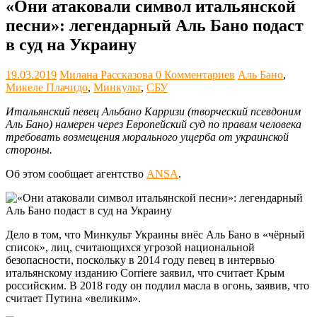
«Они атаковали символ итальянской
песни»: легендарный Аль Бано подаст
в суд на Украину
19.03.2019
Милана Рассказова
0 Комментариев
Аль Бано
,
Микеле Плачидо
,
Минкульт
,
СБУ
Итальянский певец Альбано Карризи (творческий псевдоним
Аль Бано) намерен через Европейский суд по правам человека
требовать возмещения морального ущерба от украинской
стороны.
Об этом сообщает агентство
ANSA
.
Дело в том, что Минкульт Украины внёс Аль Бано в «чёрный
список», лиц, считающихся угрозой национальной
безопасности, поскольку в 2014 году певец в интервью
итальянскому изданию Corriere заявил, что считает Крым
российским. В 2018 году он подлил масла в огонь, заявив, что
считает Путина «великим».