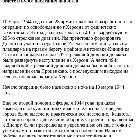
будете в курсе последних новостей.
10 марта 1944 года штаб 28 армии тщательно разработал план
операции по освобождению г.Херсона от фашистских
захватчиков. Эта задача возлагалась на 49-ю гвардейскую и
295-ю стрелковые дивизии. Им предстояло форсировать
Днепр на участке озера Лысое, Алексеев лиман для захвата
плацдарма на правом берегу в районе Антоновка-Киндийка.
С этого плацдарма полки 295 стрелковой дивизии должны
были развернуть наступление на Херсон. А части 49-й
гвардейской стрелковой дивизии должны были действовать в
направлении села Проценково, с последующим выходом на
северо-западные окраины Херсона.
Начало операции было назначено в ночь на 13 марта 1944
года.
Еще во второй половине февраля 1944 года приказом
коменданта оккупационных властей Херсона за пределы
города было выселено практически все население. Фашисты
готовили город к длительной обороне. Строения, обращенные
к Днепру, были превращены в укрепленные огневые точки с
убежищами и развитой сетью ходов сообщения. На всем
рубеже имелись подготовленные артиллерийские и