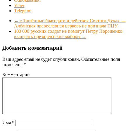
Odnoklassniki
Viber
Telegram
←
«Лишённые благодати и действия Святого Духа» —
Албанская православная церковь не признала ПЦУ
100 000 русских солдат не помогут Петру Порошенко
выиграть президентские выборы
→
Добавить комментарий
Ваш адрес email не будет опубликован.
Обязательные поля
помечены
*
Комментарий
Имя
*