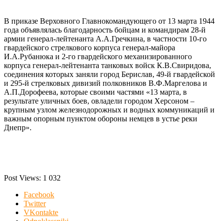
В приказе Верховного Главнокомандующего от 13 марта 1944
года объявлялась благодарность бойцам и командирам 28-й
армии генерал-лейтенанта А.А.Гречкина, в частности 10-го
гвардейского стрелкового корпуса генерал-майора
И.А.Рубанюка и 2-го гвардейского механизированного
корпуса генерал-лейтенанта танковых войск К.В.Свиридова,
соединения которых заняли город Берислав, 49-й гвардейской
и 295-й стрелковых дивизий полковников В.Ф.Маргелова и
А.П.Дорофеева, которые своими частями «13 марта, в
результате уличных боев, овладели городом Херсоном –
крупным узлом железнодорожных и водных коммуникаций и
важным опорным пунктом обороны немцев в устье реки
Днепр».
Post Views:
1 032
Facebook
Twitter
VKontakte