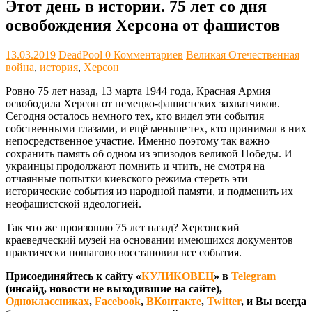
Этот день в истории. 75 лет со дня
освобождения Херсона от фашистов
13.03.2019
DeadPool
0 Комментариев
Великая Отечественная
война
,
история
,
Херсон
Ровно 75 лет назад, 13 марта 1944 года, Красная Армия
освободила Херсон от немецко-фашистских захватчиков.
Сегодня осталось немного тех, кто видел эти события
собственными глазами, и ещё меньше тех, кто принимал в них
непосредственное участие. Именно поэтому так важно
сохранить память об одном из эпизодов великой Победы. И
украинцы продолжают помнить и чтить, не смотря на
отчаянные попытки киевского режима стереть эти
исторические события из народной памяти, и подменить их
неофашистской идеологией.
Так что же произошло 75 лет назад? Херсонский
краеведческий музей на основании имеющихся документов
практически пошагово восстановил все события.
Присоединяйтесь к сайту «
КУЛИКОВЕЦ
» в
Telegram
(инсайд, новости не выходившие на сайте),
Одноклассниках
,
Facebook
,
ВКонтакте
,
Twitter
, и Вы всегда