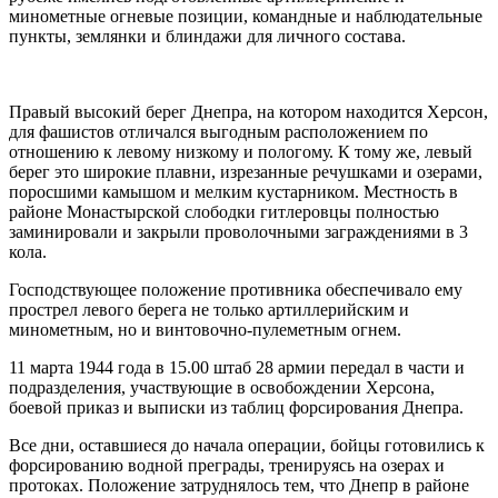
минометные огневые позиции, командные и наблюдательные
пункты, землянки и блиндажи для личного состава.
Правый высокий берег Днепра, на котором находится Херсон,
для фашистов отличался выгодным расположением по
отношению к левому низкому и пологому. К тому же, левый
берег это широкие плавни, изрезанные речушками и озерами,
поросшими камышом и мелким кустарником. Местность в
районе Монастырской слободки гитлеровцы полностью
заминировали и закрыли проволочными заграждениями в 3
кола.
Господствующее положение противника обеспечивало ему
прострел левого берега не только артиллерийским и
минометным, но и винтовочно-пулеметным огнем.
11 марта 1944 года в 15.00 штаб 28 армии передал в части и
подразделения, участвующие в освобождении Херсона,
боевой приказ и выписки из таблиц форсирования Днепра.
Все дни, оставшиеся до начала операции, бойцы готовились к
форсированию водной преграды, тренируясь на озерах и
протоках. Положение затруднялось тем, что Днепр в районе