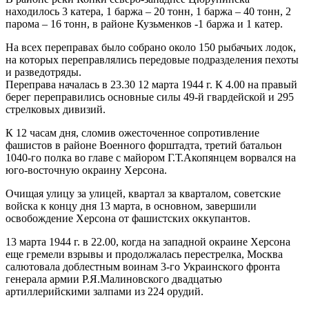
находилось 3 катера, 1 баржа – 20 тонн, 1 баржа – 40 тонн, 2
парома – 16 тонн, в районе Кузьменков -1 баржа и 1 катер.
На всех переправах было собрано около 150 рыбачьих лодок,
на которых переправлялись передовые подразделения пехоты
и разведотряды.
Переправа началась в 23.30 12 марта 1944 г. К 4.00 на правый
берег переправились основные силы 49-й гвардейской и 295
стрелковых дивизий.
К 12 часам дня, сломив ожесточенное сопротивление
фашистов в районе Военного форштадта, третий батальон
1040-го полка во главе с майором Г.Т.Акопянцем ворвался на
юго-восточную окраину Херсона.
Очищая улицу за улицей, квартал за кварталом, советские
войска к концу дня 13 марта, в основном, завершили
освобождение Херсона от фашистских оккупантов.
13 марта 1944 г. в 22.00, когда на западной окраине Херсона
еще гремели взрывы и продолжалась перестрелка, Москва
салютовала доблестным воинам 3-го Украинского фронта
генерала армии Р.Я.Малиновского двадцатью
артиллерийскими залпами из 224 орудий.