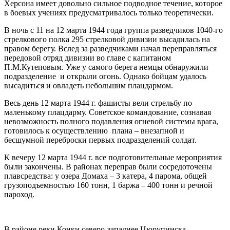
Херсона имеет довольно сильное подводное течение, которое
в боевых учениях предусматривалось только теоретически.
В ночь с 11 на 12 марта 1944 года группа разведчиков 1040-го
стрелкового полка 295 стрелковой дивизии высадилась на
правом берегу. Вслед за разведчиками начал переправляться
передовой отряд дивизии во главе с капитаном
П.М.Кутеповым. Уже у самого берега немцы обнаружили
подразделение и открыли огонь. Однако бойцам удалось
высадиться и овладеть небольшим плацдармом.
Весь день 12 марта 1944 г. фашисты вели стрельбу по
маленькому плацдарму. Советское командование, сознавая
невозможность полного подавления огневой системы врага,
готовилось к осуществлению плана – внезапной и
бесшумной переброски первых подразделений солдат.
К вечеру 12 марта 1944 г. все подготовительные мероприятия
были закончены. В районах переправ были сосредоточены
плавсредства: у озера Домаха – 3 катера, 4 парома, общей
грузоподъемностью 160 тонн, 1 баржа – 400 тонн и речной
пароход.
В районе реки Конки северо-западнее Цюрупинска