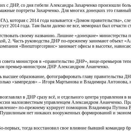
ших с ДНР, со дня гибели Александра Захарченко произошли бо
умажные портреты Захарченко. Для многих донецких это главный
), которая с 2014 года называется «Домом правительства», слев
ст 2014 года. Там были далеко не все, мемориал был отчасти с
етствовать своему названию. Лишние «донецкие» министерства п
кой, 2. Часть руководства ДНР по-прежнему занимают объект «
омпания «Внешторгсервис» занимает офисы в высотке, нависающ
 совета министров в «правительство ДНР», вице-премьеров теп
ным премьер-министром ДНР Александром Ананченко.
ь высшее образование, фотографировать главу правительства ДНР
 только «зампредов» – Игоря Мартынова и Владимира Антонова,
возглавлял в ДНР сразу всё, и отдельного центра управления в 
оссии малоизвестным управленцем Александром Ананченко. Прав
равление» по-прежнему курирует помощник Владимира Путина Вл
 Пушилиным нет никаких вооруженных формирований и экономиче
Во-первых, тогда восстановил свое влияние бывший командир б