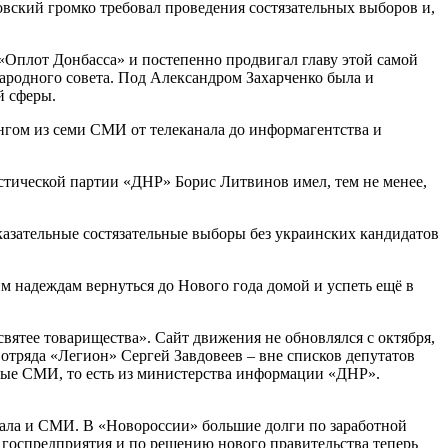
овский громко требовал проведения состязательных выборов и,
«Оплот Донбасса» и постепенно продвигал главу этой самой
родного совета. Под Александром Захарченко была и
й сферы.
нгом из семи СМИ от телеканала до информагентства и
стической партии «ДНР» Борис Литвинов имел, тем не менее,
казательные состязательные выборы без украинских кандидатов
м надеждам вернуться до Нового года домой и успеть ещё в
ятее товарищества». Сайт движения не обновлялся с октября,
тряда «Легион» Сергей Завдовеев – вне списков депутатов
ьные СМИ, то есть из министерства информации «ДНР».
анала и СМИ. В «Новороссии» большие долги по заработной
г госпредприятия и по решению нового правительства теперь