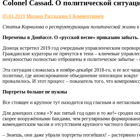
Colonel Cassad. О политической ситуац
05.01.2019
Милана Рассказова
0 Комментариев
Статья Корнилова о реструктуризации политической жизни в Д
Перемены в Донбассе. О «русской весне» приказано забыть.
Донецк встретил 2019 год очередным управленческим переворо
Гражданские кураторы не прячутся в тени – ключевые управлен
ненужностью полностью отброшены в политическое забытье –​ бе
Эта ситуация сложилась в ноябре-декабре 2018-го, и ее все ча
политике, где анонсированное объединение оппозиции вокруг
провалилось. И этот процесс – показатель того, что компроми
Портреты больше не нужны
Все стоящее и крупное тут находится под гласным и негласн
Для донецких слова «У вас пятый год одно и то же!» сродни 
скорее вооружёнными бандами, чем регулярными формирования
комендантским часом и отсутствием крупного частного бизнес
– Знаешь, они даже убрали портреты погибших! – растерянно 