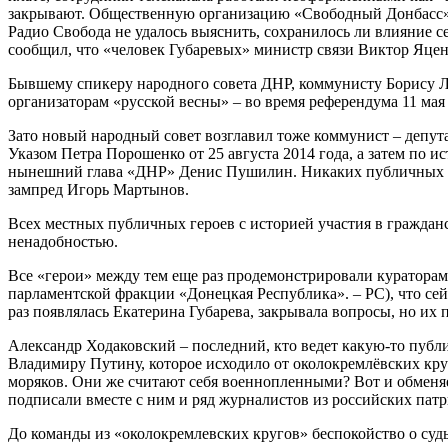
закрывают. Общественную организацию «Свободный Донбасс» у
Радио Свобода не удалось выяснить, сохранилось ли влияние с
сообщил, что «человек Губаревых» министр связи Виктор Яцен
Бывшему спикеру народного совета ДНР, коммунисту Борису Л
организаторам «русской весны» – во время референдума 11 мая
Зато новый народный совет возглавил тоже коммунист – депут
Указом Петра Порошенко от 25 августа 2014 года, а затем по и
нынешний глава «ДНР» Денис Пушилин. Никаких публичных и 
зампред Игорь Мартынов.
Всех местных публичных героев с историей участия в гражданск
ненадобностью.
Все «герои» между тем еще раз продемонстрировали кураторам
парламентской фракции «Донецкая Республика». – РС), что сейч
раз появлялась Екатерина Губарева, закрывала вопросы, но их 
Александр Ходаковский – последний, кто ведет какую-то публи
Владимиру Путину, которое исходило от околокремлёвских кру
моряков. Они же считают себя военнопленными? Вот и обменяе
подписали вместе с ним и ряд журналистов из российских патр
До команды из «околокремлевских кругов» беспокойство о суд