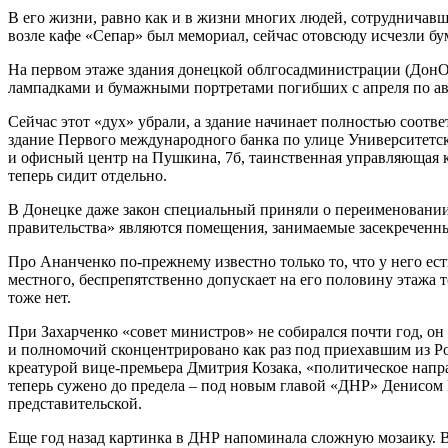
В его жизни, равно как и в жизни многих людей, сотрудничав
возле кафе «Сепар» был мемориал, сейчас отовсюду исчезли б
На первом этаже здания донецкой облгосадминистрации (ДонОГА
лампадками и бумажными портретами погибших с апреля по авгу
Сейчас этот «дух» убрали, а здание начинает полностью соотв
здание Первого международного банка по улице Университетс
и офисный центр на Пушкина, 7б, таинственная управляющая к
теперь сидит отдельно.
В Донецке даже закон специальный приняли о переименовании
правительства» являются помещения, занимаемые засекречен
Про Ананченко по-прежнему известно только то, что у него ест
местного, беспрепятственно допускает на его половину этажа
тоже нет.
При Захарченко «совет министров» не собирался почти год, он 
и полномочий сконцентрировано как раз под приехавшим из Р
креатурой вице-премьера Дмитрия Козака, «политическое нап
теперь сужено до предела – под новым главой «ДНР» Денисом
представительской.
Еще год назад картинка в ДНР напоминала сложную мозаику. 