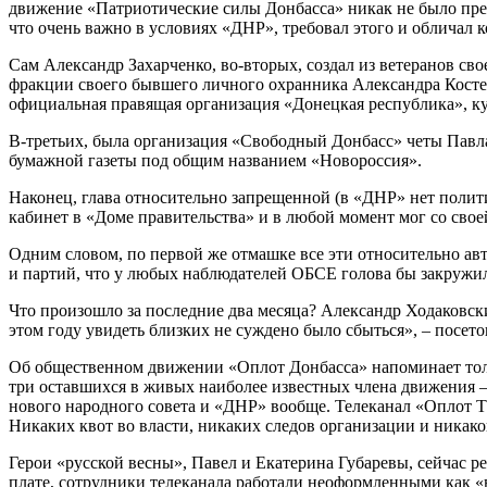
движение «Патриотические силы Донбасса» никак не было предс
что очень важно в условиях «ДНР», требовал этого и обличал
Сам Александр Захарченко, во-вторых, создал из ветеранов с
фракции своего бывшего личного охранника Александра Косте
официальная правящая организация «Донецкая республика», ку
В-третьих, была организация «Свободный Донбасс» четы Павла
бумажной газеты под общим названием «Новороссия».
Наконец, глава относительно запрещенной (в «ДНР» нет полит
кабинет в «Доме правительства» и в любой момент мог со св
Одним словом, по первой же отмашке все эти относительно ав
и партий, что у любых наблюдателей ОБСЕ голова бы закружил
Что произошло за последние два месяца? Александр Ходаковски
этом году увидеть близких не суждено было сбыться», – посето
Об общественном движении «Оплот Донбасса» напоминает тольк
три оставшихся в живых наиболее известных члена движения –
нового народного совета и «ДНР» вообще. Телеканал «Оплот Т
Никаких квот во власти, никаких следов организации и никако
Герои «русской весны», Павел и Екатерина Губаревы, сейчас 
плате, сотрудники телеканала работали неоформленными как «