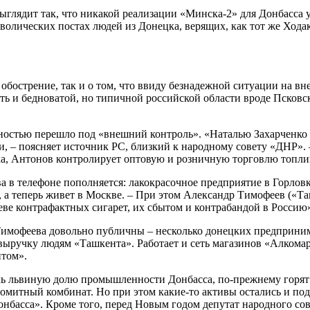
выглядит так, что никакой реализации «Минска-2» для Донбасса 
мволических постах людей из Донецка, верящих, как тот же Хода
е обострение, так и о том, что ввиду безнадежной ситуации на 
сть и бедноватой, но типичной российской области вроде Псковс
лностью перешло под «внешний контроль». «Наталью Захарченко 
али, – поясняет источник РС, близкий к народному совету «ДНР»
а, Антонов контролирует оптовую и розничную торговлю топли
 в телефоне пополняется: лакокрасочное предприятие в Горлов
 а теперь живет в Москве. – При этом Александр Тимофеев («Та
еве контрафактных сигарет, их сбытом и контрабандой в Россию
Тимофеева довольно публичны – несколько донецких предприним
 выручку людям «Ташкента». Работает и сеть магазинов «Алкома
нтом».
ль львиную долю промышленности Донбасса, по-прежнему горят
митный комбинат. Но при этом какие-то активы остались и по
нбасса». Кроме того, перед Новым годом депутат народного со