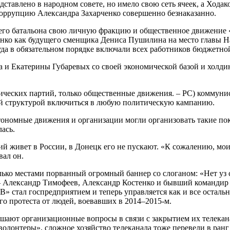
тавлено в народном совете, но имело свою сеть ячеек, а Ходак
 коррупцию Александра Захарченко совершенно безнаказанно.
воего батальона свою личную фракцию и общественное движение 
нко как будущего сменщика Дениса Пушилина на место главы На
да в обязательном порядке включали всех работников бюджетно
 и Екатерины Губаревых со своей экономической базой и холди
ических партий, только общественные движения. – РС) коммуни
оей структурой включиться в любую политическую кампанию.
тономные движения и организации могли организовать такие по
ась.
й живет в России, в Донецк его не пускают. «К сожалению, мои
вал он.
о местами порванный огромный баннер со слоганом: «Нет уз св
 Александр Тимофеев, Александр Костенко и бывший командир о
В» стал госпредприятием и теперь управляется как и все остал
го протеста от людей, воевавших в 2014–2015-м.
решают организационные вопросы в связи с закрытием их телек
волонтеры», сложное хозяйство телеканала тоже перевели в ран