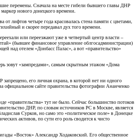
льшие перемены. Сначала на месте гибели бывшего главы ДНР
 маркер нового донецкого времени.
а от лифтов четыре года красовалась стена памяти с цветами,
тихийный и скорее передавал дух того времени.
ереехали или переезжают уже в четвертый центр власти –
Алтай» (бывшее финансовое управление облгосадминистрации)
ей над отелем «Донбасс Палас», а вот «правительство»
ерь зовут «зампредами», самым скрытным этажом «Дома
 запрещено, его личная охрана, в которой нет ни одного
 на официальном сайте правительства фотографии Ананченко
виде «правительства» тут не было. Сейчас большинство потоков
ительство ДНР, по словам источников РС в Москве, является
адислав Сурков, но само это «политическое поле» в Донецке
ских активов, по сути его роль сводится к чисто
ригады «Восток» Александр Ходаковский. Его общественное