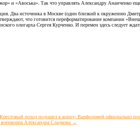
ор» и «Авоська». Так что управлять Александру Ананченко еще
ция. Два источника в Москве (один близкий к окружению Дмит
, утверждают, что готовится переформатирование компании «В
нского олигарха Сергея Курченко. И перемен здесь следует жда
рестовый поход подошел к концу: Варфоломей официально пор
 военкорра Александра Сладкова
→