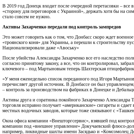
В 2019 год Донецк входит после очередной перетасовки – все 
«сторону для переговоров с Украиной», держать хотя бы на си
стало совсем не нужно.
Активы Захарченко передали под контроль зампредов
Это может говорить как о том, что Донбасс скоро ждет военно
«троянского коня» для Украины, а перешли к строительству пу
Национализировали даже «Авоську»
После убийства Александра Захарченко все его наследство по
согласно принятому закону, а все, что он контролировал, забр
ключевого – под Мартыновым теперь Шахтерская птицефабрик
«У меня еженедельно список переданного под Игоря Мартынова
перечисляет другой источник. В Донбассе он был управленцем,
– контроль за производством на фабриках в Донецке и Дебальц
Активы друга и соратника покойного Захарченко Александра 
торговля исправно получает «американские» сигареты и сдает
местных водочных заводов, которые тоже связывают с «Ташке
Окна офиса компании «Внешторгсервис», взявшей под контро
компании под «внешнее управление» Докучаевский флюсо-доло
например, ликвидные шахты имени Засядько и «Комсомолец До