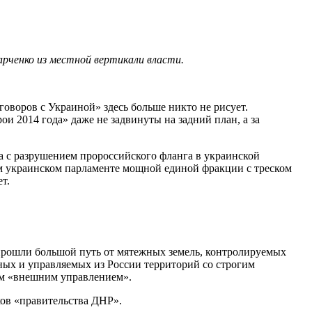
арченко из местной вертикали власти.
оворов с Украиной» здесь больше никто не рисует.
и 2014 года» даже не задвинуты на задний план, а за
 а с разрушением пророссийского фланга в украинской
м украинском парламенте мощной единой фракции с треском
т.
 прошли большой путь от мятежных земель, контролируемых
ых и управляемых из России территорий со строгим
ным «внешним управлением».
ков «правительства ДНР».