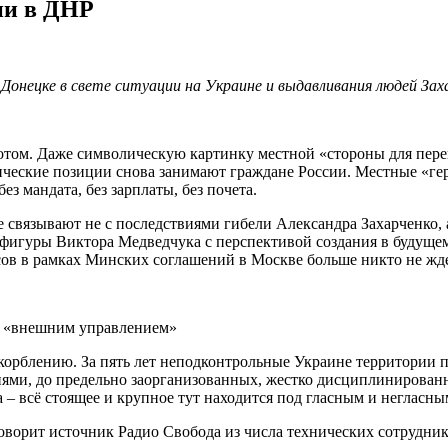
ии в ДНР
онецке в свете ситуации на Украине и выдавливания людей Зах
том. Даже символическую картинку местной «стороны для перег
ческие позиции снова занимают граждане России. Местные «геро
з мандата, без зарплаты, без почета.
ще связывают не с последствиями гибели Александра Захарченко,
 фигуры Виктора Медведчука с перспективой создания в будуще
ссов в рамках Минских соглашений в Москве больше никто не жде
ым «внешним управлением»
оскорблению. За пять лет неподконтрольные Украине территории
ми, до предельно заорганизованных, жестко дисциплинированн
а – всё стоящее и крупное тут находится под гласным и неглас
говорит источник Радио Свобода из числа технических сотрудни