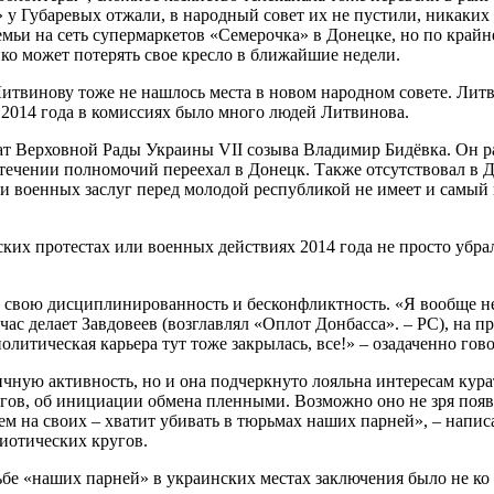
 Губаревых отжали, в народный совет их не пустили, никаких 
емьи на сеть супермаркетов «Семерочка» в Донецке, но по край
ко может потерять свое кресло в ближайшие недели.
итвинову тоже не нашлось места в новом народном совете. Литв
 2014 года в комиссиях было много людей Литвинова.
ат Верховной Рады Украины VII созыва Владимир Бидёвка. Он ра
стечении полномочий переехал в Донецк. Также отсутствовал в Д
военных заслуг перед молодой республикой не имеет и самый 
их протестах или военных действиях 2014 года не просто убрали
 свою дисциплинированность и бесконфликтность. «Я вообще не 
ас делает Завдовеев (возглавлял «Оплот Донбасса». – РС), на п
политическая карьера тут тоже закрылась, все!» – озадаченно го
чную активность, но и она подчеркнуто лояльна интересам кура
гов, об инициации обмена пленными. Возможно оно не зря появ
м на своих – хватит убивать в тюрьмах наших парней», –​ напис
иотических кругов.
ьбе «наших парней» в украинских местах заключения было не ко