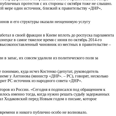
публичных протестов с их стороны с октября тоже не слышно.
ней мере один источник, близкий к правительству «ДНР»,
инов и его структуры оказали неоценимую услугу
ботал в своей фракции в Киеве вплоть до роспуска парламента
онецке в самое тяжелое время с июня по октябрь 2014-го
высокопоставленный чиновник из местных в правительстве –
 в запас, их совсем удалили из политического поля за
понимаю, куда исчез Костенко (депутат, руководитель
риеме у Антонова (министр «ДНР». – РС), говорят, несколько
ворит РС источник из народного совета «ДНР».
торов из России. «Сегодня я подписался под обращением к
илось именно тогда, когда нужно решать судьбу задержанных
ал Ходаковский перед Новым годом о письме, которое
 времени и никого публично особо не волновало.