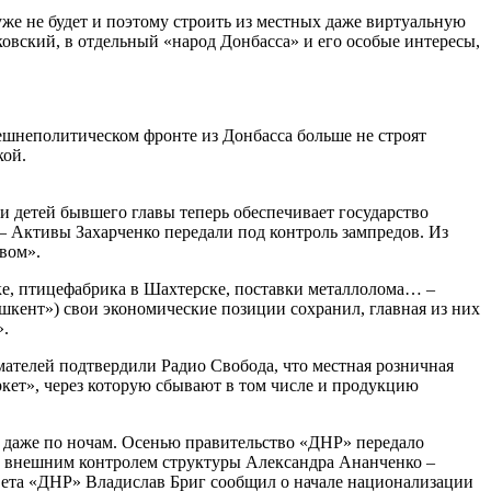
уже не будет и поэтому строить из местных даже виртуальную
ковский, в отдельный «народ Донбасса» и его особые интересы,
внешнеполитическом фронте из Донбасса больше не строят
кой.
и детей бывшего главы теперь обеспечивает государство
. – Активы Захарченко передали под контроль зампредов. Из
вом».
ке, птицефабрика в Шахтерске, поставки металлолома… –
шкент») свои экономические позиции сохранил, главная из них
».
ателей подтвердили Радио Свобода, что местная розничная
ркет», через которую сбывают в том числе и продукцию
 даже по ночам. Осенью правительство «ДНР» передало
д внешним контролем структуры Александра Ананченко –
вета «ДНР» Владислав Бриг сообщил о начале национализации