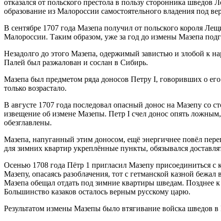
отказался от польского престола в пользу сторонника шведов Л
образование из Малороссии самостоятельного владения под вер
В сентябре 1707 года Мазепа получил от польского короля Лещ
Малороссии. Таким образом, уже за год до измены Мазепа подго
Незадолго до этого Мазепа, одержимый завистью и злобой к на
Палей был разжалован и сослан в Сибирь.
Мазепа был предметом ряда доносов Петру I, говоривших о его 
только возрастало.
В августе 1707 года последовал опасный донос на Мазепу со с
извещение об измене Мазепы. Петр I счел донос опять ложным,
обезглавлены.
Мазепа, напуганный этим доносом, ещё энергичнее повёл пере
для зимних квартир укреплённые пункты, обязывался доставлят
Осенью 1708 года Пётр 1 пригласил Мазепу присоединиться с 
Мазепу, опасаясь разоблачения, тот с гетманской казной бежал
Мазепа обещал отдать под зимние квартиры шведам. Позднее к 
Большинство казаков осталось верным русскому царю.
Результатом измены Мазепы было втягивание войска шведов в 