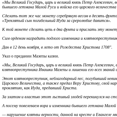
«Мы Великий Государь, царь и великий князь Петр Алексеевич, 
бывшего гетмана Малой Руси и войска его царского величест
Сделать тот же час монету серебряную весом в десять фунтов,
«Треклятый сын погибельный Иуда за среролюбие давится».
К той монете сделать цепь в два фунта и прислать эту монет
Сим орденом наградить подлого изменника и клятвопреступника
Дан в 12 день ноября, в лето от Рождества Христова 1708″.
Указ о предании Мазепы казни.
«Мы, Великий Государь, царь и великий князь Петр Алексеевич, 
клятвопреступника Ивашки Мазепы и лишении его всех званий и
Этот клятвопреступник, неблагодарный пес, погубивший невин
Царского Величества, а также предал Веру Христову, свой на
проклятию, как Иуда, предавший Христа.
За златом и властью этот льстивый злодей перекинулся на сто
А посему повелеваем вора и изменника бывшего гетмана Малой 
— нарушение клятвы верности, данной на кресте и Евангеле мн