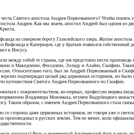
 честь Святого апостола Андрея Первозванного? Чтобы понять э
апостола Андрея. Как мы знаем, апостол Андрей был одним из д
Христа.
аида на северном берегу Галилейского озера. Житие апостола А
з Вифсаида в Капернаум, где у братьев появился собственный д
шел к Иисусу.
или между собой те страны, где им предстояло нести проповедь
кию и Македонию, Фессалию, Элладу и Ахайю, Скифию. Таким о
оссии. Относительно того, был ли Андрей Первозванный в Скифи
у версию подтверждал целый ряд церковных историков, но были
сти путешествия Святого Андрея Первозванного по Скифии.
оваться с покровительством, во-первых, профессии моряка (вед
распоряжению Владимира Мономаха, игумен Выдубицкого монасты
гу. Таким образом, с именем Андрея Первозванного стала связы
ию со стороны даже церковных историков, не говоря уже о све
не проповедовал в русских землях. Тем не менее, коли официа
ударственности.
есть апостола? Ведь и знаменитый Андреевский флаг в честь ап