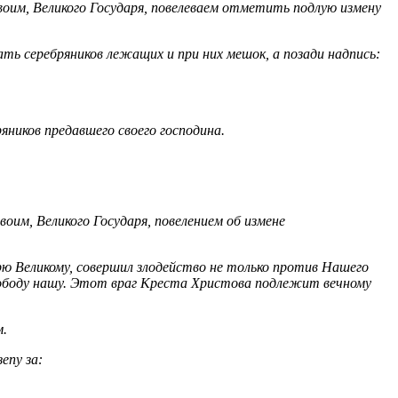
своим, Великого Государя, повелеваем отметить подлую измену
ть серебряников лежащих и при них мешок, а позади надпись:
ников предавшего своего господина.
воим, Великого Государя, повелением об измене
ю Великому, совершил злодейство не только против Нашего
 свободу нашу. Этот враг Креста Христова подлежит вечному
м.
епу за: