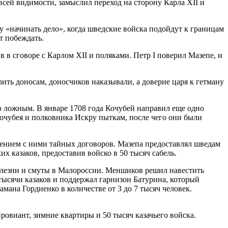
 всей видимости, замыслил переход на сторону Карла XII и
у «начинать дело», когда шведские войска подойдут к границам
т побеждать.
 в сговоре с Карлом ХІІ и поляками. Петр I поверил Мазепе, и
рить доносам, доносчиков наказывали, а доверие царя к гетману
о ложным. В январе 1708 года Кочубей направил еще одно
Кочубея и полковника Искру пыткам, после чего они были
чением с ними тайных договоров. Мазепа предоставлял шведам
х казаков, предоставив войско в 50 тысяч сабель.
болезни и смуты в Малороссии. Меншиков решил навестить
 тысячи казаков и поддержал гарнизон Батурина, который
мана Гордиенко в количестве от 3 до 7 тысяч человек.
овиант, зимние квартиры и 50 тысяч казачьего войска.