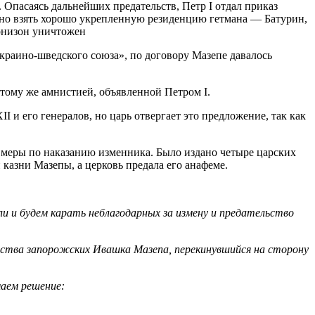
 Опасаясь дальнейших предательств, Петр I отдал приказ
ано взять хорошо укрепленную резиденцию гетмана — Батурин,
арнизон уничтожен
украино-шведского союза», по договору Мазепе давалось
 тому же амнистией, объявленной Петром I.
и его генералов, но царь отвергает это предложение, так как
 меры по наказанию изменника. Было издано четыре царских
казни Мазепы, а церковь предала его анафеме.
али и будем карать неблагодарных за измену и предательство
чества запорожских Ивашка Мазепа, перекинувшийся на сторону
маем решение: