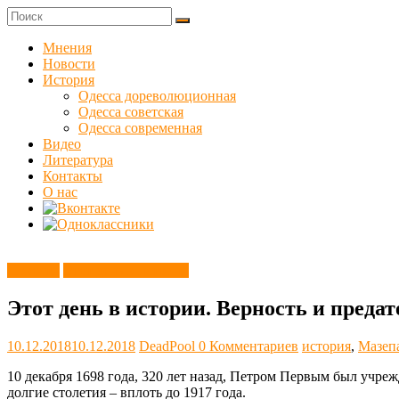
Skip
to
Куликовец
content
Мнения
Новости
Сайт
История
одесского
Одесса дореволюционная
сопротивления
Одесса советская
Одесса современная
Видео
Литература
Контакты
О нас
Новости
Этот день в истории
Этот день в истории. Верность и предат
10.12.2018
10.12.2018
DeadPool
0 Комментариев
история
,
Мазеп
10 декабря 1698 года, 320 лет назад, Петром Первым был учр
долгие столетия – вплоть до 1917 года.