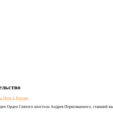
ельство
а
,
Петр I
,
Россия
ежден Орден Святого апостола Андрея Первозванного, ставший 