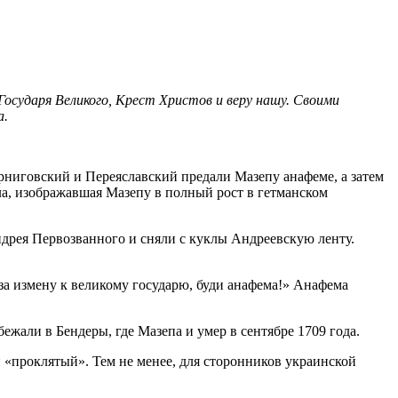
осударя Великого, Крест Христов и веру нашу. Своими
а.
ерниговский и Переяславский предали Мазепу анафеме, а затем
ла, изображавшая Мазепу в полный рост в гетманском
дрея Первозванного и сняли с куклы Андреевскую ленту.
а измену к великому государю, буди анафема!» Анафема
ежали в Бендеры, где Мазепа и умер в сентябре 1709 года.
и «проклятый». Тем не менее, для сторонников украинской