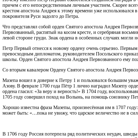
причем с его непосредственным личным участием. Скорее всег
крестом апостола Андрея к этому времени уже использовался 
покровителя Руси задолго до Петра.
Что представлял собой орден Святого апостола Андрея Первоз
Первозванный, распятый на косом кресте, и серебряная восьмико
левой стороне груди. Знак ордена в особенных случаях могли н
Петр Первый отнесся к новому ордену очень серьезно. Первым
превосходным дипломатом, руководителем Посольского приказа,
школы. Орден Святого апостола Андрея Первозванного ему пожа
Со вторым кавалером Ордену Святого апостола Андрея Первоз
Мазепа вошел в доверие к Петру 1 и пользовался большим ува
Азову. В феврале 1700 года Пётр 1 лично наградил Мазепу ор
ордена гласил: «За веру и верность!» В 1704 году, воспольз
1705 году совершил поход на Волынь, на помощь союзнику Пет
Хорошо известна фраза Мазепы, произнесённая им в 1707 году:
может быть: «…пока не увижу, что царское величество не в сил
В 1706 году Россия потерпела ряд политических неудач, шведы