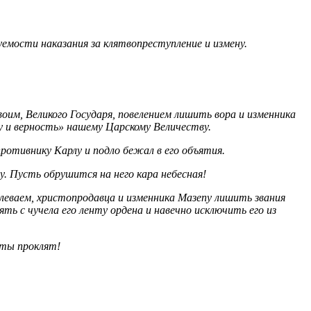
мости наказания за клятвопреступление и измену.
воим, Великого Государя, повелением лишить вора и изменника
у и верность» нашему Царскому Величеству.
ротивнику Карлу и подло бежал в его объятия.
у. Пусть обрушится на него кара небесная!
леваем, христопродавца и изменника Мазепу лишить звания
ь с чучела его ленту ордена и навечно исключить его из
 ты проклят!