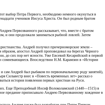
тот выбор Петра Первого, необходимо немного окунуться в
венадцати учеников Иисуса Христа. Он был родным братом
ндрея Первозванного рассказывает, что, вместе с братом
ом, и они продолжали заниматься рыбной ловлей. Затем
 христианства. Андрей получил причерноморские земли –
бразом, апостол Андрей проповедовал на берегах Черного
и, до сих пор нет ясности. Уже Евсевий Кесарийский в первой
 и сомневающиеся. Впоследствии Н.М. Карамзин в «Истории
ь и сам Андрей был рыбаком по первоначальному роду занятий),
ря Сильвестр внес в «Повесть временных лет» рассказ о
ваться история появления первых христиан на Руси.
тских. Еще Преподобный Иосиф Волоколамский (1440—1515) в
льное предание приписывало Андрею Первозванному хождение в
остола Андрея также был разработан при Петре Первом,