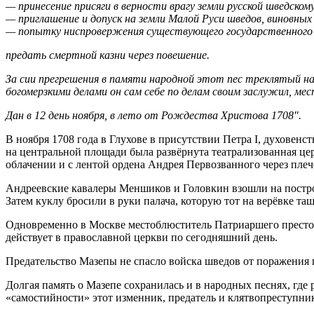
— принесение присяги в верности врагу земли русской шведском
— приглашение и допуск на земли Малой Руси шведов, виновных
— попытку ниспровержения существующего государственного с
предать смертной казни через повешение.
За сии прегрешения в памяти народной этот пес треклятый на
богомерзкими делами он сам себе по делам своим заслужил, мес
Дан в 12 день ноября, в лето от Рождества Христова 1708″.
В ноября 1708 года в Глухове в присутствии Петра I, духовен
на центральной площади была развёрнута театрализованная цер
облачении и с лентой ордена Андрея Первозванного через плеч
Андреевские кавалеры Меншиков и Головкин взошли на постро
Затем куклу бросили в руки палача, которую тот на верёвке та
Одновременно в Москве местоблюститель Патриаршего престола
действует в православной церкви по сегодняшний день.
Предательство Мазепы не спасло войска шведов от поражения п
Долгая память о Мазепе сохранилась и в народных песнях, где 
«самостийности» этот изменник, предатель и клятвопреступник