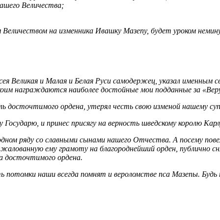
ашего Величества;
еличеством на изменника Ивашку Мазепу, будет уроком неминуе
всея Великая и Малая и Белая Руси самодержец, указал именным с
 коим награждаются наиболее достойные мои подданные за «Вер
ль досточтимого ордена, утерял честь свою изменой нашему суп
у Государю, и принес присягу на верность шведскому королю Карл
дном ряду со славными сынами нашего Отчества. А посему пове
жалованную ему грамоту на благороднейший орден, публично снят
ра досточтимого ордена.
ь потомки наши всегда помнят и вероломстве пса Мазепы. Будь