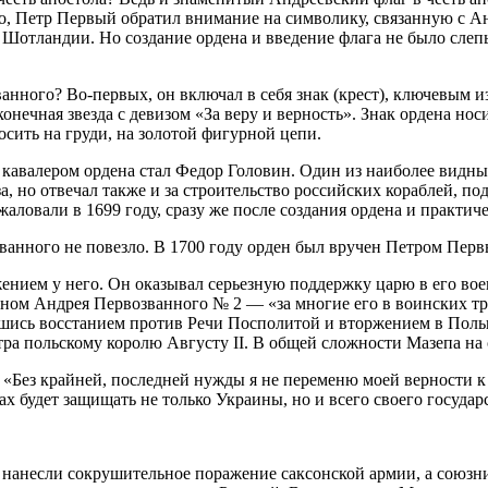
о, Петр Первый обратил внимание на символику, связанную с А
в Шотландии. Но создание ордена и введение флага не было сле
ванного? Во-первых, он включал в себя знак (крест), ключевым 
нечная звезда с девизом «За веру и верность». Знак ордена носи
осить на груди, на золотой фигурной цепи.
 кавалером ордена стал Федор Головин. Один из наиболее видн
 но отвечал также и за строительство российских кораблей, под
ловали в 1699 году, сразу же после создания ордена и практич
ванного не повезло. В 1700 году орден был вручен Петром Пер
жением у него. Он оказывал серьезную поддержку царю в его во
деном Андрея Первозванного № 2 — «за многие его в воинских т
овавшись восстанием против Речи Посполитой и вторжением в По
ра польскому королю Августу II. В общей сложности Мазепа на 
 «Без крайней, последней нужды я не переменю моей верности к
ах будет защищать не только Украины, но и всего своего госуда
 нанесли сокрушительное поражение саксонской армии, а союзни