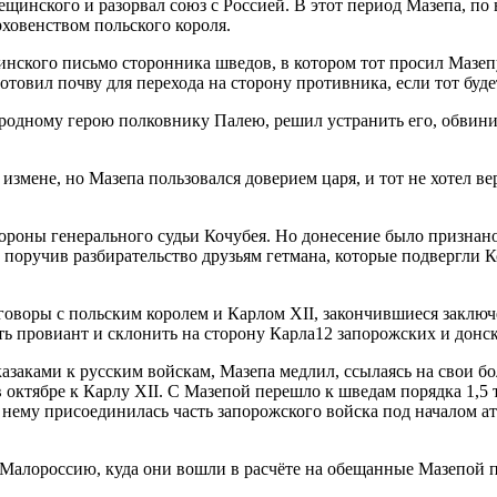
ещинского и разорвал союз с Россией. В этот период Мазепа, по
ховенством польского короля.
инского письмо сторонника шведов, в котором тот просил Мазеп
товил почву для перехода на сторону противника, если тот буде
родному герою полковнику Палею, решил устранить его, обвинив
измене, но Мазепа пользовался доверием царя, и тот не хотел ве
тороны генерального судьи Кочубея. Но донесение было признан
 поручив разбирательство друзьям гетмана, которые подвергли 
говоры с польским королем и Карлом XII, закончившиеся заклю
ь провиант и склонить на сторону Карла12 запорожских и донски
казаками к русским войскам, Мазепа медлил, ссылаясь на свои 
 в октябре к Карлу XII. С Мазепой перешло к шведам порядка 1,5
нему присоединилась часть запорожского войска под началом ата
Малороссию, куда они вошли в расчёте на обещанные Мазепой пр