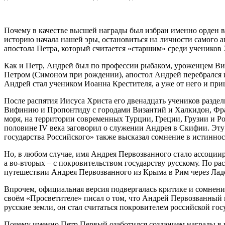
Почему в качестве высшей награды был избран именно орден в
историю начала нашей эры, остановиться на личности самого 
апостола Петра, который считается «старшим» среди учеников 
Как и Петр, Андрей был по профессии рыбаком, уроженцем Вифс
Петром (Симоном при рождении), апостол Андрей перебрался и
Андрей стал учеником Иоанна Крестителя, а уже от него и при
После распятия Иисуса Христа его двенадцать учеников раздел
Вифинию и Пропонтиду с городами Византий и Халкидон, Фра
моря, на территории современных Турции, Греции, Грузии и Р
половине IV века заговорил о служении Андрея в Скифии. Эт
государства Российского» также высказал сомнение в истинно
Но, в любом случае, имя Андрея Первозванного стало ассоциир
а во-вторых – с покровительством государству русскому. По 
путешествии Андрея Первозванного из Крыма в Рим через Ладо
Впрочем, официальная версия подвергалась критике и сомнен
своём «Просветителе» писал о том, что Андрей Первозванный 
русские земли, он стал считаться покровителем российской гос
Почему именно Петр Первый озаботился созданием награды в ч