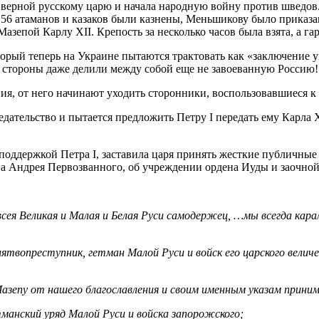
 верной русскому царю и начала народную войну против шведов.
156 атаманов и казаков были казнены, Меньшикову было приказ
азепой Карлу XII. Крепость за несколько часов была взята, а г
оторый теперь на Украине пытаются трактовать как «заключение 
и стороны даже делили между собой еще не завоеванную Россию!
ия, от него начинают уходить сторонники, воспользовавшиеся к
ельство и пытается предложить Петру I передать ему Карла XII 
оддержкой Петра I, заставила царя принять жесткие публичные
а Андрея Первозванного, об учреждении ордена Иуды и заочной 
 всея Великая и Малая и Белая Руси самодержец, …мы всегда кар
лятвопреступник, гетман Малой Руси и войск его царского вели
Мазепу от нашего благославления и своим именным указам прини
анский уряд Малой Руси и войска запорожского;