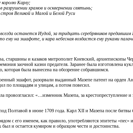
у королю Карлу;
 в разрушении храмов и осквернении святынь;
троя Великой и Малой и Белой Руси
всегда останется Иудой, за тридцать серебряников предавшим Г
то ему на эшафоте, и кара небесная воздастся ему руками палач
ства, старшины и казаков митрополит Киевский, архиепископы Ч
емония заочной казни предателя. Заранее была изготовлена кук
о, которая была вынесена на обозрение собравшимся.
енный эшафот, разорвали выданный Мазепе патент на орден Ан
щил по площадям и улицам, а потом повесил.
 провозгласил: «…изменник Мазепа, за крестопреступление и з
од Полтавой в июне 1709 года. Карл XII и Мазепа после битвы б
рядом с его именем, как правило, употребляются эпитеты «пес» 
 был и остается кумиром и образцом чести и достоинства.