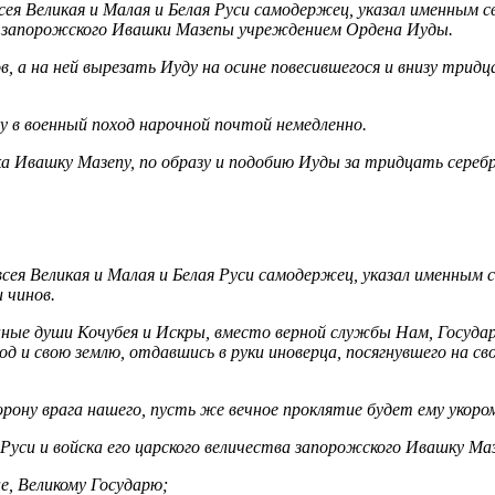
всея Великая и Малая и Белая Руси самодержец, указал именным 
ва запорожского Ивашки Мазепы учреждением Ордена Иуды.
 а на ней вырезать Иуду на осине повесившегося и внизу тридца
у в военный поход нарочной почтой немедленно.
 Ивашку Мазепу, по образу и подобию Иуды за тридцать серебря
всея Великая и Малая и Белая Руси самодержец, указал именным с
 чинов.
ные души Кочубея и Искры, вместо верной службы Нам, Государ
род и свою землю, отдавшись в руки иноверца, посягнувшего на
рону врага нашего, пусть же вечное проклятие будет ему укоро
Руси и войска его царского величества запорожского Ивашку Маз
е, Великому Государю;