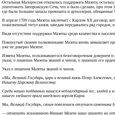
Остальная Малороссия отказалась поддержать Мазепу, осталась
уничтожить Запорожскую Сечь, что и было сделано, при этом 
где были большие запасы провианта и артиллерия, обещанные М
В апреле 1709 года Мазепа заключает с Карлом XII договор, к
пожизненный титул князя, шведам передавались ряд городов, 
Видя отсутствие поддержки Мазепы среди казачества и населен
Покинутый своими полковниками Мазепа вновь замышляет предат
уже не доверял Мазепе.
Измена Мазепы, пользовавшегося безоговорочным доверием и п
указа: о лишении Мазепы званий и чинов, о лишении его орден
Указ о лишении Мазепы званий и чинов.
«Мы, Великий Государь, царь и великий князь Петр Алексеевич,
Нашему Царскому Величеству.
Среди наших подданных нашелся неблагодарный пес, злодей и к
нашего злейшего врага шведского короля Карла.
Мы, Великий Государь, своим повелением отлучаем изменника 
— отменить жалованную Ивашке Мазепе нашу грамоту на гетм