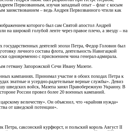
ндреем Первозванным, изучая западный опыт – флаг с косым
пым заимствованием – ведь Андрея Первозванного чтили как
изображением которого был сам Святой апостол Андрей
ли на широкой голубой ленте через правое плечо, а звезду – на
ых государственных деятелей эпохи Петра, Федор Головин был
готовку личного состава флота, деятельность Навигацкой
ески одновременно с присвоением чина генерал-адмирала.
вым гетману Запорожской Сечи Ивану Мазепе.
енных кампаниях. Принимал участие в обоих походах Петра к
рудах знатные и усердно-радетельные верные службы». Девиз
льшу шведских войск, Мазепа занял Правобережную Украину. В
стороне России провел более 20 военных кампаний.
 царскому величеству». Он объяснил, что «крайняя нужда»
рства от шведской потенции».
к Петра, саксонский курфюрст, и польский король Август II