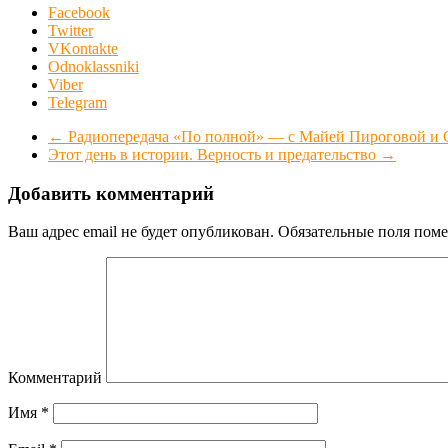
Facebook
Twitter
VKontakte
Odnoklassniki
Viber
Telegram
←
Радиопередача «По полной» — с Майей Пироговой и 
Этот день в истории. Верность и предательство
→
Добавить комментарий
Ваш адрес email не будет опубликован.
Обязательные поля пом
Комментарий
Имя
*