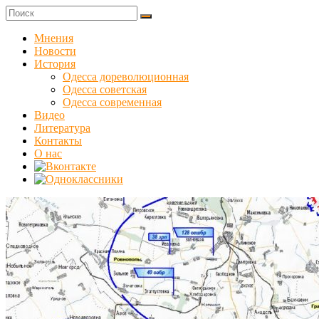
Skip
to
Куликовец
content
Мнения
Новости
Сайт
История
одесского
Одесса дореволюционная
сопротивления
Одесса советская
Одесса современная
Видео
Литература
Контакты
О нас