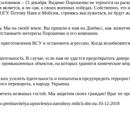
иловиков – 15 декабря. Видимо Порошенко не терпится на раско
м является, и он сам, о своих военных победах. Собственно, эт
ГУ. Потому Наев и Мойсюк, стремясь выслужиться, не будут жа
Мы на своей земле. Вы пришли к нам на Донбасс, как захватчи
отстаиваете интересы Порошенко и его компании.
иготовления ВСУ и остановить агрессию. Когда возобновятся бо
ительность. В случае, если нам не удастся предотвратить дивер
изи промышленных объектов, на которых хранятся химические веще
ских усилить бдительность и попытаться предупредить террорис
ого переворота, а народу Украины.
етить незваных гостей. Мы защитим своих граждан! Враг не пр
-predstavitelya-upravleniya-narodnoy-milicii-dnr-na-10-12-2018