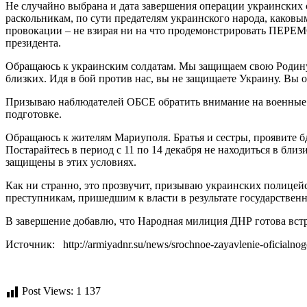
Не случайно выбрана и дата завершения операции украинских с
раскольникам, по сути предателям украинского народа, каковы
провокации – не взирая ни на что продемонстрировать ПЕРЕМО
президента.
Обращаюсь к украинским солдатам. Мы защищаем свою Родину. 
близких. Идя в бой против нас, вы не защищаете Украину. Вы 
Призываю наблюдателей ОБСЕ обратить внимание на военные пр
подготовке.
Обращаюсь к жителям Мариуполя. Братья и сестры, проявите бд
Постарайтесь в период с 11 по 14 декабря не находиться в бл
защищены в этих условиях.
Как ни странно, это прозвучит, призываю украинских полицей
преступникам, пришедшим к власти в результате государственн
В завершение добавлю, что Народная милиция ДНР готова встр
Источник: http://armiyadnr.su/news/srochnoe-zayavlenie-oficialnogo
Post Views:
1 137