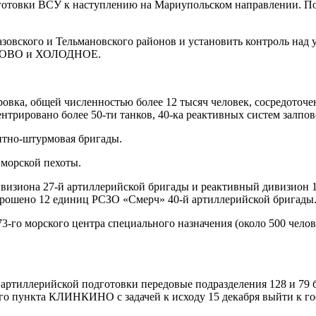
готовки ВСУ к наступлению на Мариупольском направлении. П
зовского и Тельмановского районов и установить контроль над
НЬКОВО и ХОЛОДНОЕ.
вка, общей численностью более 12 тысяч человек, сосредоточе
но более 50-ти танков, 40-ка реактивных систем залпового
нтно-штурмовая бригады.
 морской пехоты.
визиона 27-й артиллерийской бригады и реактивный дивизион 1
ошено 12 единиц РСЗО «Смерч» 40-й артиллерийской бригады
73-го морского центра специального назначения (около 500 чело
 артиллерийской подготовки передовые подразделения 128 и 79
ункта КЛИНКИНО с задачей к исходу 15 декабря выйти к гос