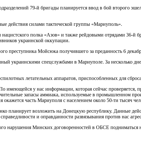
одразделений 79-й бригады планируется ввод в бой второго э
ые действия силами тактической группы «Мариуполь».
 нацистского полка «Азов» и также рейдовыми отрядами 36-й б
тивников украинской оккупации.
ого преступника Мойсюка получившего за преданность 6 декабр
нный украинскими спецслужбами в Мариуполе. За несколько дн
спилотных летательных аппаратов, приспособленных для сброса
По имеющейся у нас информации, которая сейчас проверяется, 
начительные запасы аммиака, используемые в промышленном про
я окажется часть Мариуполя с населением около 50-ти тысяч чел
нко планирует возложить на Донецкую республику. Данные дейс
справедливости и оправданности развязывания против нас агре
бого нарушения Минских договоренностей в ОБСЕ подниматься не