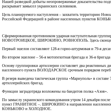
Нашей разведкой добыты неопровержимые доказательства под
раскрывает замысел украинских силовиков.
Цель планируемого наступления – захватить территорию Новоа
Российской Федерацией в районе населенных пунктов КО
Сформированная противником ударная наступательная группиро
НОВОТРОИЦКОЕ, ШИРОКИНО, РОВНОПОЛЬ. Здесь сконцентрирова
Первый эшелон составляют 128-я горно-штурмовая и 79-я деса
Во втором эшелоне – 56-я мотопехотная бригада и 36-я бригада
Основу группировки артиллерии составляет два реактивных ди
населенного пункта ВОЛОДАРСКОЕ срочным порядком перебр
В резерв выведена тактическая группа «Мариуполь» в составе 
артиллерийских бригад.
Функции заградотряда возложены на бандитов полка «Азов».
По замыслу украинского командования утром 14 декабря после
пункт ГРАНИТНОЕ –. ШИРОКИНО в направлении населенного п
КОНЬКОВО и ХОЛОДНОЕ.