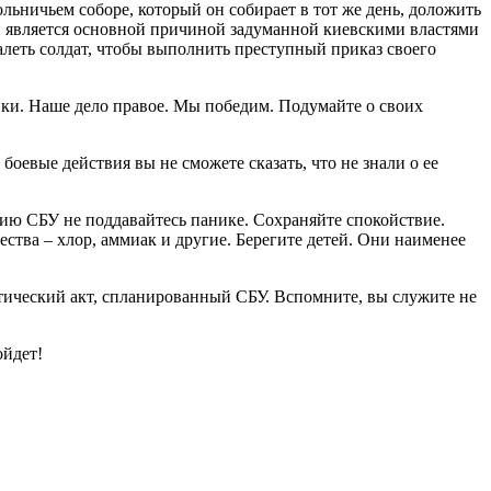
льничьем соборе, который он собирает в тот же день, доложить
о и является основной причиной задуманной киевскими властями
леть солдат, чтобы выполнить преступный приказ своего
ки. Наше дело правое. Мы победим. Подумайте о своих
евые действия вы не сможете сказать, что не знали о ее
сию СБУ не поддавайтесь панике. Сохраняйте спокойствие.
ства – хлор, аммиак и другие. Берегите детей. Они наименее
тический акт, спланированный СБУ. Вспомните, вы служите не
ойдет!