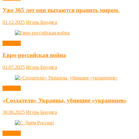
Уже 365 лет они пытаются править миром.
01.12.2025
Игорь Бродяга
Новости
Евро-российская война
01.07.2025
Игорь Бродяга
Новости
«Создатели» Украины, убившие «украинцев»
30.06.2025
Игорь Бродяга
Новости