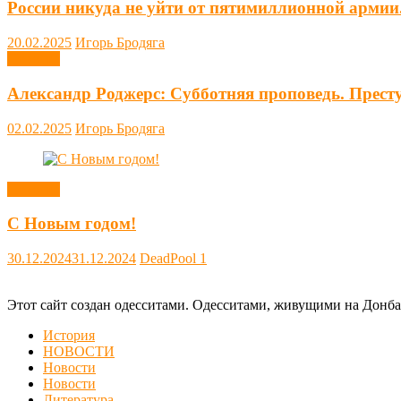
России никуда не уйти от пятимиллионной армии
20.02.2025
Игорь Бродяга
Новости
Александр Роджерс: Субботняя проповедь. Прест
02.02.2025
Игорь Бродяга
Новости
С Новым годом!
30.12.2024
31.12.2024
DeadPool
1
Этот сайт создан одесситами. Одесситами, живущими на Донба
История
НОВОСТИ
Новости
Новости
Литература