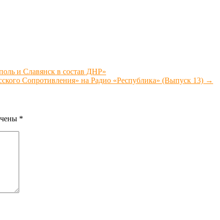
оль и Славянск в состав ДНР»
сского Сопротивления» на Радио «Республика» (Выпуск 13)
→
ечены
*