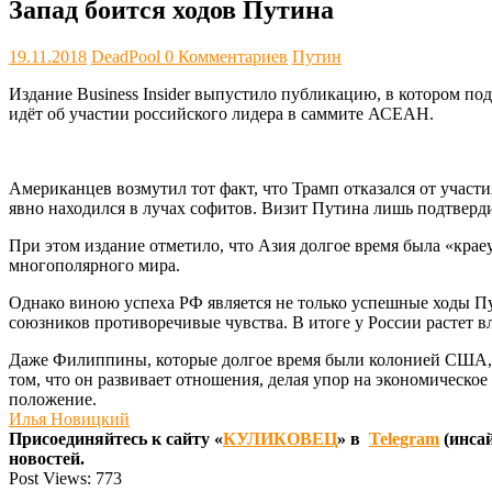
Запад боится ходов Путина
19.11.2018
DeadPool
0 Комментариев
Путин
Издание Business Insider выпустило публикацию, в котором по
идёт об участии российского лидера в саммите АСЕАН.
Американцев возмутил тот факт, что Трамп отказался от учас
явно находился в лучах софитов. Визит Путина лишь подтверди
При этом издание отметило, что Азия долгое время была «кра
многополярного мира.
Однако виною успеха РФ является не только успешные ходы Пу
союзников противоречивые чувства. В итоге у России растет в
Даже Филиппины, которые долгое время были колонией США, ра
том, что он развивает отношения, делая упор на экономическое
положение.
Илья Новицкий
Присоединяйтесь к сайту «
КУЛИКОВЕЦ
» в
Telegram
(инсай
новостей.
Post Views:
773