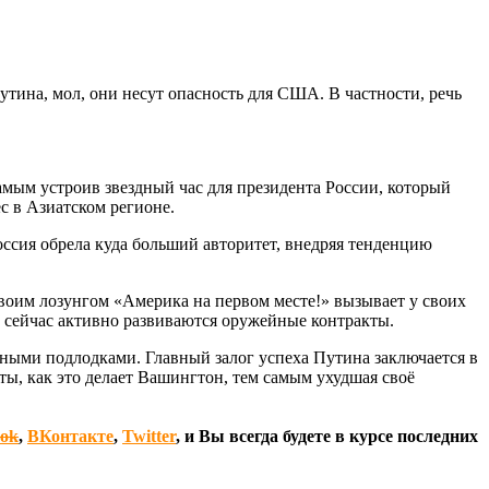
тина, мол, они несут опасность для США. В частности, речь
амым устроив звездный час для президента России, который
с в Азиатском регионе.
ссия обрела куда больший авторитет, внедряя тенденцию
своим лозунгом «Америка на первом месте!» вызывает у своих
и сейчас активно развиваются оружейные контракты.
нными подлодками. Главный залог успеха Путина заключается в
кты, как это делает Вашингтон, тем самым ухудшая своё
ook
,
ВКонтакте
,
Twitter
, и Вы всегда будете в курсе последних