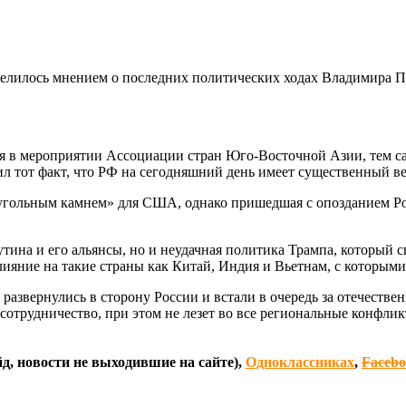
делилось мнением о последних политических ходах Владимира Пу
тия в мероприятии Ассоциации стран Юго-Восточной Азии, тем с
л тот факт, что РФ на сегодняшний день имеет существенный ве
еугольным камнем» для США, однако пришедшая с опозданием Ро
тина и его альянсы, но и неудачная политика Трампа, который 
лияние на такие страны как Китай, Индия и Вьетнам, с которым
звернулись в сторону России и встали в очередь за отечестве
 сотрудничество, при этом не лезет во все региональные конфли
д, новости не выходившие на сайте),
Одноклассниках
,
Faceb