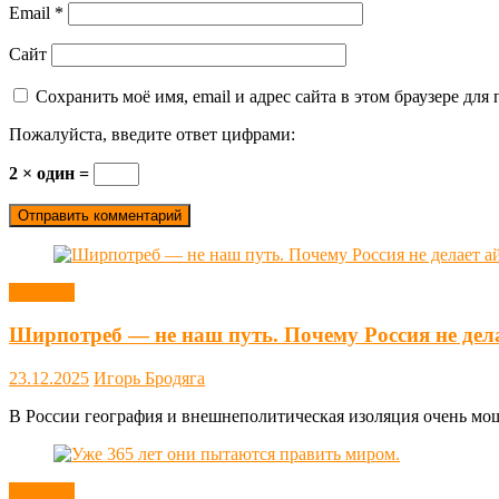
Email
*
Сайт
Сохранить моё имя, email и адрес сайта в этом браузере д
Пожалуйста, введите ответ цифрами:
2 × один =
Новости
Ширпотреб — не наш путь. Почему Россия не дел
23.12.2025
Игорь Бродяга
В России география и внешнеполитическая изоляция очень мощн
Новости