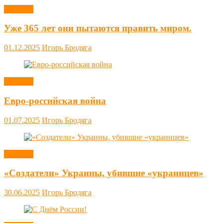
Новости
Уже 365 лет они пытаются править миром.
01.12.2025
Игорь Бродяга
Новости
Евро-российская война
01.07.2025
Игорь Бродяга
Новости
«Создатели» Украины, убившие «украинцев»
30.06.2025
Игорь Бродяга