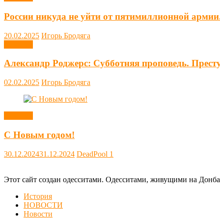
России никуда не уйти от пятимиллионной армии
20.02.2025
Игорь Бродяга
Новости
Александр Роджерс: Субботняя проповедь. Прест
02.02.2025
Игорь Бродяга
Новости
С Новым годом!
30.12.2024
31.12.2024
DeadPool
1
Этот сайт создан одесситами. Одесситами, живущими на Донба
История
НОВОСТИ
Новости