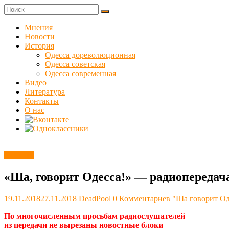
Skip
to
Куликовец
content
Мнения
Новости
Сайт
История
одесского
Одесса дореволюционная
сопротивления
Одесса советская
Одесса современная
Видео
Литература
Контакты
О нас
Новости
«Ша, говорит Одесса!» — радиопередач
19.11.2018
27.11.2018
DeadPool
0 Комментариев
"Ша говорит Од
По многочисленным просьбам радиослушателей
из передачи не вырезаны новостные блоки