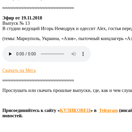
≈≈≈≈≈≈≈≈≈≈≈≈≈≈≈≈≈≈≈≈≈≈≈≈≈≈≈
Эфир от 19.11.2018
Выпуск № 13
В студии ведущий Игорь Немодрук и одессит Alex, гостья пер
(темы: Мариуполь, Украина, «Азов», пыточный концлагерь «Аэ
Скачать на Мега
≈≈≈≈≈≈≈≈≈≈≈≈≈≈≈≈≈≈≈≈≈≈≈≈≈≈≈
Прослушать или скачать прошлые выпуски, где, как и чем слуш
Присоединяйтесь к сайту «
КУЛИКОВЕЦ
» в
Telegram
(инсай
новостей.