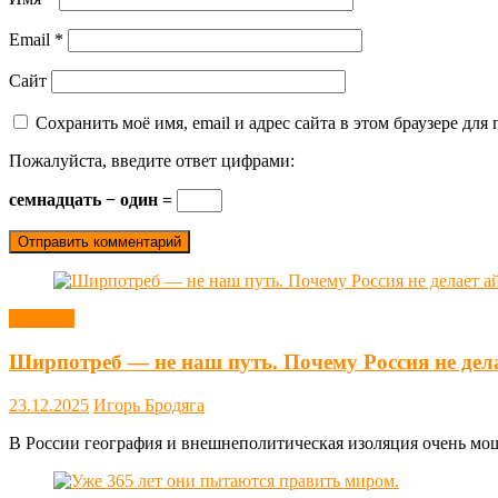
Email
*
Сайт
Сохранить моё имя, email и адрес сайта в этом браузере д
Пожалуйста, введите ответ цифрами:
семнадцать − один =
Новости
Ширпотреб — не наш путь. Почему Россия не дел
23.12.2025
Игорь Бродяга
В России география и внешнеполитическая изоляция очень мощн