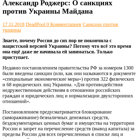
Александр Роджерс: О санкциях
против Украины Майдана
17.11.2018
DeadPool
0 Комментариев
Санкции против
украины
Знаете, почему Россия до сих пор не покончила с
нацистской версией Украины? Потому что всё это время
она ещё даже не начинала ей заниматься. Только
приступает.
Недавно постановлением правительства РФ за номером 1300
были введены санкции (или, как они называются в документе
«специальные экономические меры») против 322 физических
и 68 юридических лиц Украины. «Для противодействия
недружественным действиям в отношении российских
граждан и юридических лиц и нормализации двухсторонних
отношений».
Постановлением предусматривается блокирование
(замораживание) безналичных денежных средств,
бездокументарных ценных бумаг и имущества на территории
России и запрет на перечисление средств (вывод капитала) за
пределы России для всех перечисленных в списке лиц и