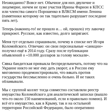
Неожиданно? Вовсе нет. Обычное для них двуличие и
лицемерие, ничем не хуже участия Ирины Фарион в КПСС
или членства самого Порошенко в ВЛКСМ имени Ленина
(памятники которому он так тщательно разрушает последние
пять лет).
Теперь (наконец-то! не прошло и… ой, прошло) эту лавочку
прикроют. Русские, как известно, долго запрягают.
Меня тут отдельно спрашивали, почему в списке нет Игоря
Коломойского. Отвечаю: он свои персональные «санкции»
получил ещё в 2014 году. Сразу после публикации
объявлений о «10.000 долларов за голову москаля».
Сявка бандитская привыкла беспредельничать, потому что на
Украине никто не мог ему дать укорот, а в России ему
мнговенно продемонстрировали, что вякать против
государства бессмысленно и очень больно. И не таких
обламывали.
Мы с группой коллег тогда совместно составляли реестр
имущества Коломойского для аналитической записки (вышло
что-то около 150 наименований, если я правильно помню). И
всё его имущество, как в Крыму, так и на остальной
территории Российской Федерации, было оперативно