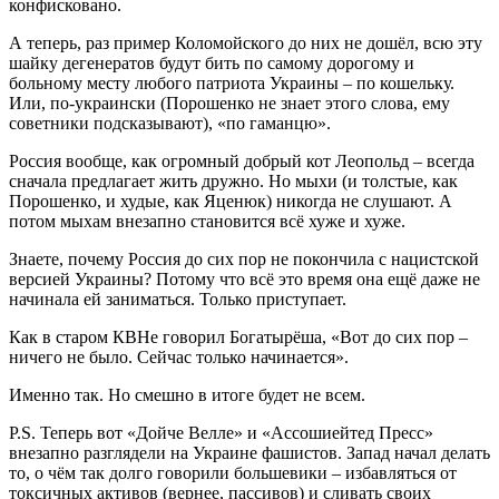
конфисковано.
А теперь, раз пример Коломойского до них не дошёл, всю эту
шайку дегенератов будут бить по самому дорогому и
больному месту любого патриота Украины – по кошельку.
Или, по-украински (Порошенко не знает этого слова, ему
советники подсказывают), «по гаманцю».
Россия вообще, как огромный добрый кот Леопольд – всегда
сначала предлагает жить дружно. Но мыхи (и толстые, как
Порошенко, и худые, как Яценюк) никогда не слушают. А
потом мыхам внезапно становится всё хуже и хуже.
Знаете, почему Россия до сих пор не покончила с нацистской
версией Украины? Потому что всё это время она ещё даже не
начинала ей заниматься. Только приступает.
Как в старом КВНе говорил Богатырёша, «Вот до сих пор –
ничего не было. Сейчас только начинается».
Именно так. Но смешно в итоге будет не всем.
P.S. Теперь вот «Дойче Велле» и «Ассошиейтед Пресс»
внезапно разглядели на Украине фашистов. Запад начал делать
то, о чём так долго говорили большевики – избавляться от
токсичных активов (вернее, пассивов) и сливать своих