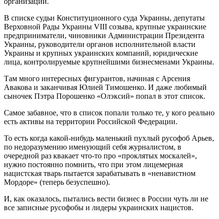
организаций.
В списке судьи Конституционного суда Украины, депутаты
Верховной Рады Украины VIII созыва, крупные украинские
предприниматели, чиновники Администрации Президента
Украины, руководители органов исполнительной власти
Украины и крупных украинских компаний, юридические
лица, контролируемые крупнейшими бизнесменами Украины.
Там много интересных фигурантов, начиная с Арсения
Авакова и заканчивая Юлией Тимошенко. И даже любимый
сыночек Пэтра Порошенко «Олэксий» попал в этот список.
Самое забавное, что в список попали только те, у кого реально
есть активы на территории Российской Федерации.
То есть когда какой-нибудь маленький пухлый русофоб Арьев,
по недоразумению именующий себя журналистом, в
очередной раз квакает что-то про «проклятых москалей»,
нужно постоянно помнить, что при этом лицемерная
нацистская тварь пытается зарабатывать в «ненавистном
Мордоре» (теперь безуспешно).
И, как оказалось, пытались вести бизнес в России чуть ли не
все записные русофобы и лидеры украинских нацистов.