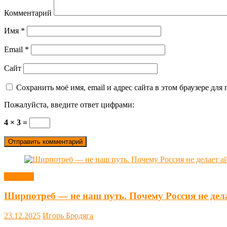
Комментарий
Имя
*
Email
*
Сайт
Сохранить моё имя, email и адрес сайта в этом браузере д
Пожалуйста, введите ответ цифрами:
4 × 3 =
Новости
Ширпотреб — не наш путь. Почему Россия не дел
23.12.2025
Игорь Бродяга