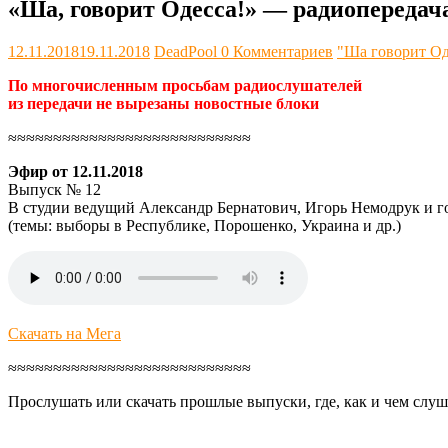
«Ша, говорит Одесса!» — радиопередач
12.11.2018
19.11.2018
DeadPool
0 Комментариев
"Ша говорит Од
По многочисленным просьбам радиослушателей
из передачи не вырезаны новостные блоки
≈≈≈≈≈≈≈≈≈≈≈≈≈≈≈≈≈≈≈≈≈≈≈≈≈≈≈
Эфир от 12.11.2018
Выпуск № 12
В студии ведущий Александр Бернатович, Игорь Немодрук и г
(темы: выборы в Республике, Порошенко, Украина и др.)
Скачать на Мега
≈≈≈≈≈≈≈≈≈≈≈≈≈≈≈≈≈≈≈≈≈≈≈≈≈≈≈
Прослушать или скачать прошлые выпуски, где, как и чем слуш