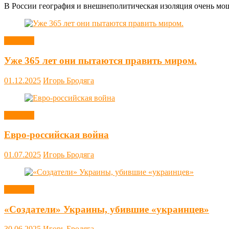
В России география и внешнеполитическая изоляция очень мощн
Новости
Уже 365 лет они пытаются править миром.
01.12.2025
Игорь Бродяга
Новости
Евро-российская война
01.07.2025
Игорь Бродяга
Новости
«Создатели» Украины, убившие «украинцев»
30.06.2025
Игорь Бродяга