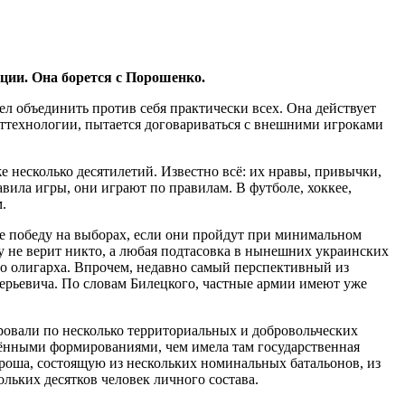
ции. Она борется с Порошенко.
 объединить против себя практически всех. Она действует
ттехнологии, пытается договариваться с внешними игроками
 несколько десятилетий. Известно всё: их нравы, привычки,
вила игры, они играют по правилам. В футболе, хоккее,
.
е победу на выборах, если они пройдут при минимальном
у не верит никто, а любая подтасовка в нынешних украинских
ого олигарха. Впрочем, недавно самый перспективный из
ерьевича. По словам Билецкого, частные армии имеют уже
ировали по несколько территориальных и добровольческих
жёнными формированиями, чем имела там государственная
роша, состоящую из нескольких номинальных батальонов, из
ольких десятков человек личного состава.