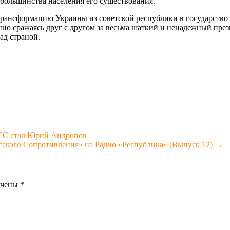
 большинства населения его существования.
 трансформацию Украины из советской республики в государств
но сражаясь друг с другом за весьма шаткий и ненадежный прези
ад страной.
ПСС стал Юрий Андропов
сского Сопротивления» на Радио «Республика» (Выпуск 12)
→
ечены
*