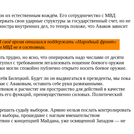
 он их естественным вождём. Его сотрудничество с МВД
ржать свои ударные структуры за государственный счет, но не
истра внутренних дел, то теперь похоже, что Аваков зависит
 В своё время отказался поддержать «Народный фронт»
м МВД не в состоянии.
ь трудно, но ясно, что оперировать надо числами от десяти
ступил с требованием легализовать ношение боевого оружия
ики могли спокойно публично открыто носить боевое оружие.
ебя Билецкий. Будет ли он выдвигаться в президенты, мы пока
учае с Аваковым, оставить себе руки развязанными.
виков и расчистят им пространство для действий в качестве
сть его функций, преимущественно силовых. Политический
 решить судьбу выборов. Армию нельзя послать контролировать
ает выборы, прошедшие с наглым вмешательством
тствии с концепцией Майдана, уже освященной Западом — не