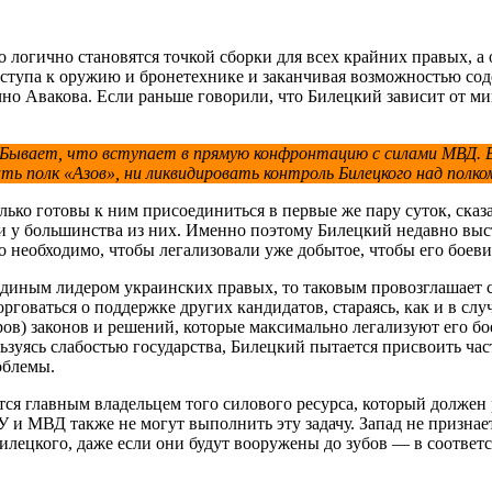
 логично становятся точкой сборки для всех крайних правых, а
оступа к оружию и бронетехнике и заканчивая возможностью соде
но Авакова. Если раньше говорили, что Билецкий зависит от мин
 Бывает, что вступает в прямую конфронтацию с силами МВД.
ь полк «Азов», ни ликвидировать контроль Билецкого над полко
ко готовы к ним присоединиться в первые же пару суток, сказат
или у большинства из них. Именно поэтому Билецкий недавно вы
о необходимо, чтобы легализовали уже добытое, чтобы его боев
 единым лидером украинских правых, то таковым провозглашает с
торговаться о поддержке других кандидатов, стараясь, как и в сл
ров) законов и решений, которые максимально легализуют его бое
зуясь слабостью государства, Билецкий пытается присвоить ча
облемы.
тся главным владельцем того силового ресурса, который должен
БУ и МВД также не могут выполнить эту задачу. Запад не призн
илецкого, даже если они будут вооружены до зубов — в соотве