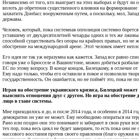
Независимо от того, кто выиграет на этих выборах и будут ли
вплоть до обретения существенного влияния на формирование 
захватить Донбасс вооруженным путем, а поскольку, мол, Запад 
державы.
Человек, который, пока системная оппозиция системно борется 
уставшему от двухдесятилетней чехарды одних и тех же лживы
способной существовать без опоры на крайних правых, но не ж
обострение на международной арене. Этот человек имеет неп
Его идея не так уж неразумна как кажется. Запад все равно сп
говоря уже о Брюсселе и Вашингтоне, можно добиться разбал
ЕС по этому вопросу. В конце концов, Билецкому, в отличие
Ему надо только, чтобы его оставили в покое и позволили твор
государственность. Он ошибается, но не поймёт это, пока не п
Играя на обострение украинского кризиса, Билецкий может
выяснять отношения друг с другом. Но игра на обострение
лицо в главе системы.
Мне приходилось и до, и после 2014 года, и особенно в 2014 г
демократии он уже не может. Ему необходимо опираться на тер
Рано или поздно они это понимают и забирают в свои руки всю 
тех пор, пока весь цикл не будет завершен, то есть пока они н
массового восстания против своего правления (благо оружия н