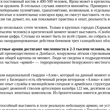
я постоянный костяк в 400-500 человек, Ярош может в кризисны
ым оружием. В отельных случаях имеются миномёты. Примерно т
алиберными пулемётами, гранатомётами, возможным, в отдельны
гатые и влиятельные олигархи вряд ли смогут выставить «в пол
сам так думает, но, как показывает практика и опыт, реальность
 нескольких сотен человек. Только в крупных городах (Харьков,
3 тысячи человек) в критический момент может выставить «Сво
шенная цифра. Столько их может быть по всей стране, но собрать
а скоординированные действия боевиков трех галицийских обла
тные армии достигают численности в 2-3 тысячи человек, па
ый преимущественно в Донбассе, вооружены лёгким стрелковым
и общей картины не меняют. Люди не сведены в подразделения,
тих частных «армий» — терроризирование безоружного местного 
лком национальной гвардии «Азов», который на данный момент н
нт у Билецкого есть обученный резерв ветеранов «Азова» в пять
 опыт службы в милицейском спецназе и армейских структурах 
обладает дюжиной стволов артиллерии калибра 122 мм, десятком 
еносных зенитных комплексов. Из бронетехники имеется десяток 
способный выставить в поле реальную небольшую армию, не у
 пытается договориться о совместных действиях с Тягнибоком,