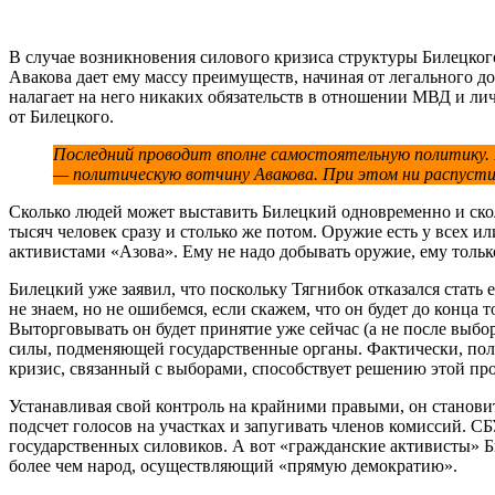
В случае возникновения силового кризиса структуры Билецкого
Авакова дает ему массу преимуществ, начиная от легального д
налагает на него никаких обязательств в отношении МВД и лич
от Билецкого.
Последний проводит вполне самостоятельную политику.
— политическую вотчину Авакова. При этом ни распустит
Сколько людей может выставить Билецкий одновременно и сколь
тысяч человек сразу и столько же потом. Оружие есть у всех 
активистами «Азова». Ему не надо добывать оружие, ему тольк
Билецкий уже заявил, что поскольку Тягнибок отказался стать
не знаем, но не ошибемся, если скажем, что он будет до конца 
Выторговывать он будет принятие уже сейчас (а не после выбо
силы, подменяющей государственные органы. Фактически, поль
кризис, связанный с выборами, способствует решению этой пр
Устанавливая свой контроль на крайними правыми, он станови
подсчет голосов на участках и запугивать членов комиссий. С
государственных силовиков. А вот «гражданские активисты» Б
более чем народ, осуществляющий «прямую демократию».