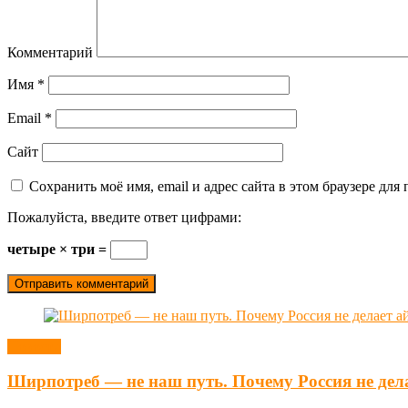
Комментарий
Имя
*
Email
*
Сайт
Сохранить моё имя, email и адрес сайта в этом браузере д
Пожалуйста, введите ответ цифрами:
четыре × три =
Новости
Ширпотреб — не наш путь. Почему Россия не дел