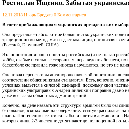
Ростислав Ищенко. Забытая украинска
12.11.2018
Игорь Бродяга
0 Комментариев
В свете приближающихся украинских президентских выборо
Она представляет абсолютное большинство украинских политик
традиционными методами: создает коалиции, организовывает 
(Россией, Германией, США).
Эта оппозиция хорошо понятна российским (и не только россий
хобби, слабые и сильные стороны, манера ведения бизнеса, по
баскетболе etc правила тоже иногда нарушаются, но это не в
Оценивая перспективы антипорошенковской оппозиции, внешни
соответствии общепринятым стандартам. Есть, конечно, мнени
условиях выльется в силовой сценарий, поскольку свои частны
украинских ультраправых Андрей Билецкий поправил давно не 
даже все главы областных администраций.
Конечно, на деле назвать эти структуры армиями было бы сли
батальонов, взятых ими на содержание, зачатую располагая н
власть. Постепенно все эти силы были влиты в армию или в 
которых лишь 2-3 численно дотягивают до полноценной роты, а 