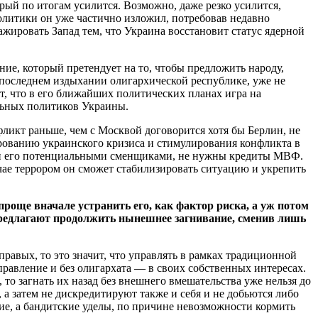
рый по итогам усилится. Возможно, даже резко усилится,
олитики он уже частично изложил, потребовав недавно
тажировать Запад тем, что Украина восстановит статус ядерной
ние, который претендует на то, чтобы предложить народу,
 последнем издыхании олигархической республике, уже не
т, что в его ближайших политических планах игра на
льных политиков Украины.
нфликт раньше, чем с Москвой договорится хотя бы Берлин, не
рованию украинского кризиса и стимулирования конфликта в
ак и его потенциальными сменщиками, не нужны кредиты МВФ.
лучае террором он сможет стабилизировать ситуацию и укрепить
роще вначале устранить его, как фактор риска, а уж потом
 предлагают продолжить нынешнее загнивание, сменив лишь
правых, то это значит, что управлять в рамках традиционной
правление и без олигархата — в своих собственных интересах.
то загнать их назад без внешнего вмешательства уже нельзя до
, а затем не дискредитируют также и себя и не добьются либо
кие, а бандитские уделы, по причине невозможности кормить