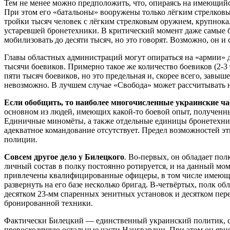
Тем не менее можно предположить, что, опираясь на имеющийс
При этом его «батальоны» вооружены только лёгким стрелков
тройки тысяч человек с лёгким стрелковым оружием, крупнок
устаревшей бронетехники. В критический момент даже самые бо
мобилизовать до десяти тысяч, но это говорят. Возможно, он и 
Главы областных администраций могут опираться на «армии» до
тысячи боевиков. Примерно такое же количество боевиков (2-
пяти тысяч боевиков, но это предельная и, скорее всего, завы
невозможно. В лучшем случае «Свобода» может рассчитывать н
Если обобщить, то наиболее многочисленные украинские час
основном из людей, имеющих какой-то боевой опыт, полученн
Единичные миномёты, а также отдельные единицы бронетехник
адекватное командование отсутствует. Предел возможностей э
полиции.
Совсем другое дело у Билецкого
. Во-первых, он обладает по
личный состав в полку постоянно ротируется, и на данный моме
привлечены квалифицированные офицеры, в том числе имеющие
развернуть на его базе несколько бригад. В-четвёртых, полк 
десятком 23-мм спаренных зенитных установок и десятком пер
бронированной техники.
Фактически Билецкий — единственный украинский политик, 
превосходящую остальные части Нацгвардии. При этом он явно