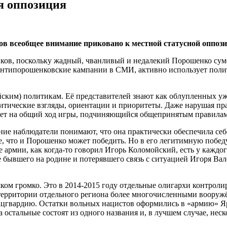
я оппозиция
в всеобщее внимание приковано к местной статусной оппози
ов, поскольку жадный, чванливый и недалекий Порошенко сумел
антипорошенковские кампании в СМИ, активно использует поли
ским) политикам. Её представителей знают как облупленных уже
литические взгляды, ориентации и приоритеты. Даже нарушая пра
лияет на общий ход игры, подчиняющийся общепринятым правилам
е наблюдатели понимают, что она практически обеспечила себ
е, что и Порошенко может победить. Но в его легитимную побед
е армии, как когда-то говорил Игорь Коломойский, есть у кажд
бывшего на родине и потерявшего связь с ситуацией Игоря Вал
шком громко. Это в 2014-2015 году отдельные олигархи контрол
а территории отдельного региона более многочисленными воору
Нацгвардию. Остатки вольных нацистов оформились в «армию» Я
остальные состоят из одного названия и, в лучшем случае, неск