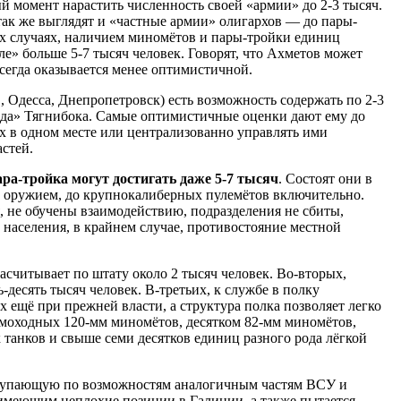
й момент нарастить численность своей «армии» до 2-3 тысяч.
ак же выглядят и «частные армии» олигархов — до пары-
х случаях, наличием миномётов и пары-тройки единиц
е» больше 5-7 тысяч человек. Говорят, что Ахметов может
 всегда оказывается менее оптимистичной.
 Одесса, Днепропетровск) есть возможность содержать по 2-3
бода» Тягнибока. Самые оптимистичные оценки дают ему до
 их в одном месте или централизованно управлять ими
стей.
ра-тройка могут достигать даже 5-7 тысяч
. Состоят они в
 оружием, до крупнокалиберных пулемётов включительно.
 не обучены взаимодействию, подразделения не сбиты,
населения, в крайнем случае, противостояние местной
асчитывает по штату около 2 тысяч человек. Во-вторых,
-десять тысяч человек. В-третьих, к службе в полку
ещё при прежней власти, а структура полка позволяет легко
самоходных 120-мм миномётов, десятком 82-мм миномётов,
танков и свыше семи десятков единиц разного рода лёгкой
ступающую по возможностям аналогичным частям ВСУ и
 имеющим неплохие позиции в Галиции, а также пытается