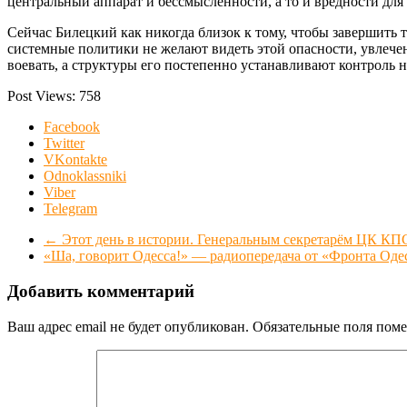
центральный аппарат и бессмысленности, а то и вредности для
Сейчас Билецкий как никогда близок к тому, чтобы завершить
системные политики не желают видеть этой опасности, увлечен
воевать, а структуры его постепенно устанавливают контроль н
Post Views:
758
Facebook
Twitter
VKontakte
Odnoklassniki
Viber
Telegram
←
Этот день в истории. Генеральным секретарём ЦК К
«Ша, говорит Одесса!» — радиопередача от «Фронта Оде
Добавить комментарий
Ваш адрес email не будет опубликован.
Обязательные поля пом