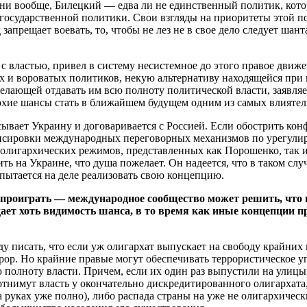
 они вообще, Билецкий — едва ли не единственный политик, кото
государственной политики. Свои взгляды на приоритеты этой п
запрещает воевать, то, чтобы не лез не в свое дело следует шан
с властью, привел в систему несистемное до этого правое движе
х и вороватых политиков, некую альтернативу находящейся при
елающей отдавать им всю полноту политической власти, заявляе
лохие шансы стать в ближайшем будущем одним из самых влияте
исывает Украину и договаривается с Россией. Если обострить ко
ансировки международных переговорных механизмов по урегули
 от олигархических режимов, представленных как Порошенко, т
ить на Украине, что душа пожелает. Он надеется, что в таком с
опытается на деле реализовать свою концепцию.
 проиграть — международное сообщество может решить, что п
 дает хоть видимость шанса, в то время как иные концепции
оду писать, что если уж олигархат выпускает на свободу крайних 
рор. Но крайние правые могут обеспечивать террористическое у
полноту власти. Причем, если их один раз выпустили на улицы, 
е отнимут власть у окончательно дискредитированного олигархата
а руках уже полно), либо распада страны на уже не олигархичес