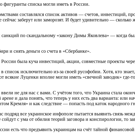
о фигуранты списка могли иметь в России.
ствами составлялся список активов — счетов, инвестиций, пр
йчас заберут или заморозят. И будет удивительно — сколько же
х санкций по скандальному «закону Димы Яковлева» — когда был
ири и снять деньги со счета в «Сбербанке».
в России была куча инвестиций, акции, совместные проекты чере
 список исключительно из-за своей русофобии. Хотя, кто знает
т всякие Луценки вполне могли иметь «свечной заводик» где-то 
и ввели не для нас с вами. С учётом того, что Украина стала ок
рене и дала понять, что теперь у них есть два варианта: или на
агентом Кремля» и как следствие — попасть под каток народного 
ас подряд все украинское инфополе пытается выявить связь меж
сойдут с ума от обилия теорий заговора и конспирологии, то за
 России есть что предъявить украинцам на счёт тайной финансов