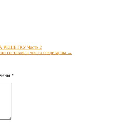
 РЕШЕТКУ Часть 2
сии составляла чья-то секретарша
→
ечены
*