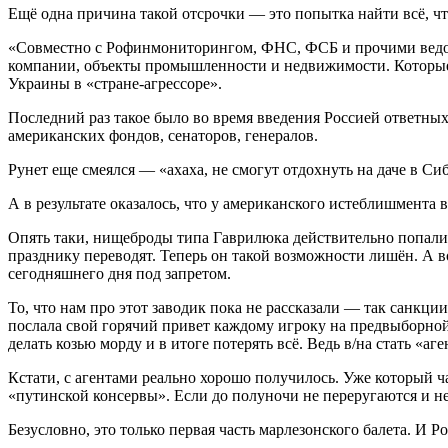
Ещё одна причина такой отсрочки — это попытка найти всё, чт
«Совместно с Рофинмониторингом, ФНС, ФСБ и прочими ведом
компании, объекты промышленности и недвижимости. Которые се
Украины в «стране-агрессоре».
Последний раз такое было во время введения Россией ответны
американских фондов, сенаторов, генералов.
Рунет еще смеялся — «ахаха, не смогут отдохнуть на даче в Сиб
А в результате оказалось, что у американского истеблишмента 
Опять таки, нищеброды типа Гаврилюка действительно попали в
празднику переводят. Теперь он такой возможности лишён. А во
сегодняшнего дня под запретом.
То, что нам про этот заводик пока не рассказали — так санкци
послала свой горячий привет каждому игроку на предвыборной а
делать козью морду и в итоге потерять всё. Ведь в/на стать «
Кстати, с агентами реально хорошо получилось. Уже который ч
«путинской консервы». Если до полуночи не переругаются и не 
Безусловно, это только первая часть марлезонского балета. И