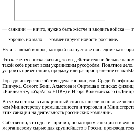
— санкции — ничто, нужно быть жёстче и вводить войска — э
— хорошо, но мало — комментируют новость россияне.
Ну и главный вопрос, который волнует две последние категори
Что касается списка физлиц, то он действительно больше нап
такой себе привет всем украинским русофобам. Понятное дело, 
устроить презентацию, продажу или распространение её «кнЫж
Гораздо интереснее обстоят дела с юрлицами. Среди бенефиц
Пинчука. Самого Бени, Ахметова и Фирташа в списках физлиц
«Ривнеазот», «УкрАгро НПК») и Игоря Коломойского («Днипро
В сухом остатке в санкционный список внесли основные эксп
чем Министерству промышленности и торговли и Министерству
этих санкций на деятельность российских компаний.
Собственно, это одна из причин, по которым санкции и введен
марганцевому сырью для крупнейшего в России производителя