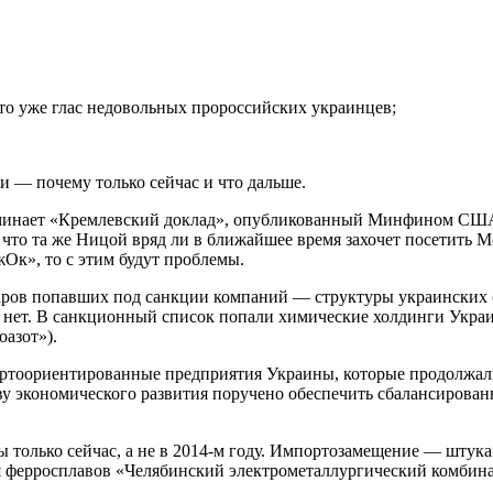
то уже глас недовольных пророссийских украинцев;
и — почему только сейчас и что дальше.
оминает «Кремлевский доклад», опубликованный Минфином США в
что та же Ницой вряд ли в ближайшее время захочет посетить Мо
Ок», то с этим будут проблемы.
иаров попавших под санкции компаний — структуры украинских 
 нет. В санкционный список попали химические холдинги Укра
азот»).
ортоориентированные предприятия Украины, которые продолжали
 экономического развития поручено обеспечить сбалансированн
ы только сейчас, а не в 2014-м году. Импортозамещение — штука
 ферросплавов «Челябинский электрометаллургический комбина