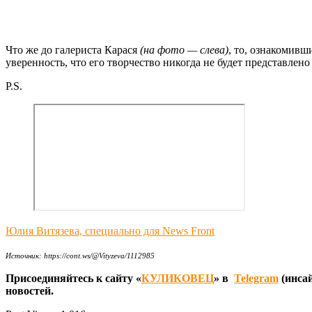
Что же до галериста Карася
(на фото — слева)
, то, ознакомивш
уверенность, что его творчество никогда не будет представлен
P.S.
Юлия Витязева, специально для News Front
Источник: https://cont.ws/@Vityzeva/1112985
Присоединяйтесь к сайту «
КУЛИКОВЕЦ
» в
Telegram
(инсай
новостей.