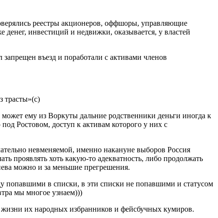
оверялись реестры акционеров, оффшоры, управляющие
 денег, инвестиций и недвижки, оказывается, у властей
 запрещен въезд и поработали с активами членов
з трасты»(с)
, может ему из Воркуты дальние родственники деньги иногда к
под Ростовом, доступ к активам которого у них с
ончательно невменяемой, именно накануне выборов Россия
чать проявлять хоть какую-то адекватность, либо продолжать
гнева можно и за меньшие прегрешения.
ду попавшими в списки, в эти списки не попавшими и статусом
втра мы многое узнаем)))
ой жизни их народных избранников и фейсбучных кумиров.