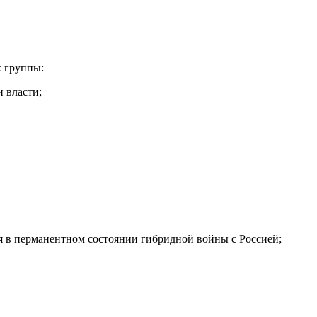
х группы:
 власти;
ся в перманентном состоянии гибридной войны с Россией;