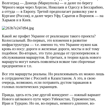
Волгоград — Донецк (Мариуполь) — и далее по берегу
Чёрного моря через Херсон, Николаев и Одессу в Бессарабию,
а оттуда — в Европу. Третий предполагает развилку уже в
Кургане (Россия), и далее через Уфу, Саратов и Воронеж — на
Харьков и в Киев.
Какой же профит Украине от реализации такого проекта?
Колоссальный. Во-первых, это вложения в развитие
инфраструктуры — т.е. именно то, что Украине нужно как
кровь из носу: дороги и железные дороги, мосты и всё тому
подобное. Во-вторых, это тупо доходы от грузоперевозок и
обслуживания маршрутов. В-третьих, в теории вдоль нового
маршрута могут начать появляться всякие там сборочные
предприятия и т.п.
Все эти маршруты реальны. Но реализовывать их можно лишь
в сотрудничестве с Россией и Казахстаном. А это, в свою
очередь, возможно, если потравить дустом тараканов в
головах политических украинцев.
Правда, здесь есть уже другой конкурент — южный вариант
Нового шёлкового пути через Узбекистан, Туркменистан,
Иран и Турцию. Но он, во-первых, немного длиннее, во-