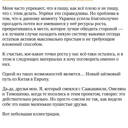
Меня часто упрекают, что я пишу, как всё плохо и не пишу,
что с этим делать. Упрёки эти справедливы. Но проблема в
том, что к данному моменту Украина успела благополучно
прогадить почти все имевшиеся у неё ресурсы роста,
превратившись в место, которое лучше обходить стороной —
а в лучшем случае наладить некую систему выкачки отсюда
остатков активов максимально простым и не требующим
вложений способом.
К счастью, кое-какие точки роста у нас всё-таки остались, и в
этом и следующих материалах я хочу поговорить именно о
них.
Одной из таких возможностей является… Новый шёлковый
путь из Китая в Европу.
Да-да, друзья мои. Я, который смеялся с Саакашвили, Омеляна
и Тимошенко, когда те носились в этим проектом, говорю: это
действительно реально. Но просто совсем не так, как видели
себе это наши маленькие пушистые друзья.
Вот небольшая иллюстрация.