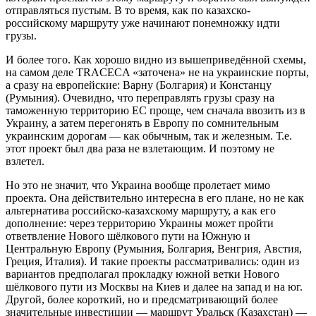
отправляться пустым. В то время, как по казахско-
российскому маршруту уже начинают понемножку идти
грузы.
И более того. Как хорошо видно из вышеприведённой схемы,
на самом деле TRACECA «заточена» не на украинские порты,
а сразу на европейские: Варну (Болгария) и Констанцу
(Румыния). Очевидно, что переправлять грузы сразу на
таможенную территорию ЕС проще, чем сначала ввозить из в
Украину, а затем перегонять в Европу по сомнительным
украинским дорогам — как обычным, так и железным. Т.е.
этот проект был два раза не взлетающим. И поэтому не
взлетел.
Но это не значит, что Украина вообще пролетает мимо
проекта. Она действительно интересна в его плане, но не как
альтернатива российско-казахскому маршруту, а как его
дополнение: через территорию Украины может пройти
ответвление Нового шёлкового пути на Южную и
Центральную Европу (Румыния, Болгария, Венгрия, Австия,
Греция, Италия). И такие проекты рассматривались: один из
вариантов предполагал прокладку южной ветки Нового
шёлкового пути из Москвы на Киев и далее на запад и на юг.
Другой, более короткий, но и предсматривающий более
значительные инвестиции — маршрут Уральск (Казахстан) —