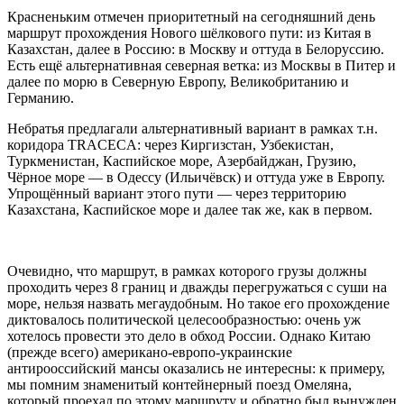
Красненьким отмечен приоритетный на сегодняшний день
маршрут прохождения Нового шёлкового пути: из Китая в
Казахстан, далее в Россию: в Москву и оттуда в Белоруссию.
Есть ещё альтернативная северная ветка: из Москвы в Питер и
далее по морю в Северную Европу, Великобританию и
Германию.
Небратья предлагали альтернативный вариант в рамках т.н.
коридора TRACECA: через Киргизстан, Узбекистан,
Туркменистан, Каспийское море, Азербайджан, Грузию,
Чёрное море — в Одессу (Ильичёвск) и оттуда уже в Европу.
Упрощённый вариант этого пути — через территорию
Казахстана, Каспийское море и далее так же, как в первом.
Очевидно, что маршрут, в рамках которого грузы должны
проходить через 8 границ и дважды перегружаться с суши на
море, нельзя назвать мегаудобным. Но такое его прохождение
диктовалось политической целесообразностью: очень уж
хотелось провести это дело в обход России. Однако Китаю
(прежде всего) американо-европо-украинские
антирооссийский мансы оказались не интересны: к примеру,
мы помним знаменитый контейнерный поезд Омеляна,
который проехал по этому маршруту и обратно был вынужден