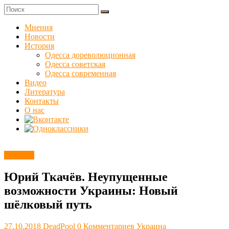
Skip
to
Куликовец
content
Мнения
Новости
Сайт
История
одесского
Одесса дореволюционная
сопротивления
Одесса советская
Одесса современная
Видео
Литература
Контакты
О нас
Новости
Юрий Ткачёв. Неупущенные
возможности Украины: Новый
шёлковый путь
27.10.2018
DeadPool
0 Комментариев
Украина