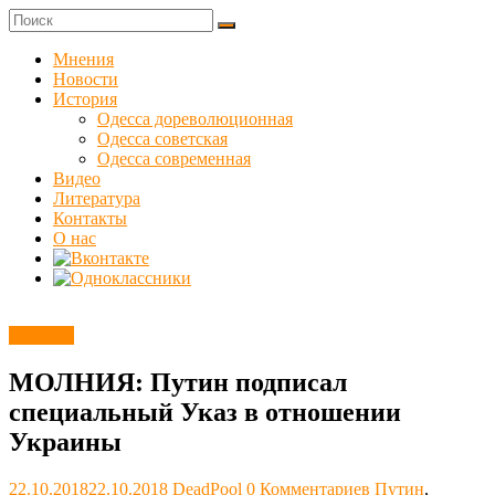
Skip
to
Куликовец
content
Мнения
Новости
Сайт
История
одесского
Одесса дореволюционная
сопротивления
Одесса советская
Одесса современная
Видео
Литература
Контакты
О нас
Новости
МОЛНИЯ: Путин подписал
специальный Указ в отношении
Украины
22.10.2018
22.10.2018
DeadPool
0 Комментариев
Путин
,