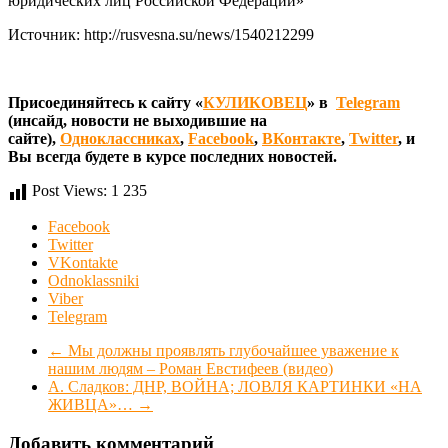
юридических лиц Российской Федерации»
Источник: http://rusvesna.su/news/1540212299
Присоединяйтесь к сайту «
КУЛИКОВЕЦ
» в
Telegram
(инсайд, новости не выходившие на
сайте),
Одноклассниках
,
Facebook
,
ВКонтакте
,
Twitter
, и
Вы всегда будете в курсе последних новостей.
Post Views:
1 235
Facebook
Twitter
VKontakte
Odnoklassniki
Viber
Telegram
←
Мы должны проявлять глубочайшее уважение к
нашим людям – Роман Евстифеев (видео)
А. Сладков: ДНР, ВОЙНА; ЛОВЛЯ КАРТИНКИ «НА
ЖИВЦА»…
→
Добавить комментарий