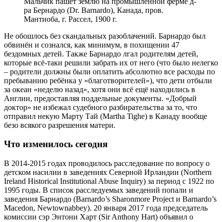
Мальчик пашет землю на промышленной ферме д-
ра Бернардо (Dr. Barnardo), Канада, пров.
Мантиоба, г. Рассел, 1900 г.
Не обошлось без скандальных разоблачений. Барнардо был
обвинён и сознался, как минимум, в похищении 47
бездомных детей. Также Барнардо лгал родителям детей,
которые всё-таки решили забрать их от него (что было нелегко
– родители должны были оплатить абсолютно все расходы по
пребыванию ребёнка у «благотворителей»), что дети отбыли
за океан «неделю назад», хотя они всё ещё находились в
Англии, предоставляя поддельные документы. «Добрый
доктор» не избежал судебного разбирательства за то, что
отправил некую Марту Тай (Martha Tighe) в Канаду вообще
безо всякого разрешения матери.
Что изменилось сегодня
В 2014-2015 годах проводилось расследование по вопросу о
детском насилии в заведениях Северной Ирландии (Northern
Ireland Historical Institutional Abuse Inquiry) за период с 1922 по
1995 годы. В список расследуемых заведений попали и
заведения Барнардо (Barnardo’s Sharonmore Project и Barnardo’s
Macedon, Newtownabbey). 20 января 2017 года председатель
комиссии сэр Энтони Харт (Sir Anthony Hart) объявил о