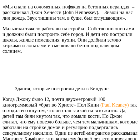
«Мы спали на соломенных тюфяках на бетонных верандах, –
рассказывал Джон Хенесси (John Hennessey). – Зимой на нас
лил дождь. Звук тишины там, в буше, был оглушающим».
Мальчики тяжело работали на стройке. Собственно они сами
и должны были построить себе город. И дети его построили –
школы, жилые помещения, кухни. Они долбили землю
кирками и лопатами и смешивали бетон под палящим
солнцем.
Здания, которые построили дети в Биндуне
Когда Джону было 12, почти двухметровый 100-
килограммовый «брат во Христе» Пол Кини
(Paul Keaney)
так
отходил его кнутом, что он стал заикой на всю жизнь. Да,
детей там били кнутом так, что ломали кости. Но Джон
считал, что ему повезло больше, чем тем мальчишкам, которые
работали на стройке домов и регулярно подвергались
сексуальному насилию. Один из детей-мигрантов рассказывал
Маргарет Хамфрис, что, когда ему было 5 лет, его привязали к