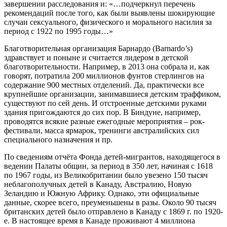
завершении расследования и: «…подчеркнул перечень
рекомендаций после того, как были выявлены шокирующие
случаи сексуального, физического и морального насилия за
период с 1922 по 1995 годы…»
Благотворительная организация Барнардо (Barnardo’s)
здравствует и поныне и считается лидером в детской
благотворительности. Например, в 2013 она собрала и, как
говорят, потратила 200 миллионов фунтов стерлингов на
содержание 900 местных отделений. Да, практически все
крупнейшие организации, занимавшиеся детским траффиком,
существуют по сей день. И отстроенные детскими руками
здания пригождаются до сих пор. В Биндуне, например,
проводятся всякие разные ежегодные мероприятия – рок-
фестивали, масса ярмарок, тренинги австралийских сил
специального назначения и пр.
По сведениям отчёта Фонда детей-мигрантов, находящегося в
ведении Палаты общин, за период в 350 лет, начиная с 1618
по 1967 годы, из Великобритании было увезено 150 тысяч
неблагополучных детей в Канаду, Австралию, Новую
Зеландию и Южную Африку. Однако, эти официальные
данные, скорее всего, преуменьшены в разы. Около 90 тысяч
британских детей было отправлено в Канаду с 1869 г. по 1920-
е. В настоящее время в Канаде проживают 4 миллиона