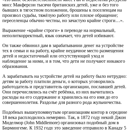
мисс Макферсон тысячи британских детей, уже и без того
бывших в тягостном положении, брошены к поселенцам на
произвол судьбы, тяжёлую работу или плохое обращение;
переселенцы обычно честны, но зачастую крайне строги…».
Выражение «крайне строги» в переводе на нормальный,
неполиткорректный, язык означает, что детей избивают.
Он также обвинил дам в зарабатывании денег на устройстве
тех в семьи и на работу, крайне неудачное место размещения
детей и недостаточный или отсутствующий уход и
наблюдение за ними, и в том, что дети не получают никакого
образования.
А зарабатывать на устройстве детей на работу было нетрудно:
детям за работу платили деньги, о которых уговорились
работодатель и представитель организации, пославшей детей.
Они перечислялись на счёт ребёнка, из них вычитались
расходы на его содержание и хранились на его имя до его
совершеннолетия. Раздолье для разного рода жульничества.
Подобных вышеупомянутым организациям контор в середине
18 века расплодилось немеряно. Так, в 1872 году некий Джон
Миделмор (John Middlemore) организовал подобный дом в
Бирмингеме. К 1932 году это заведение отправило в Канаду 5