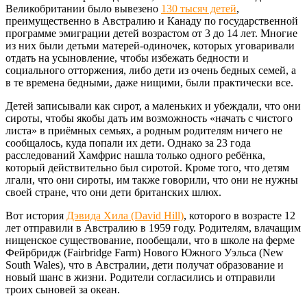
Великобритании было вывезено
130 тысяч детей
,
преимущественно в Австралию и Канаду по государственной
программе эмиграции детей возрастом от 3 до 14 лет. Многие
из них были детьми матерей-одиночек, которых уговаривали
отдать на усыновление, чтобы избежать бедности и
социального отторжения, либо дети из очень бедных семей, а
в те времена бедными, даже нищими, были практически все.
Детей записывали как сирот, а маленьких и убеждали, что они
сироты, чтобы якобы дать им возможность «начать с чистого
листа» в приёмных семьях, а родным родителям ничего не
сообщалось, куда попали их дети. Однако за 23 года
расследований Хамфрис нашла только одного ребёнка,
который действительно был сиротой. Кроме того, что детям
лгали, что они сироты, им также говорили, что они не нужны
своей стране, что они дети британских шлюх.
Вот история
Дэвида Хила (David Hill)
, которого в возрасте 12
лет отправили в Австралию в 1959 году. Родителям, влачащим
нищенское существование, пообещали, что в школе на ферме
Фейрбридж (Fairbridge Farm) Нового Южного Уэльса (New
South Wales), что в Австралии, дети получат образование и
новый шанс в жизни. Родители согласились и отправили
троих сыновей за океан.