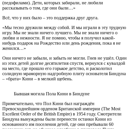
(педофилами). Дети, которых забирали, не любили
рассказывать о том, где они были…»
Всё, что у них было – это поддержка друг друга.
«Мы тесно дружили между собой. И мы играли в эту трудную
игру. Мы не знали ничего лучшего. Мы не знали ничего о
любви и нежности. Я не помню, чтобы я получил какой-
нибудь подарок на Рождество или день рождения, пока я не
женился…»
Они ничего не забыли, и забыть не могли. Гнев не ушёл. Один
из этих детей долгие десятилетия спустя, вернулся с кувалдой
на место, где прошло его горькое детство, и расколотил
солидную мраморную надгробную плиту основателя Биндуна
– «брата» Кини – в мелкий щебень.
Бывшая могила Пола Кини в Биндуне
Примечательно, что Пол Кини был награждён
Превосходнейшим орденом Британской империи (The Most
Excellent Order of the British Empire) в 1954 году. Смотрители
Биндуна вынуждены были перенести останки Кини из
основанного им поселения детей, где они пребывали 60