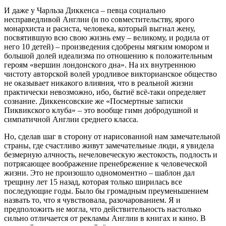
И даже у Чарльза Диккенса – певца социально
несправедливой Англии (и по совместительству, ярого
монархиста и расиста, человека, который выгнал жену,
посвятившую всю свою жизнь ему – великому, и родила от
него 10 детей) – произведения сдобрены мягким юмором и
большой долей идеализма по отношению к положительным
героям «вершин лондонского дна». На их внутреннюю
чистоту авторской волей уродливое викторианское общество
не оказывает никакого влияния, что в реальной жизни
практически невозможно, ибо, бытиё всё-таки определяет
сознание. Диккенсовские же «Посмертные записки
Пиквикского клуба» – это вообще гимн добродушной и
симпатичной Англии среднего класса.
Но, сделав шаг в сторону от нарисованной нам замечательной
страны, где счастливо живут замечательные люди, я увидела
безмерную алчность, нечеловеческую жестокость, подлость и
потрясающее воображение пренебрежение к человеческой
жизни. Это не произошло одномоментно – шаблон дал
трещину лет 15 назад, которая только ширилась все
последующие годы. Было бы громадным преуменьшением
назвать то, что я чувствовала, разочарованием. Я и
предположить не могла, что действительность настолько
сильно отличается от рекламы Англии в книгах и кино. В