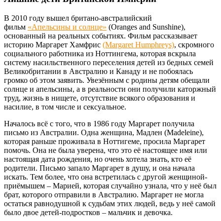
В 2010 году вышел британо-австралийский
фильм
«Апельсины и солнце»
(Oranges and Sunshine),
основанный на реальных событиях. Фильм рассказывает
историю Маргарет Хамфрис
(Margaret Humphreys)
, скромного
социального работника из Ноттингема, которая вскрыла
систему насильственного переселения детей из бедных семей
Великобритании в Австралию и Канаду и не побоялась
громко об этом заявить. Увезённым с родины детям обещали
солнце и апельсины, а в реальности они получили каторжный
труд, жизнь в нищете, отсутствие всякого образования и
насилие, в том числе и сексуальное.
Началось всё с того, что в 1986 году Маргарет получила
письмо из Австралии. Одна женщина, Мадлен (Madeleine),
которая раньше проживала в Ноттигеме, просила Маргарет
помочь. Она не была уверена, что это её настоящее имя или
настоящая дата рождения, но очень хотела знать, кто её
родители. Письмо запало Маргарет в душу, и она начала
искать. Тем более, что она встретилась с другой женщиной-
приёмышем – Марией, которая случайно узнала, что у неё был
брат, которого отправили в Австралию. Маргарет не могла
остаться равнодушной к судьбам этих людей, ведь у неё самой
было двое детей-подростков – мальчик и девочка.