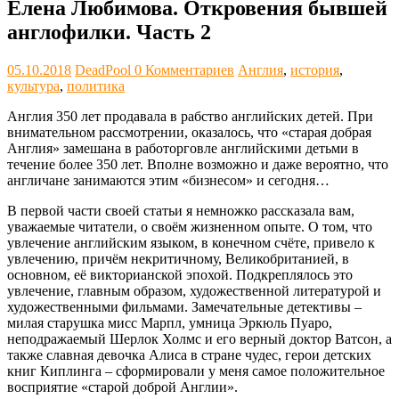
Елена Любимова. Откровения бывшей
англофилки. Часть 2
05.10.2018
DeadPool
0 Комментариев
Англия
,
история
,
культура
,
политика
Англия 350 лет продавала в рабство английских детей. При
внимательном рассмотрении, оказалось, что «старая добрая
Англия» замешана в работорговле английскими детьми в
течение более 350 лет. Вполне возможно и даже вероятно, что
англичане занимаются этим «бизнесом» и сегодня…
В первой части своей статьи я немножко рассказала вам,
уважаемые читатели, о своём жизненном опыте. О том, что
увлечение английским языком, в конечном счёте, привело к
увлечению, причём некритичному, Великобританией, в
основном, её викторианской эпохой. Подкреплялось это
увлечение, главным образом, художественной литературой и
художественными фильмами. Замечательные детективы –
милая старушка мисс Марпл, умница Эркюль Пуаро,
неподражаемый Шерлок Холмс и его верный доктор Ватсон, а
также славная девочка Алиса в стране чудес, герои детских
книг Киплинга – сформировали у меня самое положительное
восприятие «старой доброй Англии».