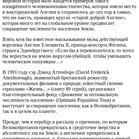
мировой истории мало найдётся примеров такого
изощрённого человеконенавистничества, которое имело место
в викторианской Англии и сохранилось до сих пор в самых,
что ни наесть, правящих кругах «старой доброй Англии»,
которая много лет на глобальном уровне продвигает
сокращение численности населения Земли.
Взять хотя бы известное высказывание мужа действующей
королевы Англии Елизаветы II, принца-консорта Филипа,
герцога Эдинбургского: «Если бы я перевоплотился, то хотел
бы вернуться на землю вирусом-убийцей, чтобы уменьшить
человеческие популяции…»
В 1991 году сэр Дэвид Аттенборо (David Frederick
Attenborough), знаменитый британский режиссёр
документальных фильмов о природе, известный своими
сериалами «Жизнь…» (снято 89 серий), организовал
благотворительный фонд «Движение за оптимальную
численность населения» (Optimum Population Trust) и
выступает за сокращение населения, как в Великобритании,
так и в целом на планете.
Прежде, чем я перейду к рассказу о причинах, по которым
Великобритания превратилась в средоточие зверства и
абсолютного зла на Земле, а англичане превратились в
изощрённых изуверов, я, благодаря комментариям к первой