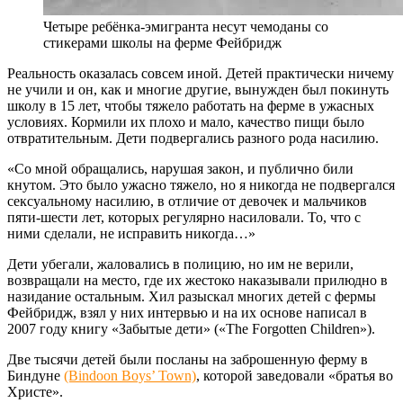
Четыре ребёнка-эмигранта несут чемоданы со
стикерами школы на ферме Фейбридж
Реальность оказалась совсем иной. Детей практически ничему
не учили и он, как и многие другие, вынужден был покинуть
школу в 15 лет, чтобы тяжело работать на ферме в ужасных
условиях. Кормили их плохо и мало, качество пищи было
отвратительным. Дети подвергались разного рода насилию.
«Со мной обращались, нарушая закон, и публично били
кнутом. Это было ужасно тяжело, но я никогда не подвергался
сексуальному насилию, в отличие от девочек и мальчиков
пяти-шести лет, которых регулярно насиловали. То, что с
ними сделали, не исправить никогда…»
Дети убегали, жаловались в полицию, но им не верили,
возвращали на место, где их жестоко наказывали прилюдно в
назидание остальным. Хил разыскал многих детей с фермы
Фейбридж, взял у них интервью и на их основе написал в
2007 году книгу «Забытые дети» («The Forgotten Children»).
Две тысячи детей были посланы на заброшенную ферму в
Биндуне
(Bindoon Boys’ Town)
, которой заведовали «братья во
Христе».