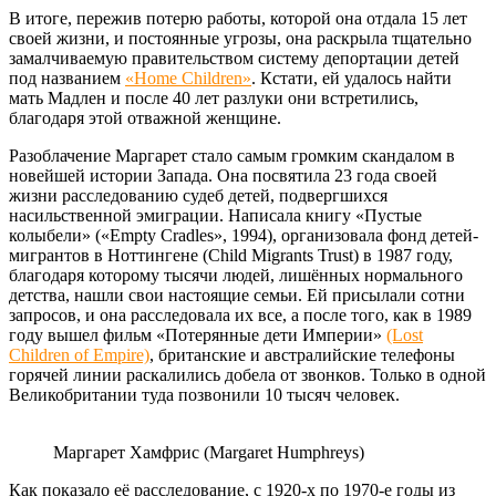
В итоге, пережив потерю работы, которой она отдала 15 лет
своей жизни, и постоянные угрозы, она раскрыла тщательно
замалчиваемую правительством систему депортации детей
под названием
«Home Children»
. Кстати, ей удалось найти
мать Мадлен и после 40 лет разлуки они встретились,
благодаря этой отважной женщине.
Разоблачение Маргарет стало самым громким скандалом в
новейшей истории Запада. Она посвятила 23 года своей
жизни расследованию судеб детей, подвергшихся
насильственной эмиграции. Написала книгу «Пустые
колыбели» («Empty Cradles», 1994), организовала фонд детей-
мигрантов в Ноттингене (Child Migrants Trust) в 1987 году,
благодаря которому тысячи людей, лишённых нормального
детства, нашли свои настоящие семьи. Ей присылали сотни
запросов, и она расследовала их все, а после того, как в 1989
году вышел фильм «Потерянные дети Империи»
(Lost
Children of Empire)
, британские и австралийские телефоны
горячей линии раскалились добела от звонков. Только в одной
Великобритании туда позвонили 10 тысяч человек.
Маргарет Хамфрис (Margaret Humphreys)
Как показало её расследование, с 1920-х по 1970-е годы из