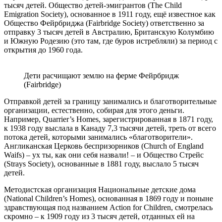
тысяч детей. Общество детей-эмигрантов (The Child
Emigration Society), основанное в 1911 году, ещё известное как
Общество Фейрбриджа (Fairbridge Society) ответственно за
отправку 3 тысяч детей в Австралию, Британскую Колумбию
и Южную Родезию (это там, где буров истребляли) за период с
открытия до 1960 года.
Дети расчищают землю на ферме Фейрбридж
(Fairbridge)
Отправкой детей за границу занимались и благотворительные
организации, естественно, собирая для этого деньги.
Например, Quarrier’s Homes, зарегистрированная в 1871 году,
к 1938 году выслала в Канаду 7,3 тысячи детей, треть от всего
потока детей, которыми занимались «благотворители».
Англиканская Церковь беспризорников (Church of England
Waifs) – ух ты, как они себя назвали! – и Общество Стрейс
(Strays Society), основанные в 1881 году, выслало 5 тысяч
детей.
Методистская организация Национальные детские дома
(National Children’s Homes), основанная в 1869 году и поныне
здравствующая под названием Action for Children, смотрелась
скромно – к 1909 году из 3 тысяч детей, отданных ей на