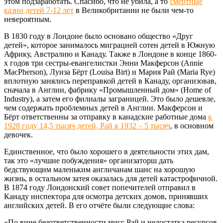
этом подзаработать. Спасибо, что не убила, а то
смертные
казни детей 7-12 лет
в Великобритании не были чем-то
невероятным.
В 1830 году в Лондоне было основано общество «Друг
детей», которое занималось миграцией сотен детей в Южную
Африку, Австралию и Канаду. Также в Лондоне в конце 1860-
х годов три сестры-евангелистки Энни Макферсон (Annie
MacPherson), Луиза Бёрт (Louisa Birt) и Мария Рай (Maria Rye)
вплотную занялись переправкой детей в Канаду, организовав,
сначала в Англии, фабрику «Промышленный дом» (Home of
Industry), а затем его филиалы заграницей. Это было дешевле,
чем содержать проблемных детей в Англии. Макферсон и
Бёрт ответственны за отправку в канадские работные дома
к
1928 году 14,5 тысяч детей, Рай к 1932 – 5 тысяч
, в основном
девочек.
Единственное, что было хорошего в деятельности этих дам,
так это «лучшие побуждения» организаторш дать
бедствующим маленьким англичанам шанс на хорошую
жизнь, в остальном затея оказалась для детей катастрофичной.
В 1874 году Лондонский совет попечителей отправил в
Канаду инспектора для осмотра детских домов, принявших
английских детей. В его отчёте были следующие слова:
«По вине безответственности мисс Рай и недостатка ресурсов