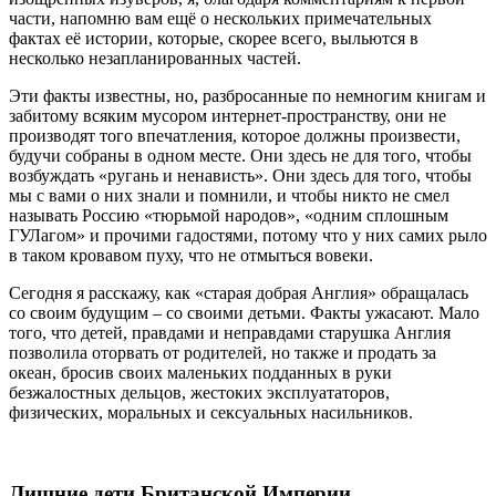
части, напомню вам ещё о нескольких примечательных
фактах её истории, которые, скорее всего, выльются в
несколько незапланированных частей.
Эти факты известны, но, разбросанные по немногим книгам и
забитому всяким мусором интернет-пространству, они не
производят того впечатления, которое должны произвести,
будучи собраны в одном месте. Они здесь не для того, чтобы
возбуждать «ругань и ненависть». Они здесь для того, чтобы
мы с вами о них знали и помнили, и чтобы никто не смел
называть Россию «тюрьмой народов», «одним сплошным
ГУЛагом» и прочими гадостями, потому что у них самих рыло
в таком кровавом пуху, что не отмыться вовеки.
Сегодня я расскажу, как «старая добрая Англия» обращалась
со своим будущим – со своими детьми. Факты ужасают. Мало
того, что детей, правдами и неправдами старушка Англия
позволила оторвать от родителей, но также и продать за
океан, бросив своих маленьких подданных в руки
безжалостных дельцов, жестоких эксплуататоров,
физических, моральных и сексуальных насильников.
Лишние дети Британской Империи