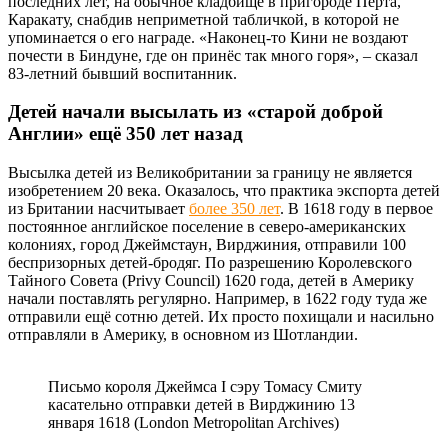
последних лет, на обычное кладбище в пригороде Перта,
Каракату, снабдив неприметной табличкой, в которой не
упоминается о его награде. «Наконец-то Кини не воздают
почести в Биндуне, где он принёс так много горя», – сказал
83-летний бывший воспитанник.
Детей начали высылать из «старой доброй
Англии» ещё 350 лет назад
Высылка детей из Великобритании за границу не является
изобретением 20 века. Оказалось, что практика экспорта детей
из Британии насчитывает
более 350 лет
. В 1618 году в первое
постоянное английское поселение в северо-американских
колониях, город Джеймстаун, Вирджиния, отправили 100
беспризорных детей-бродяг. По разрешению Королевского
Тайного Совета (Privy Council) 1620 года, детей в Америку
начали поставлять регулярно. Например, в 1622 году туда же
отправили ещё сотню детей. Их просто похищали и насильно
отправляли в Америку, в основном из Шотландии.
Письмо короля Джеймса I сэру Томасу Смиту
касательно отправки детей в Вирджинию 13
января 1618 (London Metropolitan Archives)