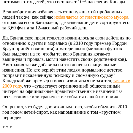
потомков этих детей, что составляет 10% населения Канады.
Великобритания избавлялась от ненужных ей проблемных
людей так же, как сейчас
избавляется от пластикового мусора
,
отправляя его в Бангладеш, где маленькие дети сортируют его
за 3,60 фунта за 12-часовый рабочий день.
Да, Британское правительство извинилось за свои действия по
отношению к детям и морально (в 2010 году премьер Гордон
Браун принёс извинения) и материально (миллион фунтов
был выделен на то, чтобы те, кого Британия когда-то
выкинула и продала, могли навестить своих родственников).
Австралия также добавила на это денег и официальные
извинения. Но кто вернёт этим людям нормальное детство,
поправит искалеченную психику и сломанную судьбу?
Канадский же премьер и вовсе извиняться не захотел,
заявив в
2009 году
, что «существует ограниченный общественный
интерес на официальные правительственные извинения за
несчастливые или трагические события нашей истории».
Он решил, что будет достаточным того, чтобы объявить 2010
год годом детей-сирот, как напоминание о том «грустном
периоде».
* * *