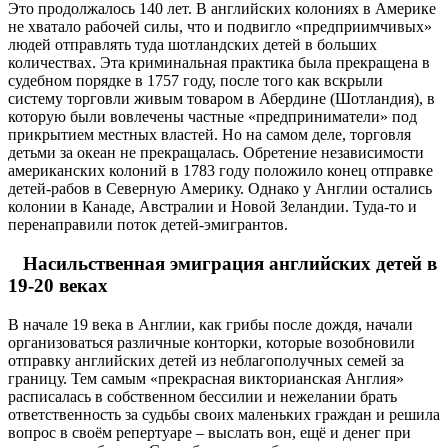
Это продолжалось 140 лет. В английских колониях в Америке
не хватало рабочей силы, что и подвигло «предприимчивых»
людей отправлять туда шотландских детей в больших
количествах. Эта криминальная практика была прекращена в
судебном порядке в 1757 году, после того как вскрыли
систему торговли живым товаром в Абердине (Шотландия), в
которую были вовлечены частные «предприниматели» под
прикрытием местных властей. Но на самом деле, торговля
детьми за океан не прекращалась. Обретение независимости
американских колоний в 1783 году положило конец отправке
детей-рабов в Северную Америку. Однако у Англии остались
колонии в Канаде, Австралии и Новой Зеландии. Туда-то и
перенаправили поток детей-эмигрантов.
Насильственная эмиграция английских детей в
19-20 веках
В начале 19 века в Англии, как грибы после дождя, начали
организоваться различные конторки, которые возобновили
отправку английских детей из неблагополучных семей за
границу. Тем самым «прекрасная викторианская Англия»
расписалась в собственном бессилии и нежелании брать
ответственность за судьбы своих маленьких граждан и решила
вопрос в своём репертуаре – выслать вон, ещё и денег при