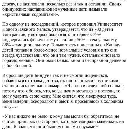
дереву, изнасиловали несколько раз и так и оставили. Своих
биндунских наставников измученные дети называли
«христианами-содомитами».
По одному из исследований, которое проводил Университет
Нового Южного Уэльса, утверждается, что из 700 детей-
эмигрантов, у которых было взято интервью, 79%
подвергались физическому насилию, 56% – сексуальному,
86% – эмоциональному. Только треть присланных в Канаду
детей попали в более-менее нормальные условия и то они
всегда чувствовали, что они там чужие, остальным повезло
гораздо меньше. Они были безмолвной и бесправной дешёвой
рабочей силой.
Выросшие дети Биндуна так и не смогли исцелиться,
избавиться от травм детства, их постоянными спутниками
становились ночные кошмары: «Я сплю в отдельной спальне,
потому что я боюсь, что, когда начну метаться в постели, то
могу ударить свою жену. Мне снится, что я вернулся туда,
меня заперли, оскорбляют и бьют. Я просыпаюсь в холодном
поту…»
«У нас никого не было, к кому мы могли бы обратиться, не
считая пришлых со стороны, которые забирали маленьких на
день. Я знаю, что они были «горными пауками»