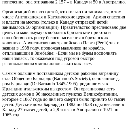
попечение, она отправила 2 157 – в Канаду и 50 в Австралию.
Организацией вывоза детей, кто только ни занимался, в том
числе Англиканская и Католические церкви, Армия спасения
и власти на местах (только в Канаду отправкой детей
занималось 50 организаций). Правительство преследовало две
цели: по максимуму освободить британские приюты и
способствовать росту белого населения в британских
колониях. Архиепископ австралийского Перта (Perth) так и
заявил в 1938 году, провожая мальчиков на корабль,
отплывавший в Зимбабве: «Если мы не будем восполнять
наши запасы, то окажемся под угрозой быстро
размножающихся миллионов азиатских рас».
Самым большим поставщиком детской рабсилы заграницу
стал Общество Барнардо (Barnardo’s Society), основанное д-
ром Барнардо (Dr Barnardo 1845-1905), родившимся в
Ирландии итальянским выкрестом. Он организовал сеть
детских домов в 96 населённых пунктах Великобритании,
которые с 1867 года до дня его смерти было принято 60 тысяч
детей. Детские дома Барнардо с 1882 по 1928 годы выслали в
Канаду 27 тысяч детей, и 2,8 тысяч в Австралию с 1921 по
1965 год.