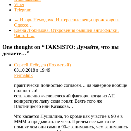
Viber
Telegram
←
Игорь Немодрук. Интересные вещи происходят в
Одессе…
Елена Любимова. Откровения бывшей англофилки.
Часть 1
→
One thought on “
TAKSISTO: Думайте, что вы
делаете…
”
Сергей Лебедев (Лохматый)
03.10.2018 в 19:49
Permalink
практически полностью согласен… да наверное вообще
полностью!
есть конечно «человеческий фактор», когда из АП
конкретную лажу сюда гонят. Взять того же
Плотницкого или Казакова…
Что касается Пушилина, то кроме как участие в 90-е в
МММ и предъявить не чего. Причем все как то не
помнят чем они сами в 90-е занимались, чем занимались