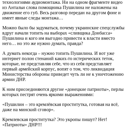
технологиями аудиомонтажа. Ни на одном фрагменте видео
из Антальи слова помощника Пушилина не наложены на
движение его губ. Весь разговор передан на другом фоне и
имеет явные следы монтажа…
Можно было бы задуматься, почему украинские спецслужбы
вдруг начали топить на выборах «сливщика Донбасса»
Пушилина и кого им выгодно привести к власти вместо
него… но это же нужно думать, правда?
А думать некогда – нужно топить Пушилина. И вот уже
интернет полон стенаний каких-то истерических теток,
которые, не представляя себе, что из себя представляет
первый армейский корпус, вопят о том, что ликвидация
Министерства обороны приведет чуть ли не к уничтожению
армии ДНР.
К ним присоединяются другие «донецкие патриоты», перлы
которых пестрят очень яркими выражениями:
«Пушилин – это кремлёвская проститутка, готовая на всё,
даже на минский сговор».
Кремлевская проститутка? Это укропы пишут? Нет!
«Патриоты» ДНР!!!