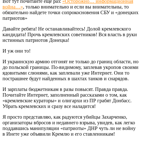
Вот тут почитайте еще раз:
«Осторожно… информационная
война…»
, только внимательно и если вы внимательны, то
обязательно найдете точки сопрокосновения СБУ и «донецких
патриотов»
Давайте ребята! Не останавливайтесь! Долой кремлевского
кандидата! Прочь кремлевских советников! Вся власть в руки
истинных патриотов Донецка!
И уж они то!
И украинскую армию отгонят не только до границ области, но
до польской границы. По-видимому, заплевав укропов своими
ядовитыми слюнями, как заплевали уже Интернет. Они то
пострашнее будут найденных в шахтах танков и снарядов.
И зарплаты бюджетникам в разы повысят. Правда правда.
Почитайте Интернет, заполненный рассказами о том, как
«кремлевские кураторы» и олигархи из ПР грабят Донбасс.
Убрать кремлевских и сразу все наладится!
Я просто представляю, как радуются убийцы Захарченко,
организаторы вбросов и недавнего взрыва, увидев, как легко
поддавшись манипуляции «патриоты» ДНР чуть ли не войну
в Инете уже объявили Кремлю и его ставленникам!