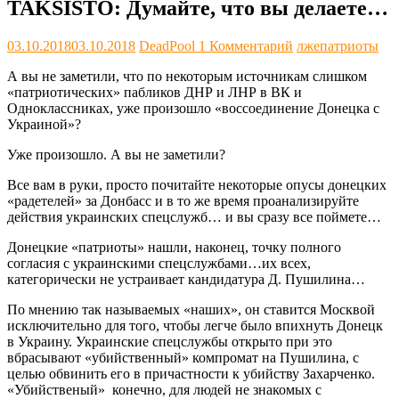
TAKSISTO: Думайте, что вы делаете…
03.10.2018
03.10.2018
DeadPool
1 Комментарий
лжепатриоты
А вы не заметили, что по некоторым источникам слишком
«патриотических» пабликов ДНР и ЛНР в ВК и
Одноклассниках, уже произошло «воссоединение Донецка с
Украиной»?
Уже произошло. А вы не заметили?
Все вам в руки, просто почитайте некоторые опусы донецких
«радетелей» за Донбасс и в то же время проанализируйте
действия украинских спецслужб… и вы сразу все поймете…
Донецкие «патриоты» нашли, наконец, точку полного
согласия с украинскими спецслужбами…их всех,
категорически не устраивает кандидатура Д. Пушилина…
По мнению так называемых «наших», он ставится Москвой
исключительно для того, чтобы легче было впихнуть Донецк
в Украину. Украинские спецслужбы открыто при это
вбрасывают «убийственный» компромат на Пушилина, с
целью обвинить его в причастности к убийству Захарченко.
«Убийственый» конечно, для людей не знакомых с