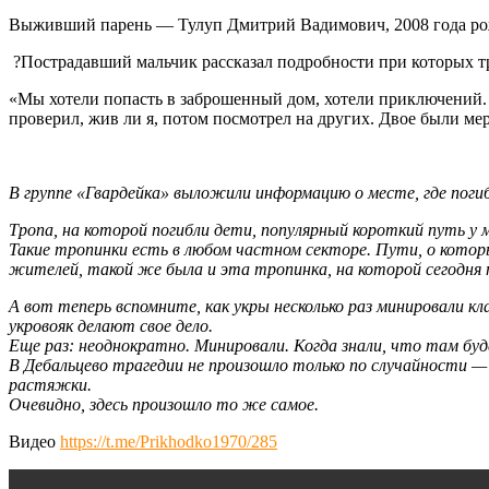
Выживший парень — Тулуп Дмитрий Вадимович, 2008 года р
​​ ?Пострадавший мальчик рассказал подробности при которых т
«Мы хотели попасть в заброшенный дом, хотели приключений. Р
проверил, жив ли я, потом посмотрел на других. Двое были мер
В группе «Гвардейка» выложили информацию о месте, где поги
Тропа, на которой погибли дети, популярный короткий путь у
Такие тропинки есть в любом частном секторе. Пути, о которы
жителей, такой же была и эта тропинка, на которой сегодня 
А вот теперь вспомните, как укры несколько раз минировали к
укровояк делают свое дело.
Еще раз: неоднократно. Минировали. Когда знали, что там буд
В Дебальцево трагедии не произошло только по случайности 
растяжки.
Очевидно, здесь произошло то же самое.
Видео
https://t.me/Prikhodko1970/285