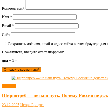
Комментарий
Имя
*
Email
*
Сайт
Сохранить моё имя, email и адрес сайта в этом браузере д
Пожалуйста, введите ответ цифрами:
два − 1 =
Новости
Ширпотреб — не наш путь. Почему Россия не дел
23.12.2025
Игорь Бродяга