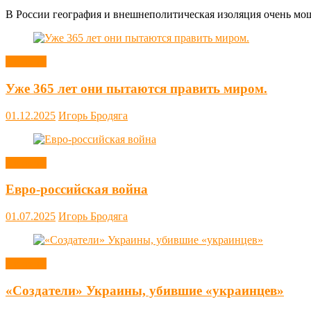
В России география и внешнеполитическая изоляция очень мощн
Новости
Уже 365 лет они пытаются править миром.
01.12.2025
Игорь Бродяга
Новости
Евро-российская война
01.07.2025
Игорь Бродяга
Новости
«Создатели» Украины, убившие «украинцев»