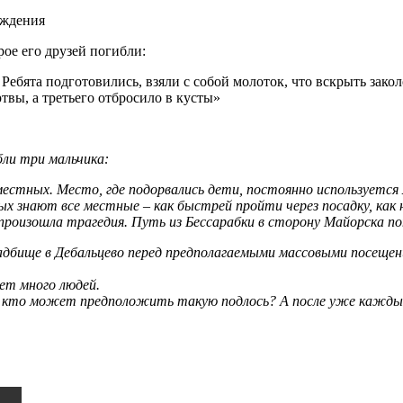
ождения
рое его друзей погибли:
ебята подготовились, взяли с собой молоток, что вскрыть закол
твы, а третьего отбросило в кусты»
бли три мальчика:
 местных. Место, где подорвались дети, постоянно использует
х знают все местные – как быстрей пройти через посадку, как н
произошла трагедия. Путь из Бессарабки в сторону Майорска по
ладбище в Дебальцево перед предполагаемыми массовыми посещени
ет много людей.
— кто может предположить такую подлось? А после уже каждый