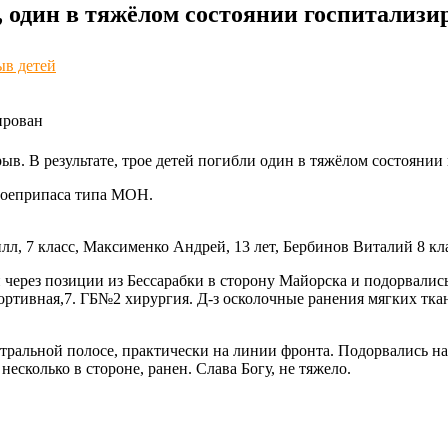
ли, один в тяжёлом состоянии госпитал
ыв детей
ирован
рыв. В результате, трое детей погибли один в тяжёлом состояни
боеприпаса типа МОН.
, 7 класс, Максименко Андрей, 13 лет, Бербинов Виталий 8 кла
 через позиции из Бессарабки в сторону Майорска и подорвались
тивная,7. ГБ№2 хирургия. Д-з осколочные ранения мягких ткан
йтральной полосе, практически на линии фронта. Подорвались н
есколько в стороне, ранен. Слава Богу, не тяжело.