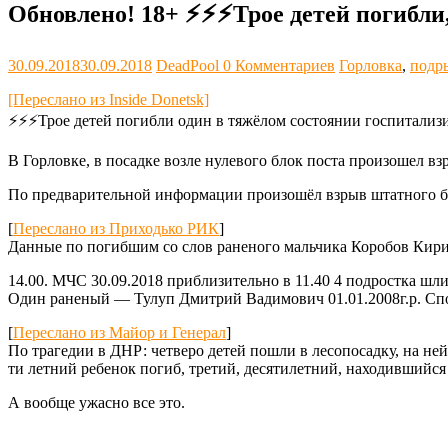
Обновлено! 18+ ⚡️⚡️⚡️Трое детей погиб
30.09.2018
30.09.2018
DeadPool
0 Комментариев
Горловка
,
подр
[Переслано из Inside Donetsk]
⚡️⚡️⚡️Трое детей погибли один в тяжёлом состоянии госпитализ
В Горловке, в посадке возле нулевого блок поста произошел вз
По предварительной информации произошёл взрыв штатного 
[
Переслано из Приходько РИК
]
Данные по погибшим со слов раненого мальчика Коробов Кирилл
14.00. МЧС 30.09.2018 приблизительно в 11.40 4 подростка шли
Один раненый — Тулуп Дмитрий Вадимович 01.01.2008г.р. Спор
[
Переслано из Майор и Генерал
]
По трагедии в ДНР: четверо детей пошли в лесопосадку, на не
ти летний ребенок погиб, третий, десятилетний, находившийся н
А вообще ужасно все это.