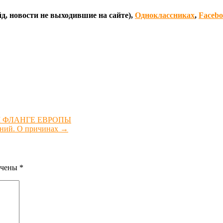
д, новости не выходившие на сайте),
Одноклассниках
,
Faceb
М ФЛАНГЕ ЕВРОПЫ
аний. О причинах
→
ечены
*