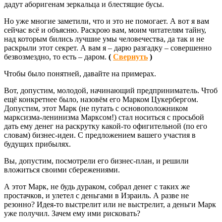
дадут аборигенам зеркальца и блестящие бусы.
Но уже многие заметили, что и это не помогает. А вот я вам
сейчас всё и объясню. Раскрою вам, моим читателям тайну,
над которым бились лучшие умы человечества, да так и не
раскрыли этот секрет. А вам я – дарю разгадку – совершенно
безвозмездно, то есть – даром.
(
Свернуть
)
Чтобы было понятней, давайте на примерах.
Вот, допустим, молодой, начинающий предприниматель. Чтоб
ещё конкретнее было, назовём его Марком Цукербергом.
Допустим, этот Марк (не путать с основоположником
марксизма-ленинизма Марксом!) стал носиться с просьбой
дать ему денег на раскрутку какой-то офигительной (по его
словам) бизнес-идеи. С предложением вашего участия в
будущих прибылях.
Вы, допустим, посмотрели его бизнес-план, и решили
вложиться своими сбережениями.
А этот Марк, не будь дураком, собрал денег с таких же
простачков, и улетел с деньгами в Израиль. А разве не
резонно? Идея-то выстрелит или не выстрелит, а деньги Марк
уже получил. Зачем ему ими рисковать?