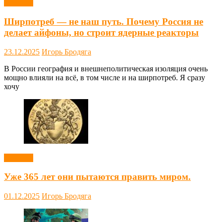
Новости
Ширпотреб — не наш путь. Почему Россия не
делает айфоны, но строит ядерные реакторы
23.12.2025
Игорь Бродяга
В России география и внешнеполитическая изоляция очень
мощно влияли на всё, в том числе и на ширпотреб. Я сразу
хочу
Новости
Уже 365 лет они пытаются править миром.
01.12.2025
Игорь Бродяга