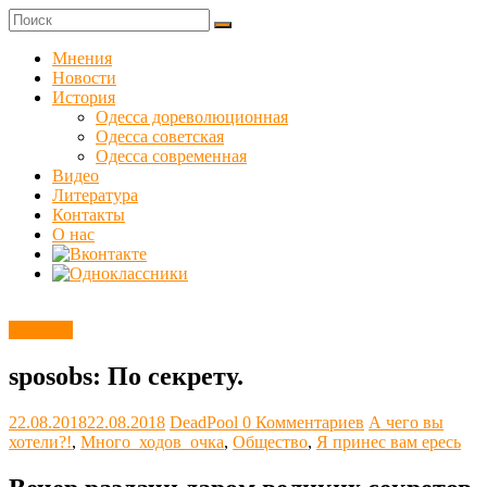
Skip
to
Куликовец
content
Мнения
Новости
Сайт
История
одесского
Одесса дореволюционная
сопротивления
Одесса советская
Одесса современная
Видео
Литература
Контакты
О нас
Новости
sposobs: По секрету.
22.08.2018
22.08.2018
DeadPool
0 Комментариев
А чего вы
хотели?!
,
Много_ходов_очка
,
Общество
,
Я принес вам ересь