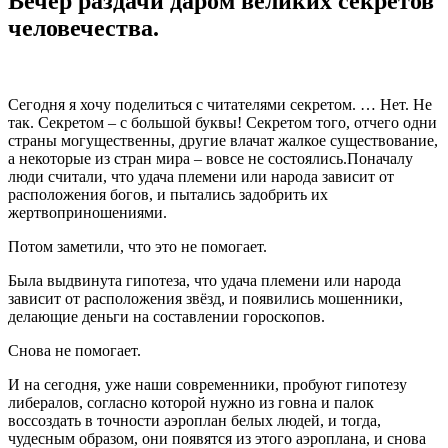
Вечер раздачи даром великих секретов
человечества.
Сегодня я хочу поделиться с читателями секретом. … Нет. Не
так. Секретом – с большой буквы! Секретом того, отчего одни
страны могущественны, другие влачат жалкое существование,
а некоторые из стран мира – вовсе не состоялись.Поначалу
люди считали, что удача племени или народа зависит от
расположения богов, и пытались задобрить их
жертвоприношениями.
Потом заметили, что это не помогает.
Была выдвинута гипотеза, что удача племени или народа
зависит от расположения звёзд, и появились мошенники,
делающие деньги на составлении гороскопов.
Снова не помогает.
И на сегодня, уже наши современники, пробуют гипотезу
либералов, согласно которой нужно из говна и палок
воссоздать в точности аэроплан белых людей, и тогда,
чудесным образом, они появятся из этого аэроплана, и снова