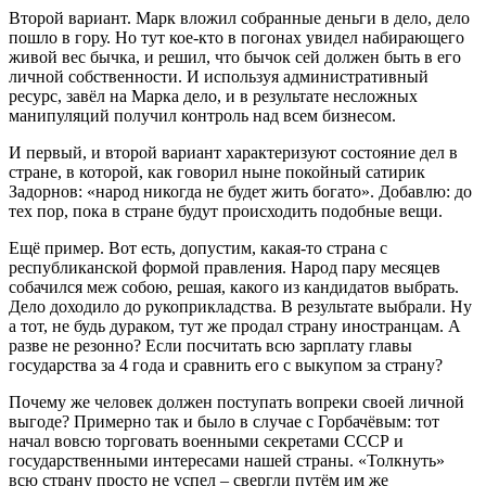
Второй вариант. Марк вложил собранные деньги в дело, дело
пошло в гору. Но тут кое-кто в погонах увидел набирающего
живой вес бычка, и решил, что бычок сей должен быть в его
личной собственности. И используя административный
ресурс, завёл на Марка дело, и в результате несложных
манипуляций получил контроль над всем бизнесом.
И первый, и второй вариант характеризуют состояние дел в
стране, в которой, как говорил ныне покойный сатирик
Задорнов: «народ никогда не будет жить богато». Добавлю: до
тех пор, пока в стране будут происходить подобные вещи.
Ещё пример. Вот есть, допустим, какая-то страна с
республиканской формой правления. Народ пару месяцев
собачился меж собою, решая, какого из кандидатов выбрать.
Дело доходило до рукоприкладства. В результате выбрали. Ну
а тот, не будь дураком, тут же продал страну иностранцам. А
разве не резонно? Если посчитать всю зарплату главы
государства за 4 года и сравнить его с выкупом за страну?
Почему же человек должен поступать вопреки своей личной
выгоде? Примерно так и было в случае с Горбачёвым: тот
начал вовсю торговать военными секретами СССР и
государственными интересами нашей страны. «Толкнуть»
всю страну просто не успел – свергли путём им же