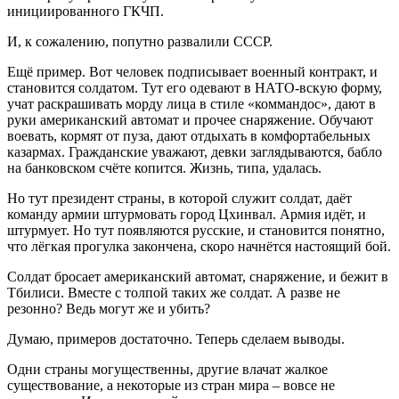
инициированного ГКЧП.
И, к сожалению, попутно развалили СССР.
Ещё пример. Вот человек подписывает военный контракт, и
становится солдатом. Тут его одевают в НАТО-вскую форму,
учат раскрашивать морду лица в стиле «коммандос», дают в
руки американский автомат и прочее снаряжение. Обучают
воевать, кормят от пуза, дают отдыхать в комфортабельных
казармах. Гражданские уважают, девки заглядываются, бабло
на банковском счёте копится. Жизнь, типа, удалась.
Но тут президент страны, в которой служит солдат, даёт
команду армии штурмовать город Цхинвал. Армия идёт, и
штурмует. Но тут появляются русские, и становится понятно,
что лёгкая прогулка закончена, скоро начнётся настоящий бой.
Солдат бросает американский автомат, снаряжение, и бежит в
Тбилиси. Вместе с толпой таких же солдат. А разве не
резонно? Ведь могут же и убить?
Думаю, примеров достаточно. Теперь сделаем выводы.
Одни страны могущественны, другие влачат жалкое
существование, а некоторые из стран мира – вовсе не