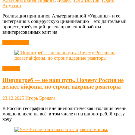
Альтернативная Украина
,
Добасс
,
Юго-Восток
,
Юрий
Апухтин
Реализация принципов Альтернативной «Украины» и ее
интеграция в общерусскую цивилизацию – это длительный
процесс, требующий целенаправленной работы
заинтересованных элит на
Читать далее
Новости
Ширпотреб — не наш путь. Почему Россия не
делает айфоны, но строит ядерные реакторы
23.12.2025
Игорь Бродяга
В России география и внешнеполитическая изоляция очень
мощно влияли на всё, в том числе и на ширпотреб. Я сразу
хочу