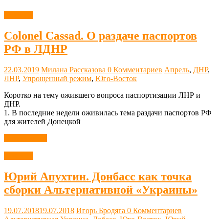
Новости
Colonel Cassad. О раздаче паспортов
РФ в ЛДНР
22.03.2019
Милана Рассказова
0 Комментариев
Апрель
,
ДНР
,
ЛНР
,
Упрощенный режим
,
Юго-Восток
Коротко на тему ожившего вопроса паспортизации ЛНР и
ДНР.
1. В последние недели оживилась тема раздачи паспортов РФ
для жителей Донецкой
Читать далее
Новости
Юрий Апухтин. Донбасс как точка
сборки Альтернативной «Украины»
19.07.2018
19.07.2018
Игорь Бродяга
0 Комментариев