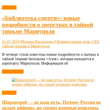
Новости
«Библиотека смерти»: новые
подробности о зверствах в тайной
тюрьме Мариуполя
21.07.2019
Милана Рассказова
0 Комментариев
азов
,
СБУ
,
тайная тюрьма в Мариуполе
В четверг стали известны новые подробности о пытках в
тайной тюрьме батальона «Азов», которая находится в
аэропорту Мариуполя. Информация об
Читать далее
Новости
Ширпотреб — не наш путь. Почему Россия не
делает айфоны, но строит ядерные реакторы